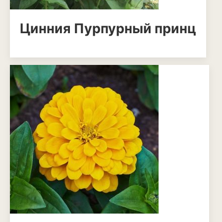
Апельсины
Барбарис
Цинния Пурпурный принц
Вишня
Гранат
Грецкий орех
Груша
Ежевика
Земклуника
Земляника
Инжир
Калина