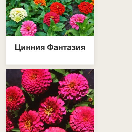
Эхинацея
Эшшольция
Зерновые культуры
Цинния Фантазия
Кукуруза
Овёс
Пшеница
Ячмень
Комнатные растения
Аглаонема
Алоказия