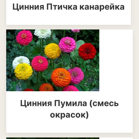
Цинния Птичка канарейка
Кизил
Клубника
Клюква
Крыжовник
Лимоны
Малина
Мандарины
Миндаль
Цинния Пумила (смесь
Облепиха
окрасок)
Персик
Слива