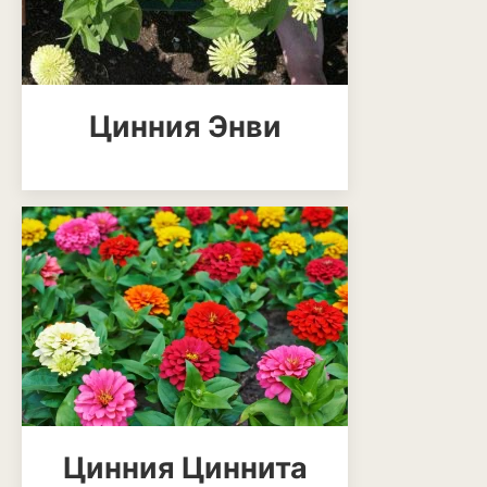
Декоративный лук
Дельфиниум
Цинния Энви
Ипомея
Ирис
Калатея
Клематисы
Крокус
Лапчатка
Лилейник
Лилии
Цинния Циннита
Лобелия