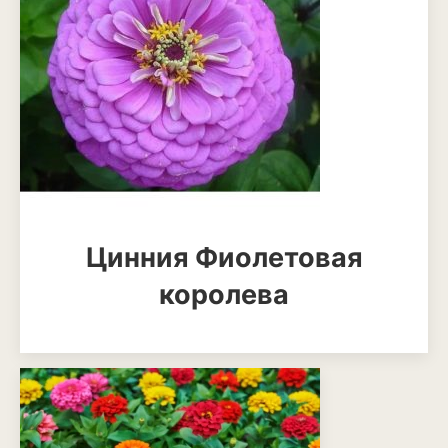
Рудбекия
Тюльпан
Фиалка
Физалис
Флокс
Форзиция
Цинния Фиолетовая
Фуксия
королева
Хоста
Хризантема
Цинния
Эустома