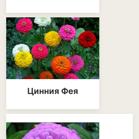
Магнолия
Нарциссы
Настурция
Нивяник или садовая
ромашка
Очиток или седум
Пеларгония
Цинния Фея
Петуния
Пионы
Рододендрон
Роза