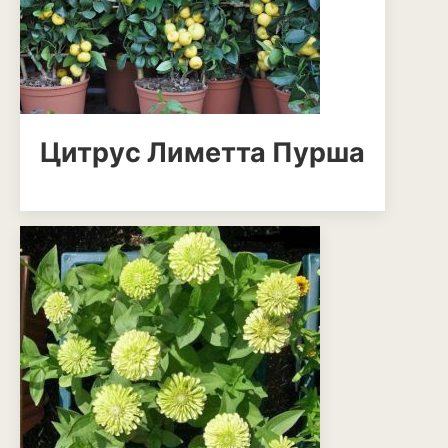
Анемона
Астильба
Астра
Бархатцы
Цитрус Лиметта Пурша
Гейхера
Георгины
Герань
Гладиолус
Годеция
Гортензия
Декоративная капуста