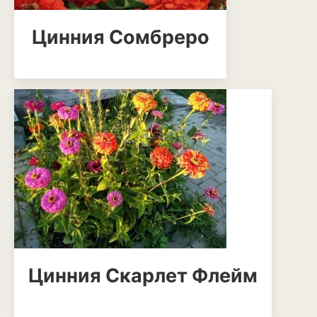
Можжевельник
Цинния Сомбреро
Пихта
Пузыреплодник
Сирень
Сосна
Спирея
Туя
Тысячелистник
Чубушник (жасмин)
Цинния Скарлет Флейм
Овощи