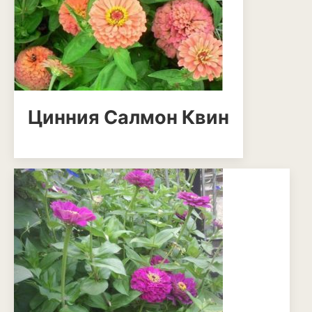
Томат
Тыква
Цветная капуста
Чеснок
Цинния Салмон Квин
Шпинат
Плодовые деревья и
кустарники
Абрикосы
Айва
Актинидия
Алыча