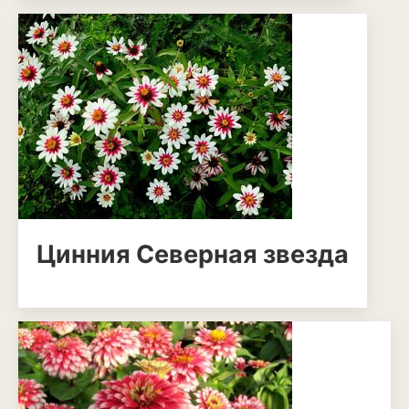
Баклажан
Брокколи
Брюссельская капуста
Кабачки
Капуста
Капуста кольраби
Картофель
Цинния Северная звезда
Листовая капуста
Лук
Морковь
Огурцы