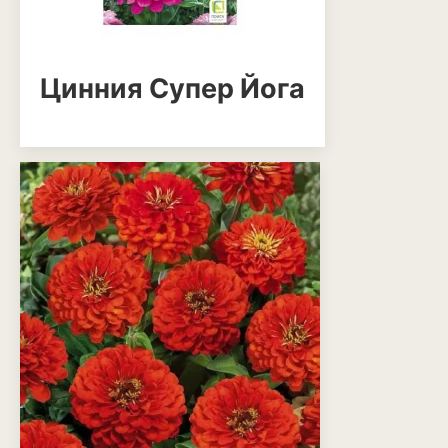
Бересклет
Буддлея
Цинния Супер Йога
Бузина
Вейгела
Дёрен
Ель
Жимолость
Ива
Кипарисовик
Клен
Лиственница