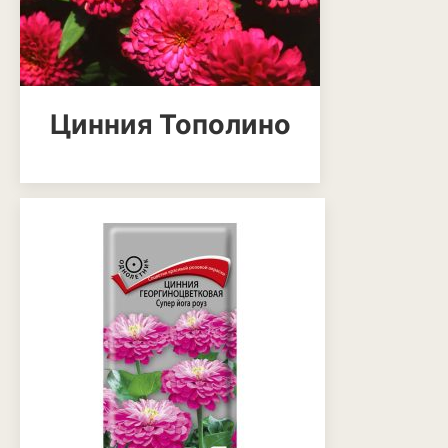
Антуриум
Бегония
Глоксиния
Цинния Тополино
Диффенбахия
Колеус
Кротон или кодиеум
Орхидея
Сингониум
Спатифиллум
Фикус
Кустарники и деревья