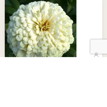
Смородина
Фундук или лещина
Хурма
Черешня
Шелковица
Яблоня
Пряные и лекарственные
растения
Цинния Полярный
Базилик
медведь
Душица
Кинза или кориандр