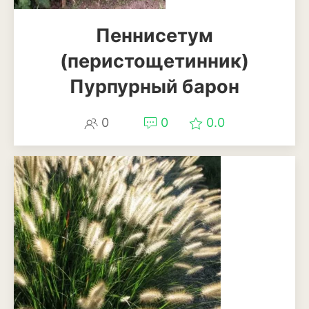
Бересклет
Пеннисетум
Буддлея
(перистощетинник)
Бузина
Пурпурный барон
Вейгела
0
0
0.0
Дёрен
Ель
Жимолость
Ива
Кипарисовик
Клен
Лиственница