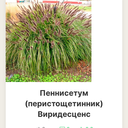
Анемона
Астильба
Астра
Бархатцы
Гейхера
Георгины
Герань
Гладиолус
Пеннисетум
Годеция
(перистощетинник)
Гортензия
Виридесценс
Декоративная капуста