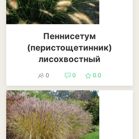
Можжевельник
Пихта
Пеннисетум
Пузыреплодник
(перистощетинник)
Сирень
лисохвостный
Сосна
0
0
0.0
Спирея
Туя
Тысячелистник
Чубушник (жасмин)
Овощи