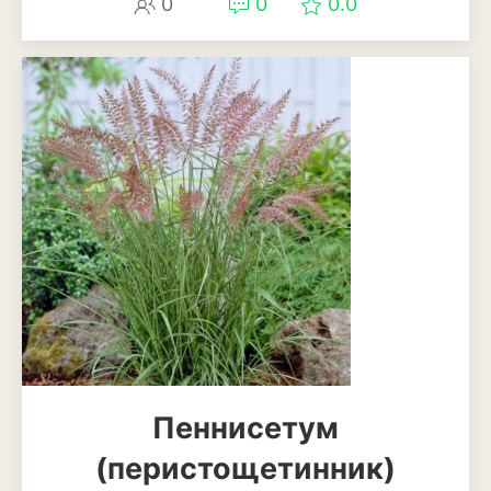
0
0
0.0
Декоративный лук
Дельфиниум
Ипомея
Ирис
Калатея
Клематисы
Крокус
Лапчатка
Лилейник
Пеннисетум
Лилии
(перистощетинник)
Лобелия