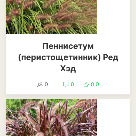
Патиссоны
Пекинская и китайская
капуста
Перец
Пеннисетум
Подсолнечник
(перистощетинник) Ред
Редис
Хэд
Редька
0
0
0.0
Репа
Салат
Свекла
Сельдерей