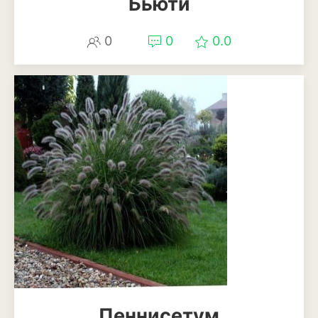
Бьюти
Рудбекия
0
0
0.0
Тюльпан
Фиалка
Физалис
Флокс
Форзиция
Фуксия
Хоста
Хризантема
Цинния
Пеннисетум
Эустома