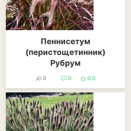
Томат
Тыква
Цветная капуста
Пеннисетум
Чеснок
(перистощетинник)
Шпинат
Рубрум
Плодовые деревья и
кустарники
0
0
0.0
Абрикосы
Айва
Актинидия
Алыча