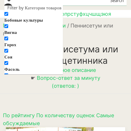
Search
Filter by Категории товаров
а
б
в
г
д
е
ж
з
и
к
л
м
н
о
п
р
с
т
у
ф
х
ц
ч
ш
щ
э
ю
я
Бобовые культуры
Главная
/
Травы и злаки
/ Пеннисетум или
Вигна
перистощетинник
Горох
Сорта пеннисетума или
Соя
перистощетинника
Фасоль
☛
Подробное описание
☛
Вопрос-ответ за минуту
Декоративные цветы и
растения
(ответов: )
Агератум
Аквилегия
По рейтингу
По количеству оценок
Самые
Амарант
обсуждаемые