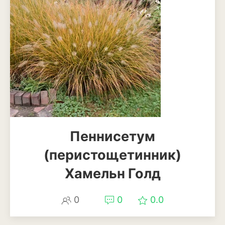
Кизил
Клубника
Клюква
Крыжовник
Лимоны
Малина
Пеннисетум
Мандарины
(перистощетинник)
Миндаль
Хамельн Голд
Облепиха
Персик
0
0
0.0
Слива