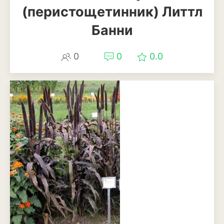
Антуриум
(перистощетинник) Литтл
Банни
Бегония
Глоксиния
0
0
0.0
Диффенбахия
Колеус
Кротон или кодиеум
Орхидея
Сингониум
Спатифиллум
Фикус
Кустарники и деревья