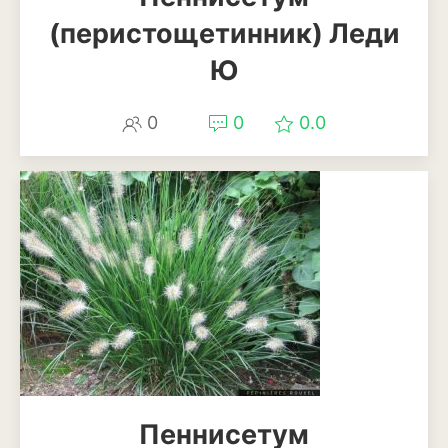
(перистощетинник) Леди
Эхинацея
Ю
Эшшольция
0
0
0.0
Зерновые культуры
Кукуруза
Овёс
Пшеница
Ячмень
Комнатные растения
Аглаонема
Алоказия
Пеннисетум