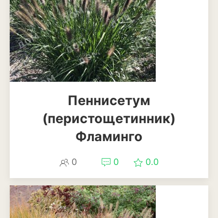
Апельсины
Барбарис
Вишня
Гранат
Грецкий орех
Пеннисетум
Груша
(перистощетинник)
Ежевика
Фламинго
Земклуника
0
0
0.0
Земляника
Инжир
Калина