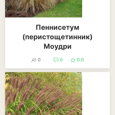
Баклажан
Брокколи
Брюссельская капуста
Пеннисетум
(перистощетинник)
Кабачки
Моудри
Капуста
Капуста кольраби
0
0
0.0
Картофель
Листовая капуста
Лук
Морковь
Огурцы