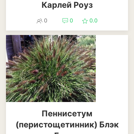
Карлей Роуз
Магнолия
0
0
0.0
Нарциссы
Настурция
Нивяник или садовая
ромашка
Очиток или седум
Пеларгония
Петуния
Пионы
Пеннисетум
Рододендрон
(перистощетинник) Блэк
Роза