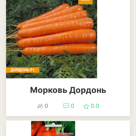
Лаванда
Мелисса
Мята
Петрушка
Розмарин
Рукола или индау
Тимьян или чабрец
Морковь Дордонь
Укроп
0
0
0.0
Шалфей или сальвия
Щавель
Травы и злаки