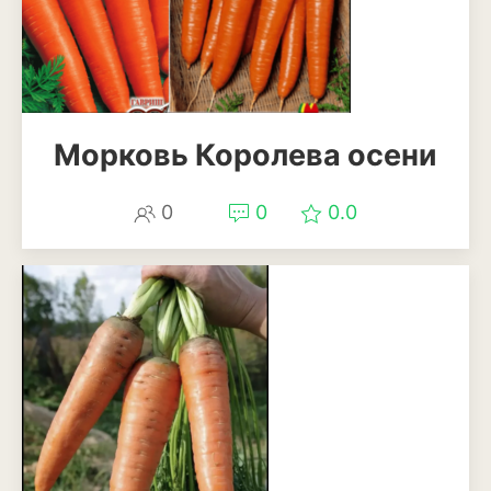
Магнолия
Нарциссы
Настурция
Морковь Королева осени
Нивяник или садовая
ромашка
0
0
0.0
Очиток или седум
Пеларгония
Петуния
Пионы
Рододендрон
Роза