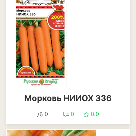
Кизил
Клубника
Клюква
Крыжовник
Лимоны
Малина
Мандарины
Миндаль
Морковь НИИОХ 336
Облепиха
0
0
0.0
Персик
Слива