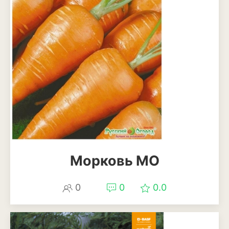
Смородина
Фундук или лещина
Хурма
Черешня
Шелковица
Яблоня
Пряные и лекарственные
растения
Морковь МО
Базилик
0
0
0.0
Душица
Кинза или кориандр