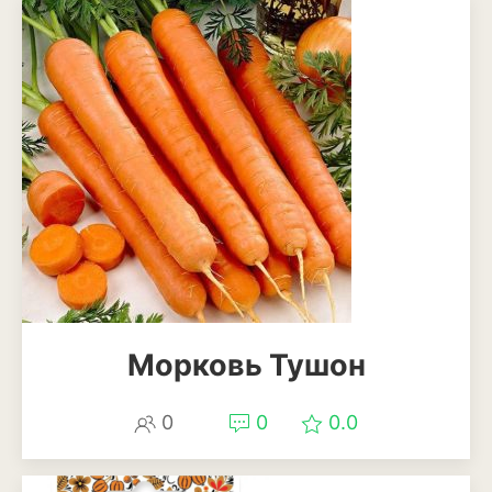
Апельсины
Барбарис
Вишня
Гранат
Грецкий орех
Груша
Ежевика
Земклуника
Морковь Тушон
Земляника
Инжир
0
0
0.0
Калина