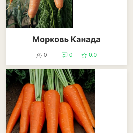
Рудбекия
Тюльпан
Фиалка
Морковь Канада
Физалис
0
0
0.0
Флокс
Форзиция
Фуксия
Хоста
Хризантема
Цинния
Эустома