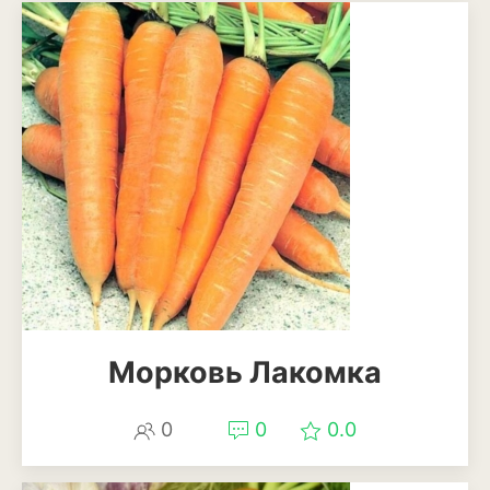
Бересклет
Буддлея
Бузина
Вейгела
Дёрен
Ель
Жимолость
Ива
Морковь Лакомка
Кипарисовик
0
0
0.0
Клен
Лиственница