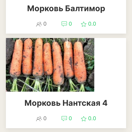
Антуриум
Морковь Балтимор
Бегония
0
0
0.0
Глоксиния
Диффенбахия
Колеус
Кротон или кодиеум
Орхидея
Сингониум
Морковь Нантская 4
Спатифиллум
Фикус
0
0
0.0
Кустарники и деревья