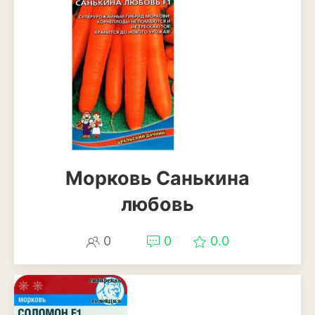
Мискантус
Молиния
Овсяница
Осока
Пеннисетум или
перистощетинник
Морковь Санькина
Ягоды
любовь
Арбуз
Виноград
0
0
0.0
Голубика
Дыня