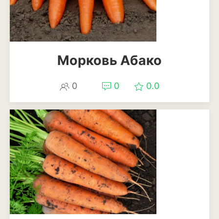
Эхинацея
Эшшольция
Морковь Абако
Зерновые культуры
Кукуруза
0
0
0.0
Овёс
Пшеница
Ячмень
Комнатные растения
Аглаонема
Алоказия