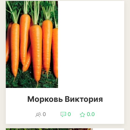
Томат
Тыква
Цветная капуста
Чеснок
Шпинат
Плодовые деревья и
кустарники
Абрикосы
Айва
Морковь Виктория
Актинидия
0
0
0.0
Алыча