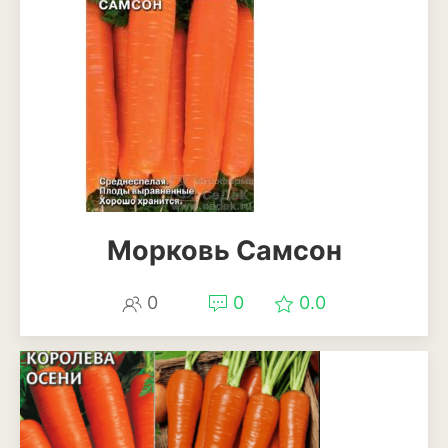
Декоративный лук
Дельфиниум
Ипомея
Ирис
Калатея
Клематисы
Морковь Самсон
Крокус
0
0
0.0
Лапчатка
Лилейник
Лилии
Лобелия