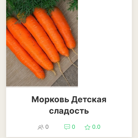
Баклажан
Брокколи
Брюссельская капуста
Кабачки
Капуста
Капуста кольраби
Картофель
Листовая капуста
Морковь Детская
Лук
сладость
Морковь
0
0
0.0
Огурцы