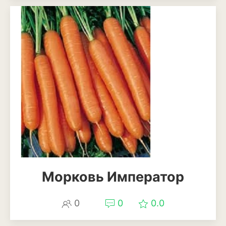
Патиссоны
Пекинская и китайская
капуста
Перец
Подсолнечник
Редис
Редька
Репа
Салат
Морковь Император
Свекла
0
0
0.0
Сельдерей