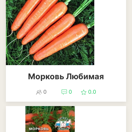
Анемона
Астильба
Астра
Бархатцы
Гейхера
Георгины
Морковь Любимая
Герань
Гладиолус
0
0
0.0
Годеция
Гортензия
Декоративная капуста