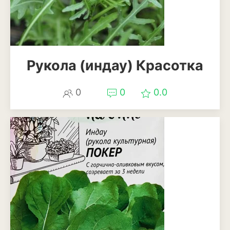
Рудбекия
Тюльпан
Фиалка
Рукола (индау) Красотка
Физалис
0
0
0.0
Флокс
Форзиция
Фуксия
Хоста
Хризантема
Цинния
Эустома