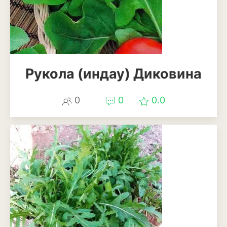
Декоративный лук
Дельфиниум
Ипомея
Рукола (индау) Диковина
Ирис
Калатея
0
0
0.0
Клематисы
Крокус
Лапчатка
Лилейник
Лилии
Лобелия