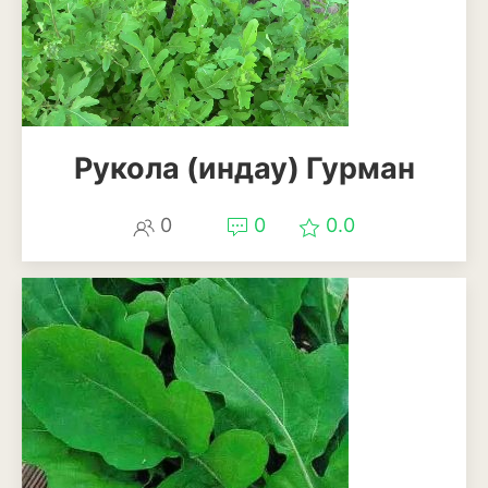
Анемона
Астильба
Астра
Бархатцы
Рукола (индау) Гурман
Гейхера
0
0
0.0
Георгины
Герань
Гладиолус
Годеция
Гортензия
Декоративная капуста