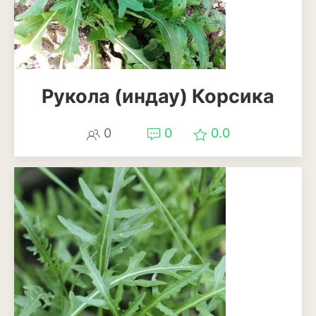
Магнолия
Нарциссы
Настурция
Рукола (индау) Корсика
Нивяник или садовая
ромашка
0
0
0.0
Очиток или седум
Пеларгония
Петуния
Пионы
Рододендрон
Роза