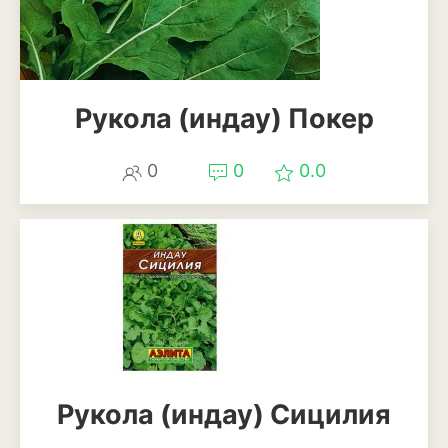
Эхинацея
Эшшольция
Рукола (индау) Покер
Зерновые культуры
Кукуруза
0
0
0.0
Овёс
Пшеница
Ячмень
Комнатные растения
Аглаонема
Рукола (индау) Сицилия
Алоказия