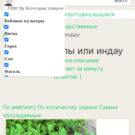
Search
Filter by Категории товаров
а
б
в
г
д
е
ж
з
и
к
л
м
н
о
п
р
с
т
у
ф
х
ц
ч
ш
щ
э
ю
я
Бобовые культуры
Главная
/
Пряные и лекарственные
Вигна
растения
/ Рукола или индау
Горох
Сорта руколы или индау
Соя
☛
Подробное описание
☛
Вопрос-ответ за минуту
Фасоль
(ответов: )
Декоративные цветы и
растения
Агератум
По рейтингу
По количеству оценок
Самые
Аквилегия
обсуждаемые
Амарант