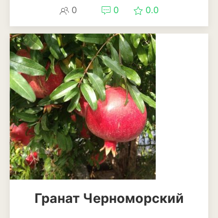
0
0
0.0
Патиссоны
Пекинская и китайская
капуста
Перец
Подсолнечник
Редис
Редька
Репа
Салат
Свекла
Гранат Черноморский
Сельдерей