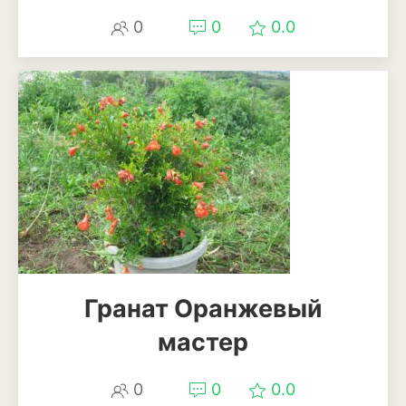
0
0
0.0
Мискантус
Молиния
Овсяница
Осока
Пеннисетум или
перистощетинник
Ягоды
Арбуз
Гранат Оранжевый
Виноград
мастер
Голубика
Дыня
0
0
0.0