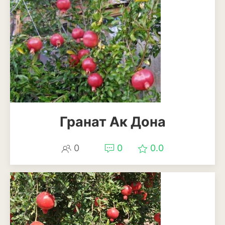
Антуриум
Бегония
Глоксиния
Диффенбахия
Колеус
Кротон или кодиеум
Гранат Ак Дона
Орхидея
0
0
0.0
Сингониум
Спатифиллум
Фикус
Кустарники и деревья