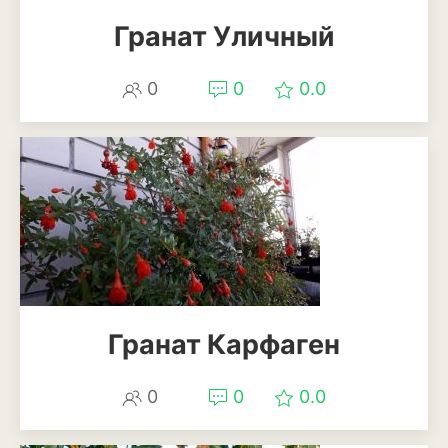
Гранат Уличный
Магнолия
Нарциссы
0
0
0.0
Настурция
Нивяник или садовая
ромашка
Очиток или седум
Пеларгония
Петуния
Гранат Карфаген
Пионы
Рододендрон
0
0
0.0
Роза