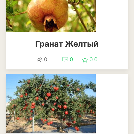
Декоративный лук
Дельфиниум
Ипомея
Гранат Желтый
Ирис
Калатея
0
0
0.0
Клематисы
Крокус
Лапчатка
Лилейник
Лилии
Лобелия