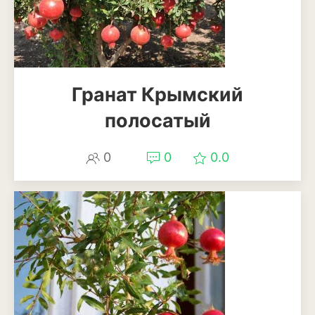
Бересклет
Буддлея
Бузина
Гранат Крымский
Вейгела
полосатый
Дёрен
0
0
0.0
Ель
Жимолость
Ива
Кипарисовик
Клен
Лиственница