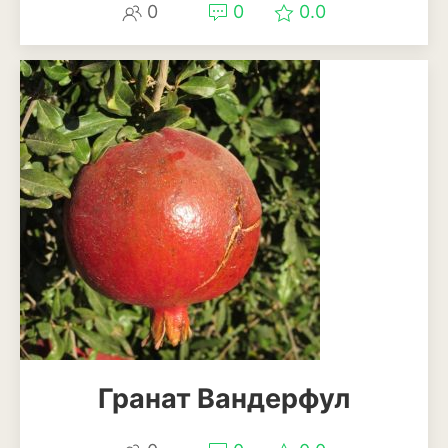
0
0
0.0
Томат
Тыква
Цветная капуста
Чеснок
Шпинат
Плодовые деревья и
кустарники
Абрикосы
Айва
Актинидия
Гранат Вандерфул
Алыча