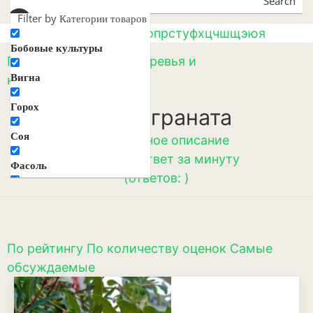
Search
Filter by Категории товаров
а
б
в
г
д
е
ж
з
и
к
л
м
н
о
п
р
с
т
у
ф
х
ц
ч
ш
щ
э
ю
я
Бобовые культуры
Главная
/
Плодовые деревья и
Вигна
кустарники
/ Гранат
Горох
Сорта граната
Соя
☛
Подробное описание
☛
Вопрос-ответ за минуту
Фасоль
(ответов: )
Декоративные цветы и
растения
Агератум
По рейтингу
По количеству оценок
Самые
Аквилегия
обсуждаемые
Амарант