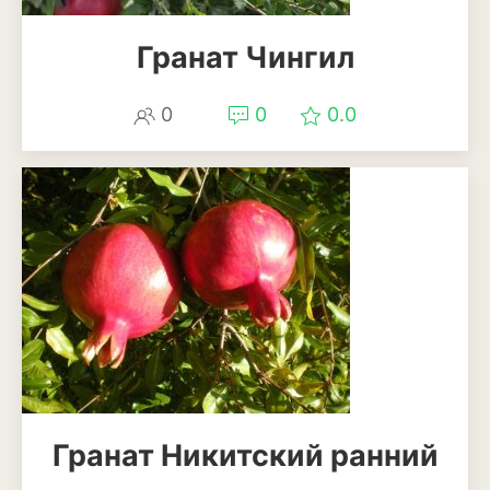
Баклажан
Гранат Чингил
Брокколи
Брюссельская капуста
0
0
0.0
Кабачки
Капуста
Капуста кольраби
Картофель
Листовая капуста
Лук
Морковь
Гранат Никитский ранний
Огурцы