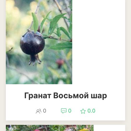
Эхинацея
Эшшольция
Зерновые культуры
Кукуруза
Овёс
Пшеница
Ячмень
Гранат Восьмой шар
Комнатные растения
Аглаонема
0
0
0.0
Алоказия