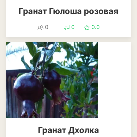
Лаванда
Гранат Гюлоша розовая
Мелисса
0
0
0.0
Мята
Петрушка
Розмарин
Рукола или индау
Тимьян или чабрец
Укроп
Шалфей или сальвия
Щавель
Гранат Дхолка
Травы и злаки