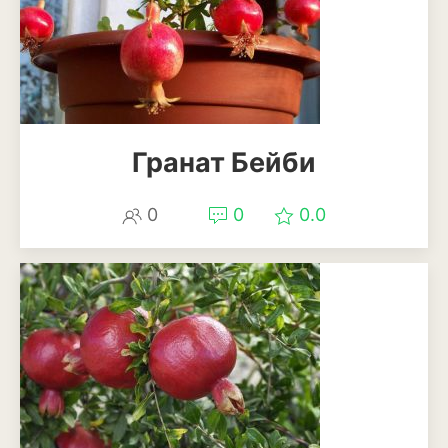
Можжевельник
Пихта
Пузыреплодник
Гранат Бейби
Сирень
Сосна
0
0
0.0
Спирея
Туя
Тысячелистник
Чубушник (жасмин)
Овощи