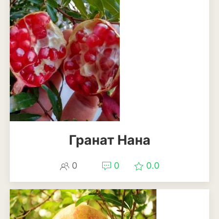
Анемона
Астильба
Астра
Бархатцы
Гейхера
Георгины
Герань
Гранат Нана
Гладиолус
0
0
0.0
Годеция
Гортензия
Декоративная капуста