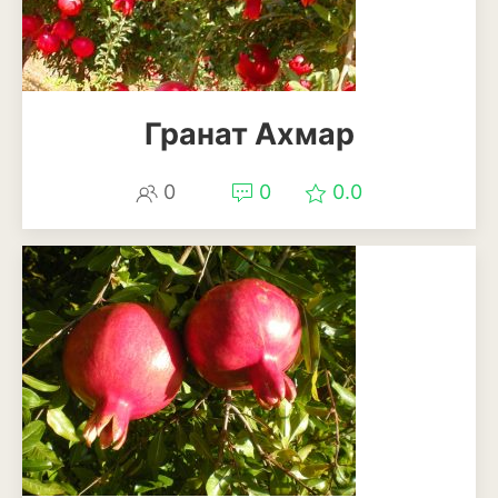
Смородина
Фундук или лещина
Хурма
Гранат Ахмар
Черешня
0
0
0.0
Шелковица
Яблоня
Пряные и лекарственные
растения
Базилик
Душица
Кинза или кориандр