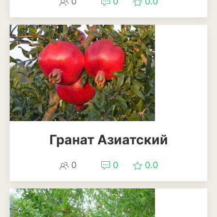
Апельсины
0
0
0.0
Барбарис
Вишня
Гранат
Грецкий орех
Груша
Ежевика
Гранат Азиатский
Земклуника
Земляника
0
0
0.0
Инжир
Калина