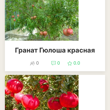
Кизил
Клубника
Клюква
Крыжовник
Лимоны
Гранат Гюлоша красная
Малина
0
0
0.0
Мандарины
Миндаль
Облепиха
Персик
Слива