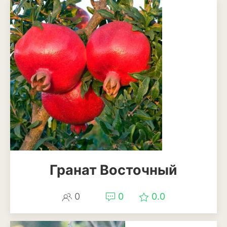
Рудбекия
Тюльпан
Фиалка
Физалис
Флокс
Форзиция
Фуксия
Хоста
Гранат Восточный
Хризантема
0
0
0.0
Цинния
Эустома