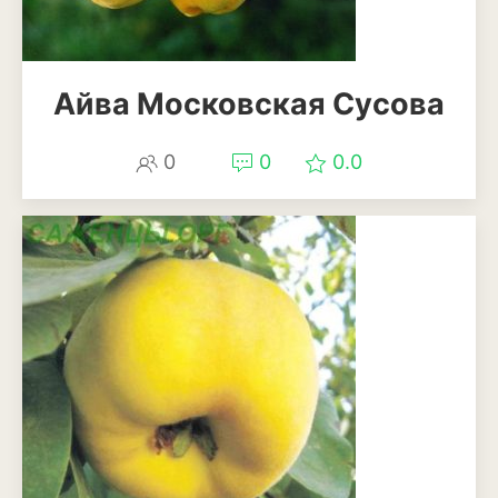
Томат
Тыква
Айва Московская Сусова
Цветная капуста
Чеснок
0
0
0.0
Шпинат
Плодовые деревья и
кустарники
Абрикосы
Айва
Актинидия
Алыча