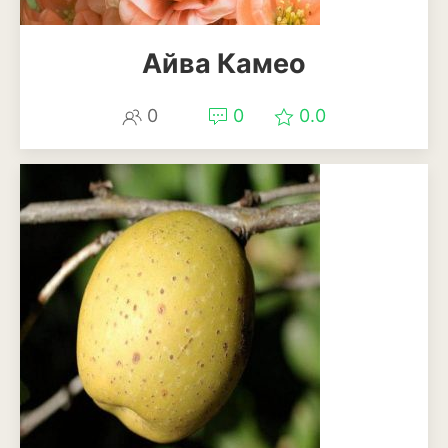
Эхинацея
Айва Камео
Эшшольция
0
0
0.0
Зерновые культуры
Кукуруза
Овёс
Пшеница
Ячмень
Комнатные растения
Аглаонема
Алоказия