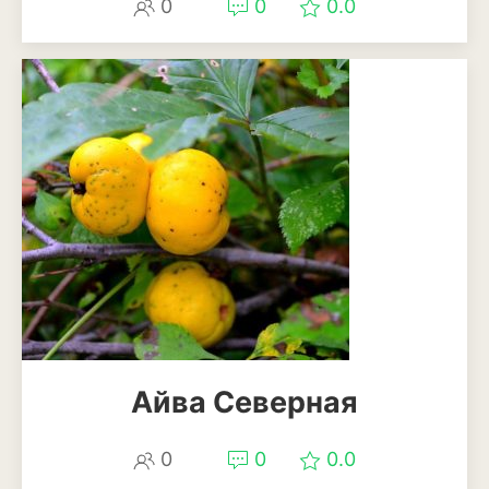
0
0
0.0
Смородина
Фундук или лещина
Хурма
Черешня
Шелковица
Яблоня
Пряные и лекарственные
растения
Базилик
Айва Северная
Душица
0
0
0.0
Кинза или кориандр