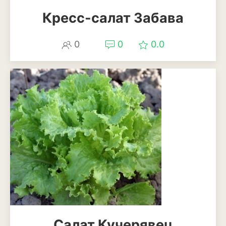
Кресс-салат Забава
0
0
0.0
Салат Кучерявец