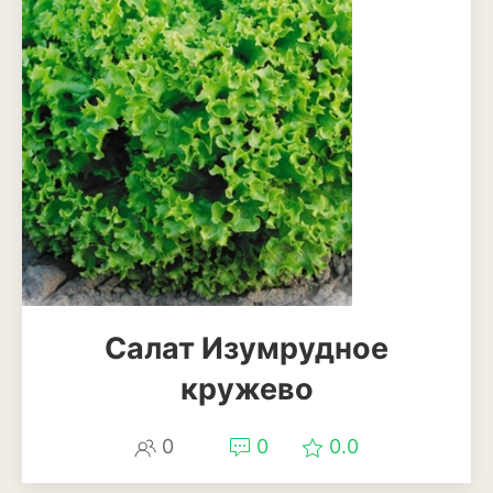
Мискантус
Молиния
Овсяница
Осока
Пеннисетум или
перистощетинник
Ягоды
Арбуз
Салат Изумрудное
Виноград
кружево
Голубика
0
0
0.0
Дыня