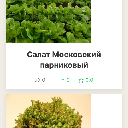
Бересклет
Буддлея
Бузина
Вейгела
Салат Московский
Дёрен
парниковый
Ель
0
0
0.0
Жимолость
Ива
Кипарисовик
Клен
Лиственница