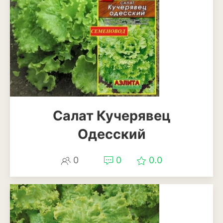
Рудбекия
Тюльпан
Фиалка
Физалис
Флокс
Салат Кучерявец
Форзиция
Одесский
Фуксия
0
0
0.0
Хоста
Хризантема
Цинния
Эустома