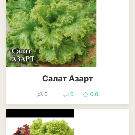
Эхинацея
Эшшольция
Зерновые культуры
Кукуруза
Овёс
Пшеница
Салат Азарт
Ячмень
0
0
0.0
Комнатные растения
Аглаонема
Алоказия