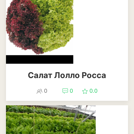
Антуриум
Бегония
Глоксиния
Диффенбахия
Колеус
Кротон или кодиеум
Салат Лолло Росса
Орхидея
0
0
0.0
Сингониум
Спатифиллум
Фикус
Кустарники и деревья