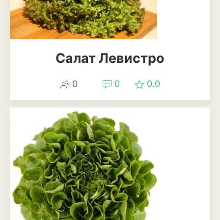
Можжевельник
Пихта
Салат Левистро
Пузыреплодник
Сирень
0
0
0.0
Сосна
Спирея
Туя
Тысячелистник
Чубушник (жасмин)
Овощи