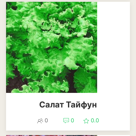
Ирга
Салат Тайфун
0
0
0.0