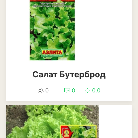
Магнолия
Нарциссы
Настурция
Нивяник или садовая
ромашка
Очиток или седум
Салат Бутерброд
Пеларгония
0
0
0.0
Петуния
Пионы
Рододендрон
Роза