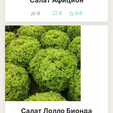
Салат Афицион
Патиссоны
0
0
0.0
Пекинская и китайская
капуста
Перец
Подсолнечник
Редис
Редька
Репа
Салат
Свекла
Сельдерей
Салат Лолло Бионда