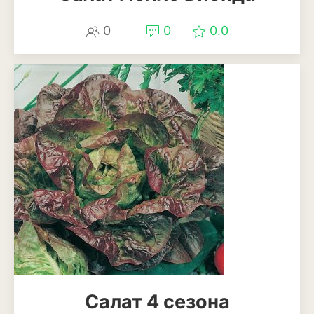
Томат
0
0
0.0
Тыква
Цветная капуста
Чеснок
Шпинат
Плодовые деревья и
кустарники
Абрикосы
Айва
Актинидия
Алыча
Салат 4 сезона