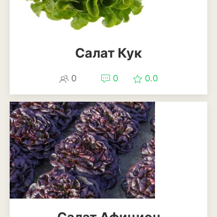
Баклажан
Брокколи
Брюссельская капуста
Салат Кук
Кабачки
0
0
0.0
Капуста
Капуста кольраби
Картофель
Листовая капуста
Лук
Морковь
Огурцы