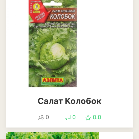
Лаванда
Мелисса
Мята
Петрушка
Розмарин
Рукола или индау
Тимьян или чабрец
Укроп
Салат Колобок
Шалфей или сальвия
0
0
0.0
Щавель
Травы и злаки