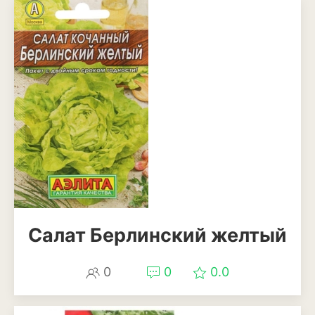
Смородина
Фундук или лещина
Хурма
Черешня
Шелковица
Яблоня
Пряные и лекарственные
растения
Салат Берлинский желтый
Базилик
Душица
0
0
0.0
Кинза или кориандр