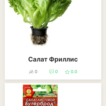
Декоративный лук
Дельфиниум
Ипомея
Ирис
Калатея
Клематисы
Салат Фриллис
Крокус
0
0
0.0
Лапчатка
Лилейник
Лилии
Лобелия