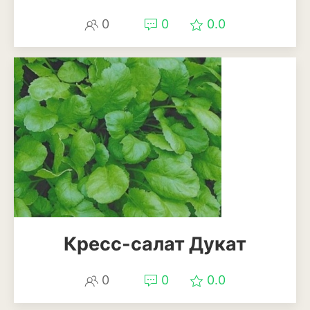
Апельсины
0
0
0.0
Барбарис
Вишня
Гранат
Грецкий орех
Груша
Ежевика
Земклуника
Земляника
Кресс-салат Дукат
Инжир
0
0
0.0
Калина