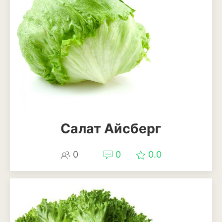
Анемона
Астильба
Астра
Бархатцы
Гейхера
Георгины
Салат Айсберг
Герань
Гладиолус
0
0
0.0
Годеция
Гортензия
Декоративная капуста