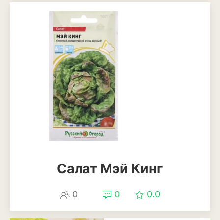
Кизил
Клубника
Клюква
Крыжовник
Лимоны
Малина
Мандарины
Миндаль
Салат Мэй Кинг
Облепиха
Персик
0
0
0.0
Слива