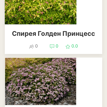
Магнолия
Нарциссы
Настурция
Спирея Голден Принцесс
Нивяник или садовая
ромашка
0
0
0.0
Очиток или седум
Пеларгония
Петуния
Пионы
Рододендрон
Роза