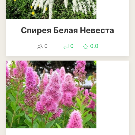
Томат
Тыква
Спирея Белая Невеста
Цветная капуста
Чеснок
0
0
0.0
Шпинат
Плодовые деревья и
кустарники
Абрикосы
Айва
Актинидия
Алыча