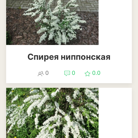
Патиссоны
Пекинская и китайская
капуста
Перец
Подсолнечник
Спирея ниппонская
Редис
0
0
0.0
Редька
Репа
Салат
Свекла
Сельдерей