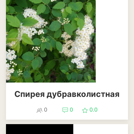
Спирея дубравколистная
0
0
0.0