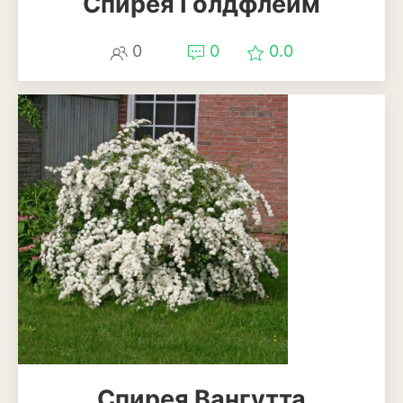
Спирея Голдфлейм
Бересклет
0
0
0.0
Буддлея
Бузина
Вейгела
Дёрен
Ель
Жимолость
Ива
Кипарисовик
Клен
Спирея Вангутта
Лиственница