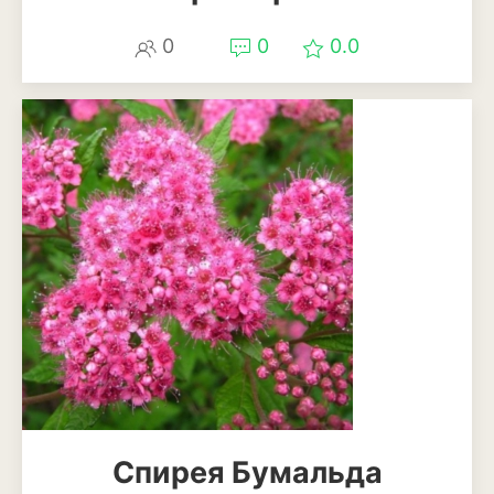
Лаванда
0
0
0.0
Мелисса
Мята
Петрушка
Розмарин
Рукола или индау
Тимьян или чабрец
Укроп
Шалфей или сальвия
Щавель
Спирея Бумальда
Травы и злаки