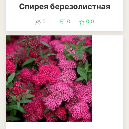
Спирея березолистная
Эхинацея
0
0
0.0
Эшшольция
Зерновые культуры
Кукуруза
Овёс
Пшеница
Ячмень
Комнатные растения
Аглаонема
Алоказия