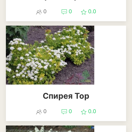
Баклажан
0
0
0.0
Брокколи
Брюссельская капуста
Кабачки
Капуста
Капуста кольраби
Картофель
Листовая капуста
Спирея Тор
Лук
0
0
0.0
Морковь
Огурцы