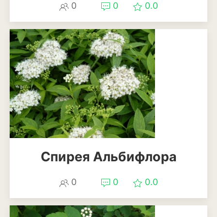
0
0
0.0
Спирея Альбифлора
0
0
0.0