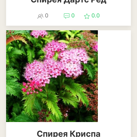
Смородина
0
0
0.0
Фундук или лещина
Хурма
Черешня
Шелковица
Яблоня
Пряные и лекарственные
растения
Базилик
Душица
Кинза или кориандр
Спирея Криспа