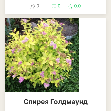
Ирга
0
0
0.0
Спирея Голдмаунд