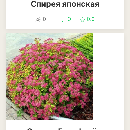
Спирея японская
Антуриум
Бегония
0
0
0.0
Глоксиния
Диффенбахия
Колеус
Кротон или кодиеум
Орхидея
Сингониум
Спатифиллум
Фикус
Кустарники и деревья