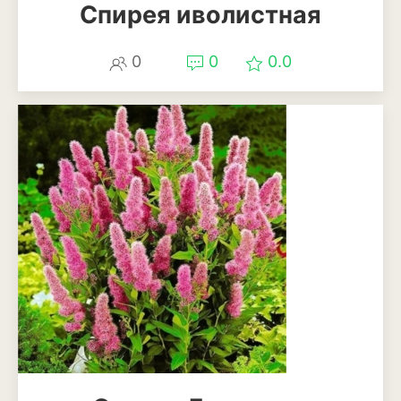
Апельсины
Спирея иволистная
Барбарис
0
0
0.0
Вишня
Гранат
Грецкий орех
Груша
Ежевика
Земклуника
Земляника
Инжир
Калина