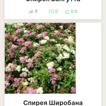
Можжевельник
0
0
0.0
Пихта
Пузыреплодник
Сирень
Сосна
Спирея
Туя
Тысячелистник
Чубушник (жасмин)
Овощи
Спирея Широбана