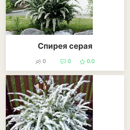
Анемона
Астильба
Астра
Бархатцы
Спирея серая
Гейхера
0
0
0.0
Георгины
Герань
Гладиолус
Годеция
Гортензия
Декоративная капуста