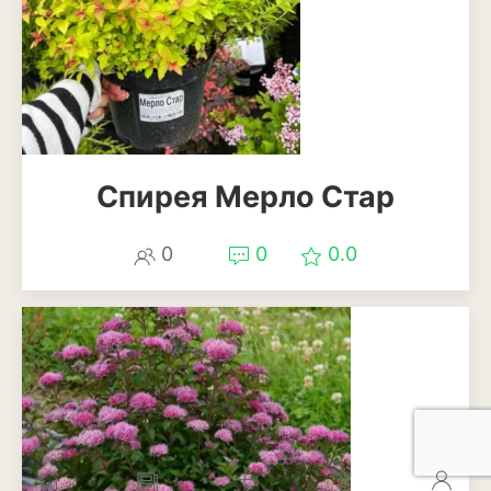
Спирея Мерло Стар
0
0
0.0