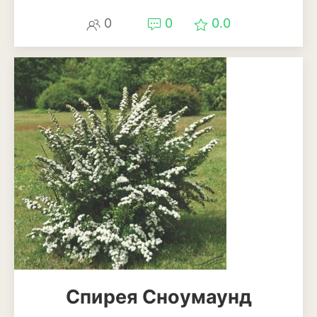
Мискантус
0
0
0.0
Молиния
Овсяница
Осока
Пеннисетум или
перистощетинник
Ягоды
Арбуз
Виноград
Голубика
Спирея Сноумаунд
Дыня