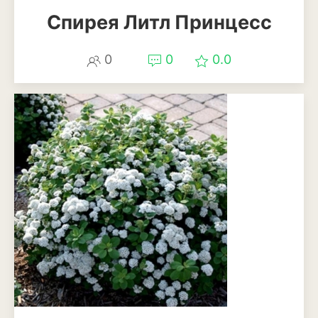
Спирея Литл Принцесс
Рудбекия
Тюльпан
0
0
0.0
Фиалка
Физалис
Флокс
Форзиция
Фуксия
Хоста
Хризантема
Цинния
Эустома