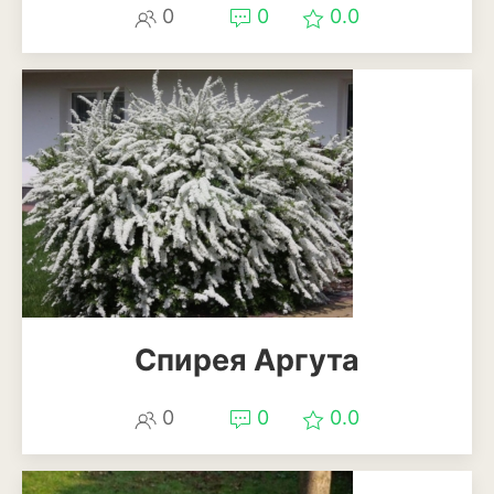
0
0
0.0
Спирея Аргута
0
0
0.0