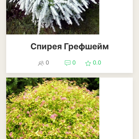
Декоративный лук
Дельфиниум
Ипомея
Спирея Грефшейм
Ирис
Калатея
0
0
0.0
Клематисы
Крокус
Лапчатка
Лилейник
Лилии
Лобелия