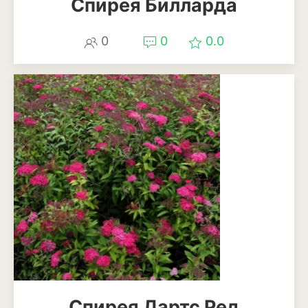
Спирея Билларда
Кизил
Клубника
0
0
0.0
Клюква
Крыжовник
Лимоны
Малина
Мандарины
Миндаль
Облепиха
Персик
Слива
Спирея Дартс Ред