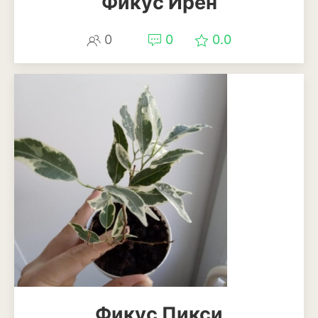
Фикус Ирен
0
0
0.0
Фикус Пикси