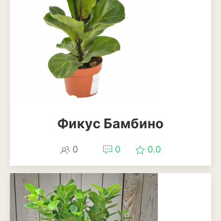
Декоративный лук
Дельфиниум
Ипомея
Ирис
Калатея
Клематисы
Фикус Бамбино
Крокус
0
0
0.0
Лапчатка
Лилейник
Лилии
Лобелия