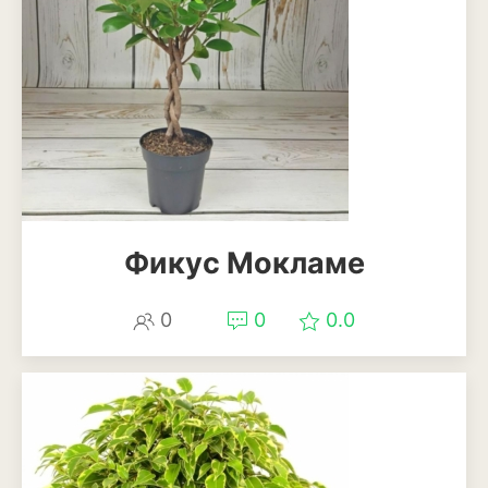
Магнолия
Нарциссы
Настурция
Нивяник или садовая
ромашка
Очиток или седум
Фикус Мокламе
Пеларгония
0
0
0.0
Петуния
Пионы
Рододендрон
Роза