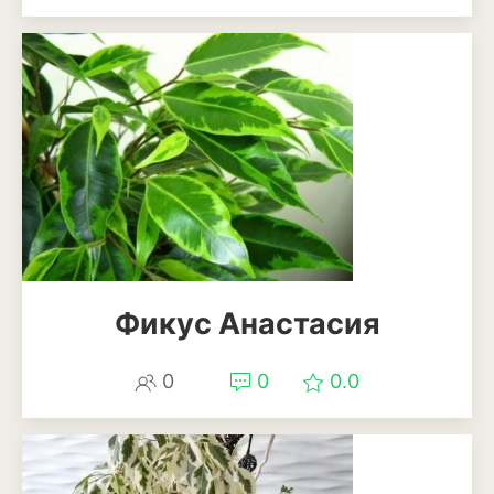
Томат
Тыква
Цветная капуста
Чеснок
Шпинат
Плодовые деревья и
кустарники
Абрикосы
Фикус Анастасия
Айва
0
0
0.0
Актинидия
Алыча