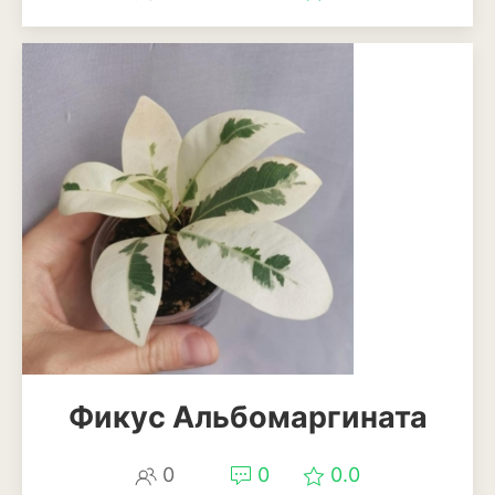
Патиссоны
Пекинская и китайская
капуста
Перец
Подсолнечник
Редис
Редька
Репа
Салат
Фикус Альбомаргината
Свекла
Сельдерей
0
0
0.0