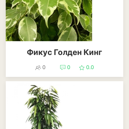
Лаванда
Мелисса
Мята
Петрушка
Фикус Голден Кинг
Розмарин
Рукола или индау
0
0
0.0
Тимьян или чабрец
Укроп
Шалфей или сальвия
Щавель
Травы и злаки