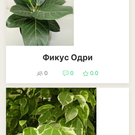
Смородина
Фундук или лещина
Хурма
Черешня
Фикус Одри
Шелковица
Яблоня
0
0
0.0
Пряные и лекарственные
растения
Базилик
Душица
Кинза или кориандр