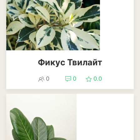
Кизил
Клубника
Клюква
Крыжовник
Лимоны
Фикус Твилайт
Малина
0
0
0.0
Мандарины
Миндаль
Облепиха
Персик
Слива