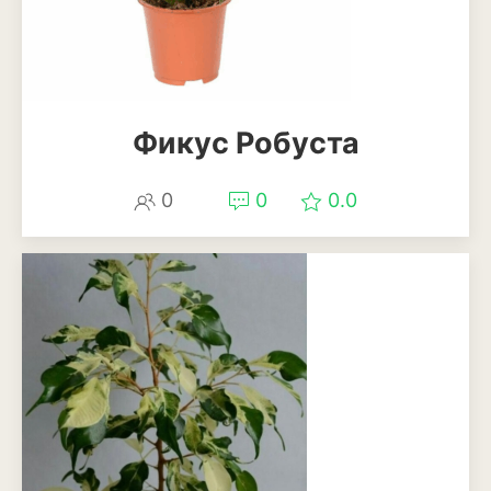
Бересклет
Буддлея
Бузина
Фикус Робуста
Вейгела
0
0
0.0
Дёрен
Ель
Жимолость
Ива
Кипарисовик
Клен
Лиственница