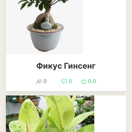
Эхинацея
Эшшольция
Зерновые культуры
Кукуруза
Овёс
Фикус Гинсенг
Пшеница
0
0
0.0
Ячмень
Комнатные растения
Аглаонема
Алоказия