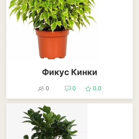
Рудбекия
Тюльпан
Фиалка
Физалис
Флокс
Фикус Кинки
Форзиция
Фуксия
0
0
0.0
Хоста
Хризантема
Цинния
Эустома