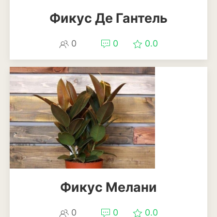
Баклажан
Фикус Де Гантель
Брокколи
0
0
0.0
Брюссельская капуста
Кабачки
Капуста
Капуста кольраби
Картофель
Листовая капуста
Лук
Фикус Мелани
Морковь
Огурцы
0
0
0.0