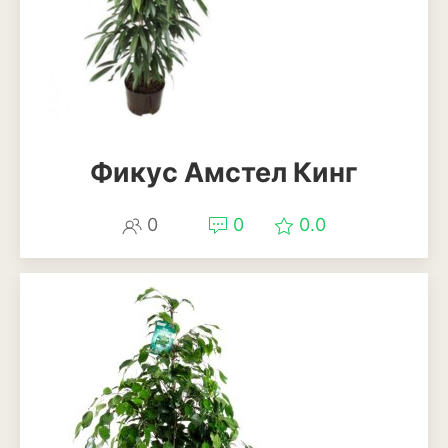
Мискантус
Молиния
Овсяница
Осока
Фикус Амстел Кинг
Пеннисетум или
перистощетинник
0
0
0.0
Ягоды
Арбуз
Виноград
Голубика
Дыня