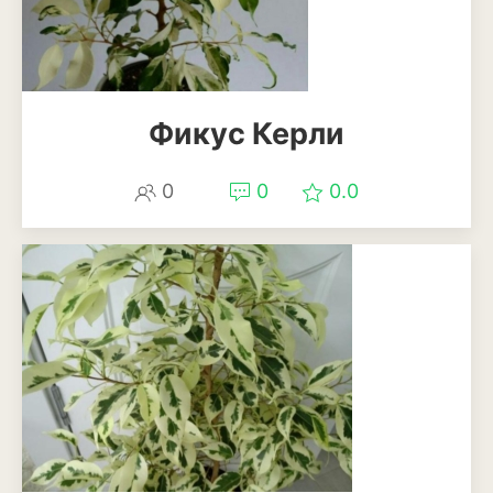
Можжевельник
Пихта
Фикус Керли
Пузыреплодник
Сирень
0
0
0.0
Сосна
Спирея
Туя
Тысячелистник
Чубушник (жасмин)
Овощи