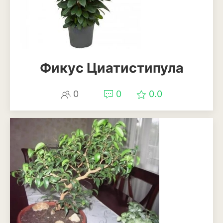
Фикус Циатистипула
0
0
0.0