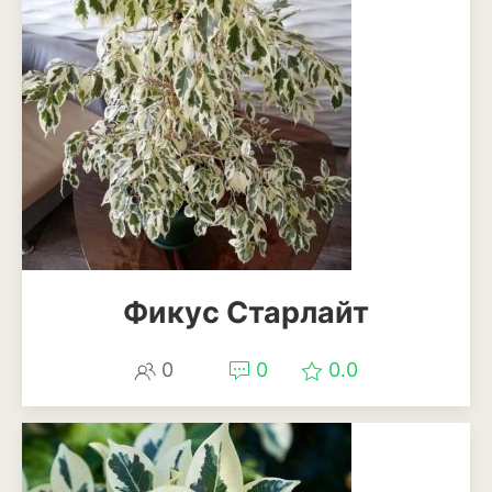
Апельсины
Барбарис
Вишня
Гранат
Грецкий орех
Груша
Ежевика
Фикус Старлайт
Земклуника
0
0
0.0
Земляника
Инжир
Калина