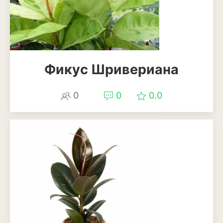
Антуриум
Бегония
Глоксиния
Фикус Шривериана
Диффенбахия
Колеус
0
0
0.0
Кротон или кодиеум
Орхидея
Сингониум
Спатифиллум
Фикус
Кустарники и деревья