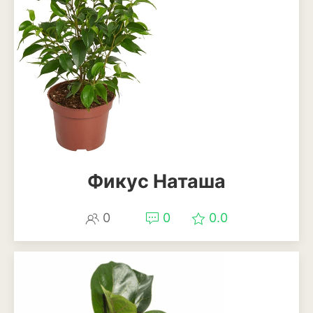
Анемона
Астильба
Астра
Бархатцы
Гейхера
Георгины
Фикус Наташа
Герань
Гладиолус
0
0
0.0
Годеция
Гортензия
Декоративная капуста