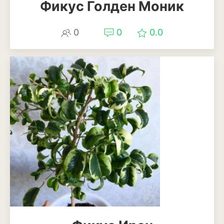
Фикус Голден Моник
0
0
0.0