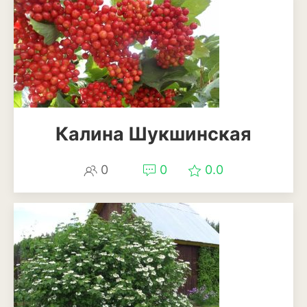
Кизил
Клубника
Клюква
Крыжовник
Лимоны
Калина Шукшинская
Малина
0
0
0.0
Мандарины
Миндаль
Облепиха
Персик
Слива