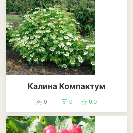
Антуриум
Бегония
Глоксиния
Диффенбахия
Колеус
Кротон или кодиеум
Орхидея
Калина Компактум
Сингониум
0
0
0.0
Спатифиллум
Фикус
Кустарники и деревья