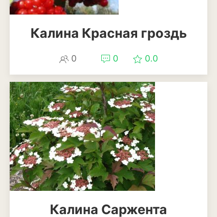
Рудбекия
Калина Красная гроздь
Тюльпан
Фиалка
0
0
0.0
Физалис
Флокс
Форзиция
Фуксия
Хоста
Хризантема
Цинния
Калина Саржента
Эустома