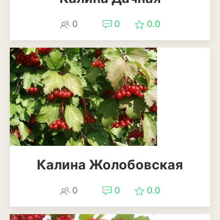
Апельсины
Барбарис
0
0
0.0
Вишня
Гранат
Грецкий орех
Груша
Ежевика
Земклуника
Калина Жолобовская
Земляника
Инжир
0
0
0.0
Калина