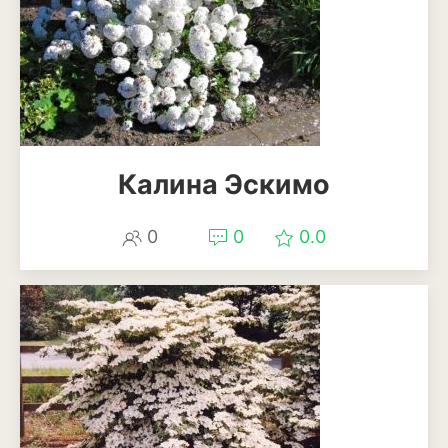
Патиссоны
Пекинская и китайская
капуста
Перец
Подсолнечник
Калина Эскимо
Редис
0
0
0.0
Редька
Репа
Салат
Свекла
Сельдерей