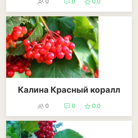
0
0
0.0
Мискантус
Молиния
Овсяница
Осока
Пеннисетум или
перистощетинник
Ягоды
Калина Красный коралл
Арбуз
Виноград
0
0
0.0
Голубика
Дыня