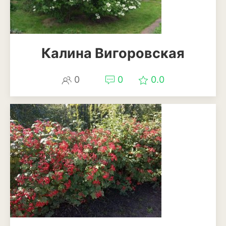
Смородина
Фундук или лещина
Калина Вигоровская
Хурма
Черешня
0
0
0.0
Шелковица
Яблоня
Пряные и лекарственные
растения
Базилик
Душица
Кинза или кориандр