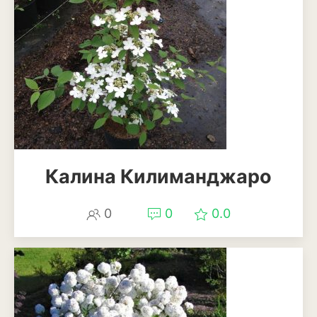
Баклажан
Брокколи
Брюссельская капуста
Кабачки
Капуста
Капуста кольраби
Калина Килиманджаро
Картофель
0
0
0.0
Листовая капуста
Лук
Морковь
Огурцы