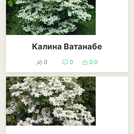
Калина Ватанабе
0
0
0.0