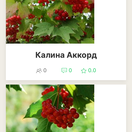
Декоративный лук
Дельфиниум
Ипомея
Ирис
Калина Аккорд
Калатея
Клематисы
0
0
0.0
Крокус
Лапчатка
Лилейник
Лилии
Лобелия