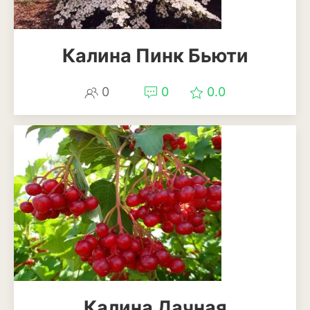
Томат
Тыква
Калина Пинк Бьюти
Цветная капуста
0
0
0.0
Чеснок
Шпинат
Плодовые деревья и
кустарники
Абрикосы
Айва
Актинидия
Алыча
Калина Дачная