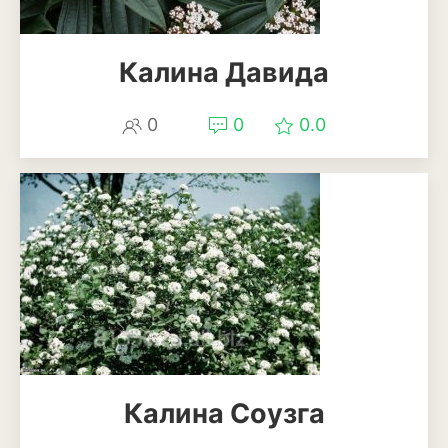
Калина Давида
0
0
0.0
Калина Соузга