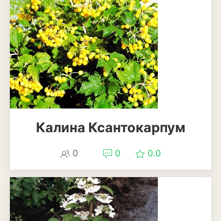
Можжевельник
Пихта
Пузыреплодник
Сирень
Сосна
Калина Ксантокарпум
Спирея
Туя
0
0
0.0
Тысячелистник
Чубушник (жасмин)
Овощи