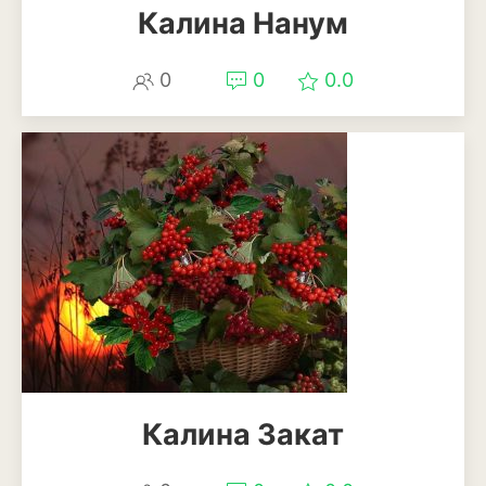
Калина Нанум
Лаванда
Мелисса
0
0
0.0
Мята
Петрушка
Розмарин
Рукола или индау
Тимьян или чабрец
Укроп
Шалфей или сальвия
Калина Закат
Щавель
Травы и злаки