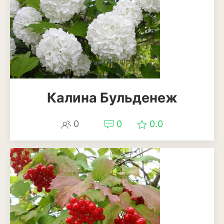
Анемона
Астильба
Астра
Бархатцы
Гейхера
Калина Бульденеж
Георгины
0
0
0.0
Герань
Гладиолус
Годеция
Гортензия
Декоративная капуста