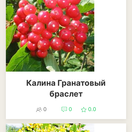
Бересклет
Буддлея
Бузина
Вейгела
Дёрен
Ель
Калина Гранатовый
Жимолость
браслет
Ива
Кипарисовик
0
0
0.0
Клен
Лиственница