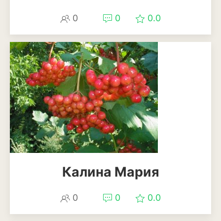
0
0
0.0
Эхинацея
Эшшольция
Зерновые культуры
Кукуруза
Овёс
Пшеница
Ячмень
Комнатные растения
Калина Мария
Аглаонема
0
0
0.0
Алоказия