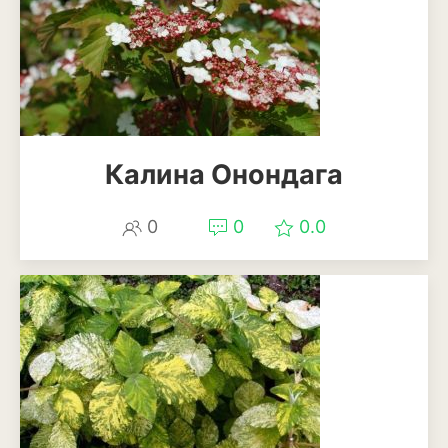
Калина Онондага
0
0
0.0