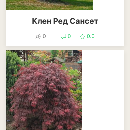
Можжевельник
Клен Ред Сансет
Пихта
0
0
0.0
Пузыреплодник
Сирень
Сосна
Спирея
Туя
Тысячелистник
Чубушник (жасмин)
Овощи