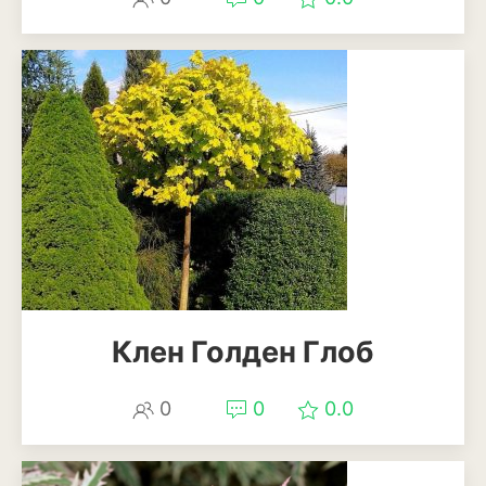
Томат
Тыква
Цветная капуста
Чеснок
Шпинат
Плодовые деревья и
кустарники
Абрикосы
Клен Голден Глоб
Айва
Актинидия
0
0
0.0
Алыча