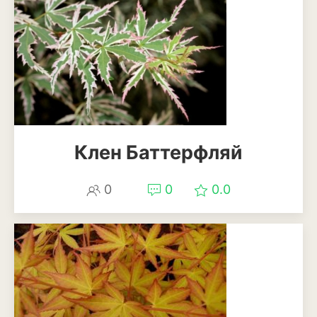
Апельсины
Барбарис
Вишня
Гранат
Грецкий орех
Клен Баттерфляй
Груша
Ежевика
0
0
0.0
Земклуника
Земляника
Инжир
Калина