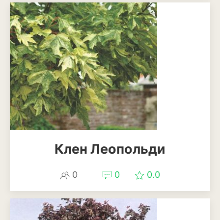
Мискантус
Молиния
Овсяница
Осока
Пеннисетум или
перистощетинник
Ягоды
Клен Леопольди
Арбуз
Виноград
0
0
0.0
Голубика
Дыня