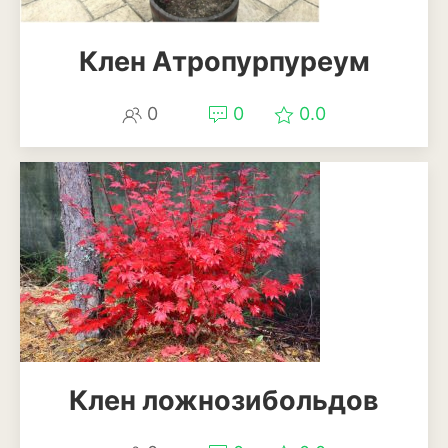
Рудбекия
Клен Атропурпуреум
Тюльпан
Фиалка
0
0
0.0
Физалис
Флокс
Форзиция
Фуксия
Хоста
Хризантема
Клен ложнозибольдов
Цинния
Эустома