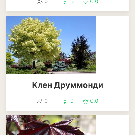
0
0
0.0
Эхинацея
Эшшольция
Зерновые культуры
Кукуруза
Овёс
Пшеница
Клен Друммонди
Ячмень
0
0
0.0
Комнатные растения
Аглаонема
Алоказия