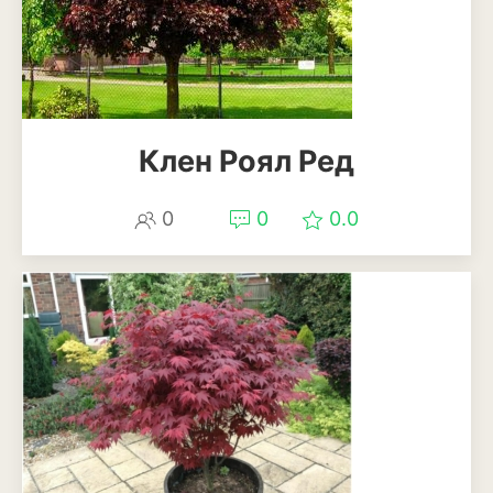
Магнолия
Нарциссы
Настурция
Клен Роял Ред
Нивяник или садовая
ромашка
0
0
0.0
Очиток или седум
Пеларгония
Петуния
Пионы
Рододендрон
Роза