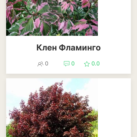
Декоративный лук
Дельфиниум
Ипомея
Клен Фламинго
Ирис
Калатея
0
0
0.0
Клематисы
Крокус
Лапчатка
Лилейник
Лилии
Лобелия