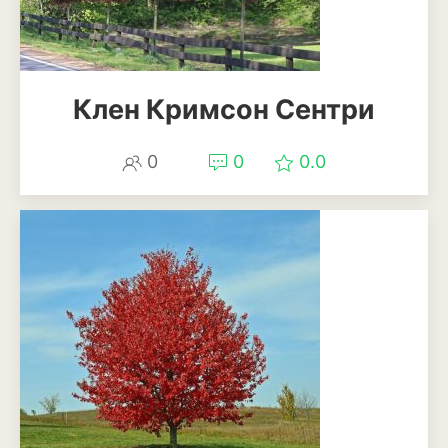
Бересклет
Буддлея
Клен Кримсон Сентри
Бузина
Вейгела
0
0
0.0
Дёрен
Ель
Жимолость
Ива
Кипарисовик
Клен
Лиственница