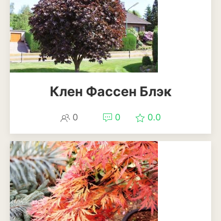
Клен Фассен Блэк
0
0
0.0