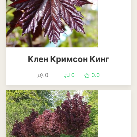
Антуриум
Бегония
Глоксиния
Диффенбахия
Колеус
Клен Кримсон Кинг
Кротон или кодиеум
0
0
0.0
Орхидея
Сингониум
Спатифиллум
Фикус
Кустарники и деревья