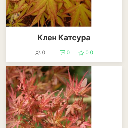
Кизил
Клубника
Клюква
Клен Катсура
Крыжовник
0
0
0.0
Лимоны
Малина
Мандарины
Миндаль
Облепиха
Персик
Слива