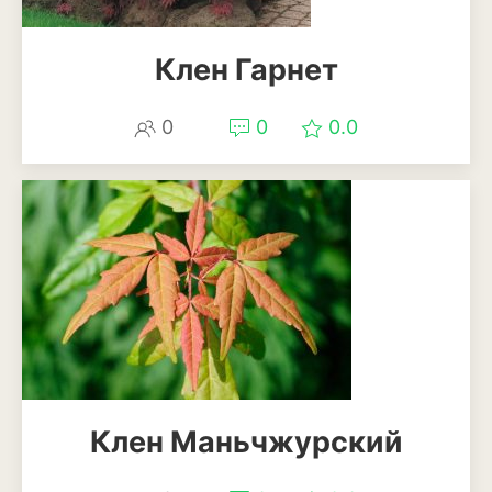
Баклажан
Брокколи
Клен Гарнет
Брюссельская капуста
0
0
0.0
Кабачки
Капуста
Капуста кольраби
Картофель
Листовая капуста
Лук
Морковь
Клен Маньчжурский
Огурцы