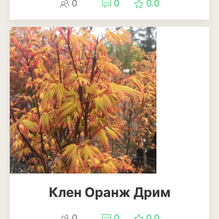
0
0
0.0
Патиссоны
Пекинская и китайская
капуста
Перец
Подсолнечник
Редис
Редька
Репа
Салат
Свекла
Клен Оранж Дрим
Сельдерей
0
0
0.0