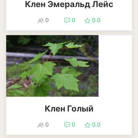
Клен Эмеральд Лейс
Лаванда
Мелисса
0
0
0.0
Мята
Петрушка
Розмарин
Рукола или индау
Тимьян или чабрец
Укроп
Клен Голый
Шалфей или сальвия
Щавель
0
0
0.0
Травы и злаки