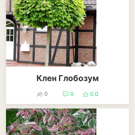
Анемона
Астильба
Астра
Бархатцы
Гейхера
Георгины
Клен Глобозум
Герань
Гладиолус
0
0
0.0
Годеция
Гортензия
Декоративная капуста