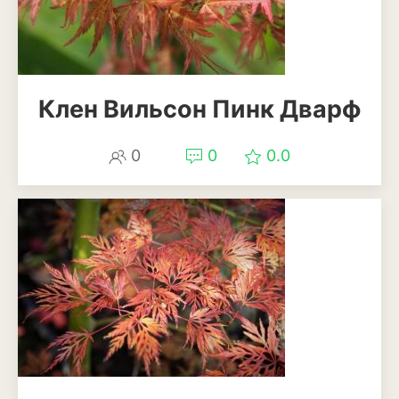
Смородина
Фундук или лещина
Хурма
Клен Вильсон Пинк Дварф
Черешня
0
0
0.0
Шелковица
Яблоня
Пряные и лекарственные
растения
Базилик
Душица
Кинза или кориандр