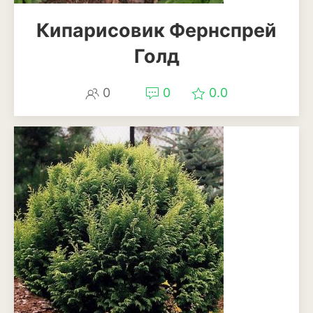
Кипарисовик Фернспрей
Голд
0
0
0.0