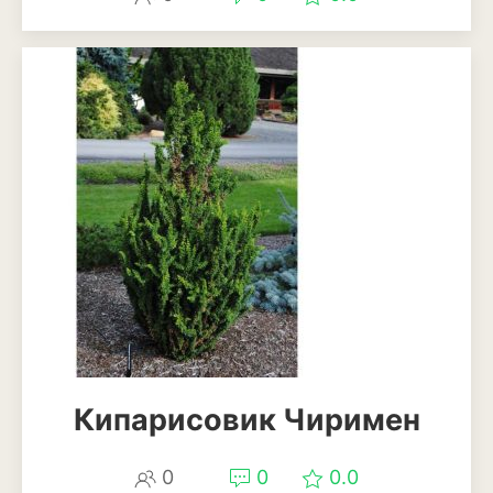
Апельсины
Барбарис
Вишня
Гранат
Грецкий орех
Груша
Ежевика
Земклуника
Земляника
Кипарисовик Чиримен
Инжир
Калина
0
0
0.0