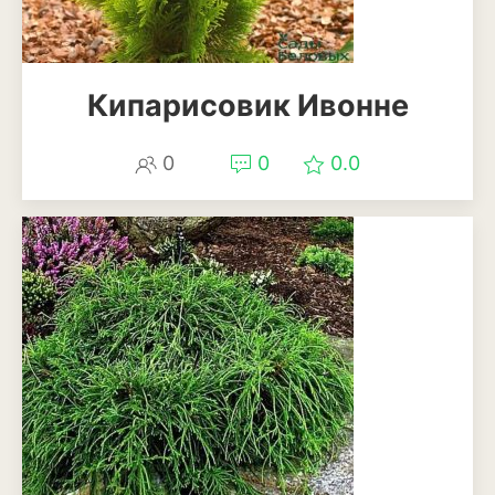
Рудбекия
Тюльпан
Кипарисовик Ивонне
Фиалка
0
0
0.0
Физалис
Флокс
Форзиция
Фуксия
Хоста
Хризантема
Цинния
Эустома