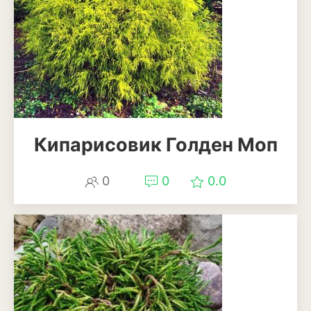
Кипарисовик Голден Моп
0
0
0.0