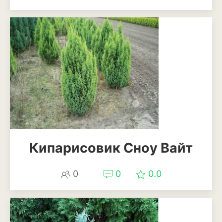
Лаванда
Мелисса
Мята
Петрушка
Розмарин
Рукола или индау
Тимьян или чабрец
Кипарисовик Сноу Вайт
Укроп
0
0
0.0
Шалфей или сальвия
Щавель
Травы и злаки