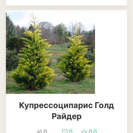
Кизил
Клубника
Клюква
Крыжовник
Лимоны
Малина
Мандарины
Миндаль
Купрессоципарис Голд
Облепиха
Райдер
Персик
Слива
0
0
0.0