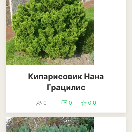
Анемона
Астильба
Астра
Бархатцы
Гейхера
Георгины
Кипарисовик Нана
Герань
Грацилис
Гладиолус
0
0
0.0
Годеция
Гортензия
Декоративная капуста