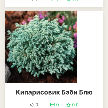
Смородина
Фундук или лещина
Хурма
Черешня
Шелковица
Яблоня
Пряные и лекарственные
растения
Базилик
Кипарисовик Бэби Блю
Душица
Кинза или кориандр
0
0
0.0