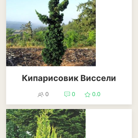
Кипарисовик Виссели
0
0
0.0