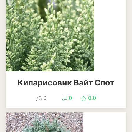
Ирга
Кипарисовик Вайт Спот
0
0
0.0