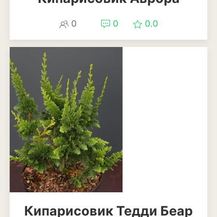
Можжевельник
0
0
0.0
Пихта
Пузыреплодник
Сирень
Сосна
Спирея
Туя
Тысячелистник
Чубушник (жасмин)
Овощи
Кипарисовик Тедди Беар