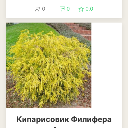
Патиссоны
0
0
0.0
Пекинская и китайская
капуста
Перец
Подсолнечник
Редис
Редька
Репа
Салат
Свекла
Кипарисовик Филифера
Сельдерей