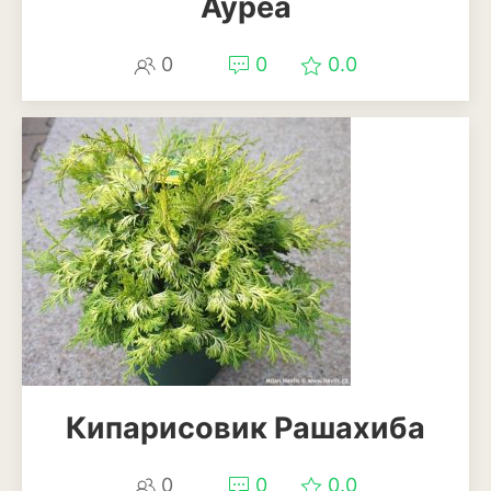
Ауреа
Томат
Тыква
0
0
0.0
Цветная капуста
Чеснок
Шпинат
Плодовые деревья и
кустарники
Абрикосы
Айва
Актинидия
Кипарисовик Рашахиба
Алыча
0
0
0.0