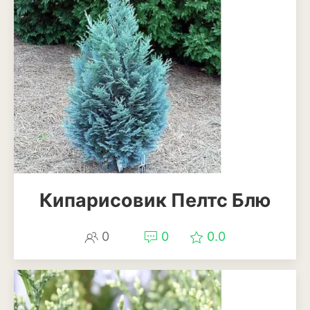
Мискантус
Молиния
Овсяница
Осока
Пеннисетум или
перистощетинник
Ягоды
Кипарисовик Пелтс Блю
Арбуз
Виноград
0
0
0.0
Голубика
Дыня