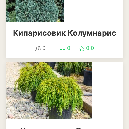
Антуриум
Бегония
Глоксиния
Кипарисовик Колумнарис
Диффенбахия
0
0
0.0
Колеус
Кротон или кодиеум
Орхидея
Сингониум
Спатифиллум
Фикус
Кустарники и деревья