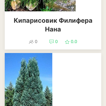
Эхинацея
Кипарисовик Филифера
Эшшольция
Нана
Зерновые культуры
Кукуруза
0
0
0.0
Овёс
Пшеница
Ячмень
Комнатные растения
Аглаонема
Алоказия