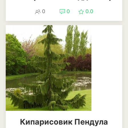
Баклажан
0
0
0.0
Брокколи
Брюссельская капуста
Кабачки
Капуста
Капуста кольраби
Картофель
Листовая капуста
Лук
Морковь
Кипарисовик Пендула
Огурцы