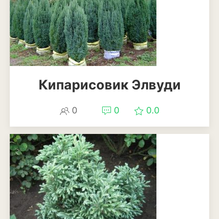
Декоративный лук
Дельфиниум
Ипомея
Ирис
Кипарисовик Элвуди
Калатея
0
0
0.0
Клематисы
Крокус
Лапчатка
Лилейник
Лилии
Лобелия