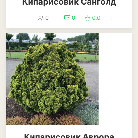
Кипарисовик Санголд
Бересклет
0
0
0.0
Буддлея
Бузина
Вейгела
Дёрен
Ель
Жимолость
Ива
Кипарисовик
Клен
Кипарисовик Аврора
Лиственница