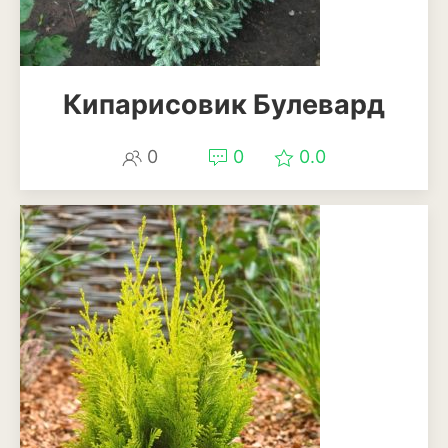
Магнолия
Нарциссы
Кипарисовик Булевард
Настурция
0
0
0.0
Нивяник или садовая
ромашка
Очиток или седум
Пеларгония
Петуния
Пионы
Рододендрон
Роза