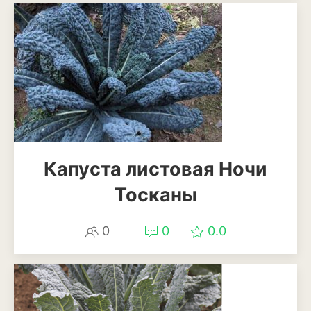
Рудбекия
Тюльпан
Фиалка
Физалис
Флокс
Капуста листовая Ночи
Форзиция
Тосканы
Фуксия
Хоста
0
0
0.0
Хризантема
Цинния
Эустома