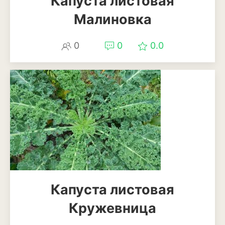
Капуста листовая
Смородина
Малиновка
Фундук или лещина
0
0
0.0
Хурма
Черешня
Шелковица
Яблоня
Пряные и лекарственные
растения
Базилик
Капуста листовая
Душица
Кружевница
Кинза или кориандр