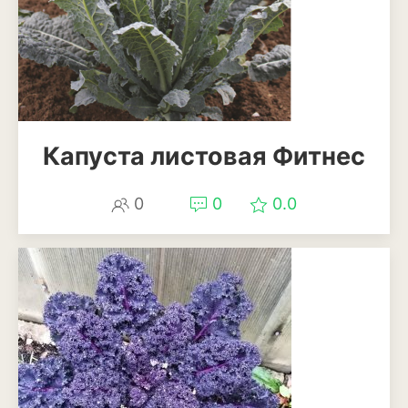
Эхинацея
Эшшольция
Зерновые культуры
Капуста листовая Фитнес
Кукуруза
Овёс
0
0
0.0
Пшеница
Ячмень
Комнатные растения
Аглаонема
Алоказия