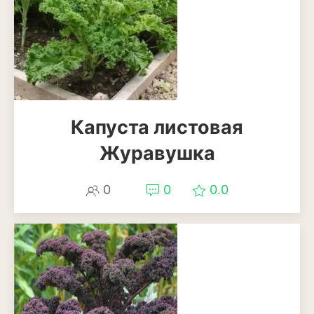
Можжевельник
Пихта
Пузыреплодник
Сирень
Капуста листовая
Сосна
Журавушка
Спирея
0
0
0.0
Туя
Тысячелистник
Чубушник (жасмин)
Овощи