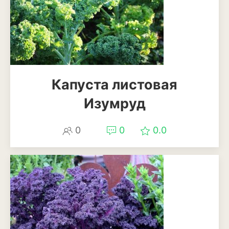
Томат
Тыква
Цветная капуста
Чеснок
Капуста листовая
Шпинат
Изумруд
Плодовые деревья и
кустарники
0
0
0.0
Абрикосы
Айва
Актинидия
Алыча