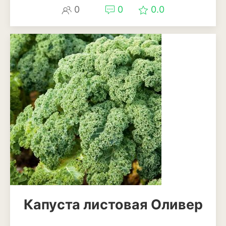
Лаванда
0
0
0.0
Мелисса
Мята
Петрушка
Розмарин
Рукола или индау
Тимьян или чабрец
Укроп
Шалфей или сальвия
Щавель
Капуста листовая Оливер
Травы и злаки