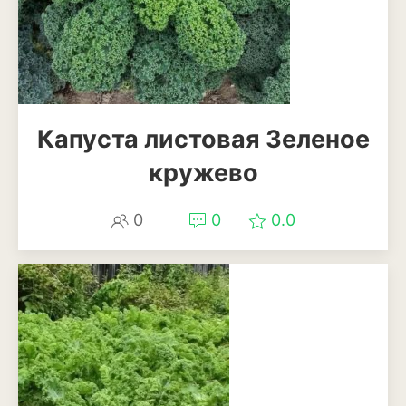
Бересклет
Буддлея
Бузина
Капуста листовая Зеленое
Вейгела
кружево
Дёрен
Ель
0
0
0.0
Жимолость
Ива
Кипарисовик
Клен
Лиственница