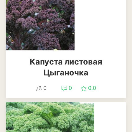
Баклажан
Брокколи
Брюссельская капуста
Кабачки
Капуста
Капуста листовая
Капуста кольраби
Цыганочка
Картофель
0
0
0.0
Листовая капуста
Лук
Морковь
Огурцы