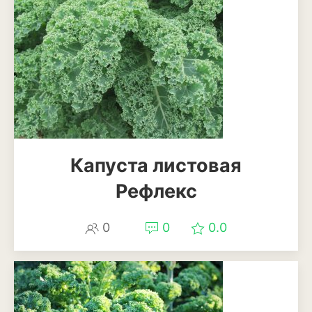
Патиссоны
Пекинская и китайская
капуста
Перец
Подсолнечник
Редис
Капуста листовая
Редька
Рефлекс
Репа
0
0
0.0
Салат
Свекла
Сельдерей