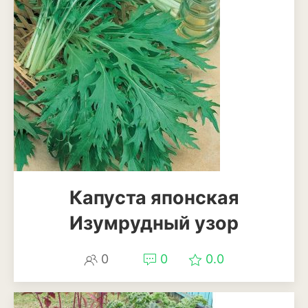
Декоративный лук
Дельфиниум
Ипомея
Ирис
Калатея
Клематисы
Крокус
Капуста японская
Изумрудный узор
Лапчатка
Лилейник
0
0
0.0
Лилии
Лобелия