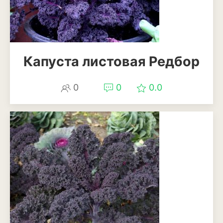
Апельсины
Барбарис
Вишня
Капуста листовая Редбор
Гранат
Грецкий орех
0
0
0.0
Груша
Ежевика
Земклуника
Земляника
Инжир
Калина