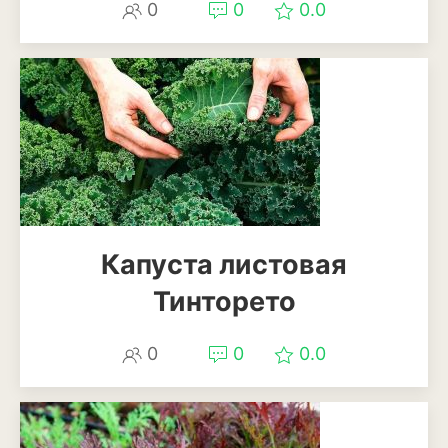
0
0
0.0
Мискантус
Молиния
Овсяница
Осока
Пеннисетум или
перистощетинник
Ягоды
Капуста листовая
Тинторето
Арбуз
Виноград
0
0
0.0
Голубика
Дыня