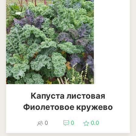
Магнолия
Нарциссы
Настурция
Нивяник или садовая
ромашка
Очиток или седум
Пеларгония
Петуния
Капуста листовая
Фиолетовое кружево
Пионы
Рододендрон
0
0
0.0
Роза