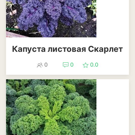
Антуриум
Бегония
Глоксиния
Диффенбахия
Капуста листовая Скарлет
Колеус
0
0
0.0
Кротон или кодиеум
Орхидея
Сингониум
Спатифиллум
Фикус
Кустарники и деревья