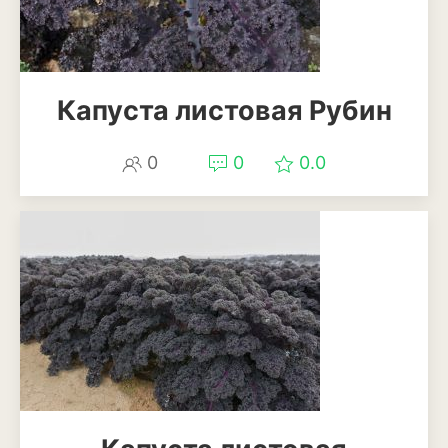
Кизил
Клубника
Клюква
Капуста листовая Рубин
Крыжовник
0
0
0.0
Лимоны
Малина
Мандарины
Миндаль
Облепиха
Персик
Слива