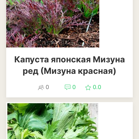
Ирга
Капуста японская Мизуна
ред (Мизуна красная)
0
0
0.0