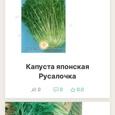
Анемона
Астильба
Астра
Бархатцы
Гейхера
Георгины
Капуста японская
Герань
Русалочка
Гладиолус
0
0
0.0
Годеция
Гортензия
Декоративная капуста