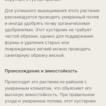
Бересклет
Для успешного выращивания этого растения
Буддлея
рекомендуется проводить умеренный полив
и иногда удобрять почву органическими
Бузина
удобрениями. Этот кустарник не требует
частой обрезки, однако для поддержания
Вейгела
формы и удаления старых или
Дёрен
поврежденных ветвей можно проводить
санитарную обрезку весной.
Ель
Жимолость
Происхождение и зимостойкость
Ива
Происходит это растение из районов с
Кипарисовик
умеренным климатом, что объясняет его
высокую зимостойкость. При правильном
Клен
уходе и умеренном поливе, этот кустарник
Лиственница