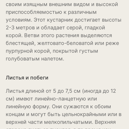
своим изящным внешним видом и высокой
Магнолия
приспособляемостью к различным
условиям. Этот кустарник достигает высоты
Нарциссы
2-3 метров и обладает серой, гладкой
корой. Ветви этого растения выделяются
Настурция
блестящей, желтовато-беловатой или реже
Нивяник или садовая
пурпурной корой, покрытой густым
ромашка
голубоватым налетом.
Очиток или седум
Пеларгония
Листья и побеги
Петуния
Листья длиной от 5 до 7,5 см (иногда до 12
см) имеют линейно-ланцетную или
Пионы
линейную форму. Они сужаются к обоим
Рододендрон
концам и могут быть цельнокрайными или в
верхней части мелкопильчатыми. Верхняя
Роза