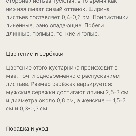
сторона листьев тусклая, в то время как
Рудбекия
нижняя имеет сизый оттенок. Ширина
листьев составляет 0,4-0,6 см. Прилистники
Тюльпан
линейные, рано опадающие. Побеги
длинные, прямые, тонкие и голые.
Фиалка
Физалис
Цветение и серёжки
Флокс
Цветение этого кустарника происходит в
Форзиция
мае, почти одновременно с распусканием
листьев. Размер серёжек варьируется:
Фуксия
мужские сережки достигают длины 2,5-3 см
Хоста
и диаметра около 0,8 см, а женские — 1,5-3
см и 0,3-0,5 см.
Хризантема
Цинния
Посадка и уход
Эустома