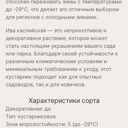
способен переживать зимы с температурами
до -29°С, что делает его отличным выбором
Можжевельник
для регионов с холодными зимами.
Пихта
Ива каспийская — это неприхотливое и
Пузыреплодник
декоративное растение, которое может
стать настоящим украшением вашего сада
Сирень
или парка. Благодаря своей устойчивости к
Сосна
различным климатическим условиям и
минимальным требованиям к уходу, этот
Спирея
кустарник подходит как для опытных
Туя
садоводов, так и для новичков.
Тысячелистник
Характеристики сорта
Чубушник (жасмин)
Декоративная:
да
Тип:
кустарниковое
Овощи
Зона морозостойкости:
5 (до -29°С)