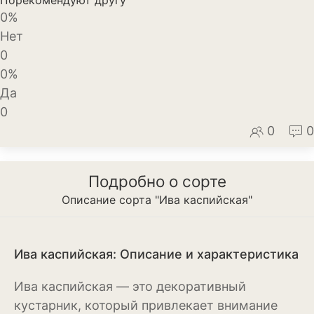
0%
Декоративный лук
Нет
Дельфиниум
0
0%
Ипомея
Да
Ирис
0
0
0
Калатея
Клематисы
Подробно о сорте
Крокус
Описание сорта "Ива каспийская"
Лапчатка
Ива каспийская: Описание и характеристика
Лилейник
Лилии
Ива каспийская — это декоративный
кустарник, который привлекает внимание
Лобелия