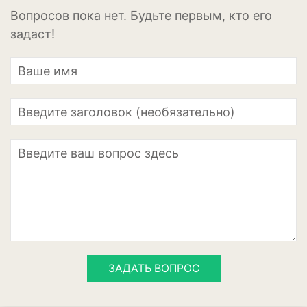
Апельсины
Вопросов пока нет. Будьте первым, кто его
Барбарис
задаст!
Вишня
Гранат
Грецкий орех
Груша
Ежевика
Земклуника
Земляника
Инжир
ЗАДАТЬ ВОПРОС
Калина