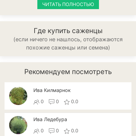
Баклажан
ЧИТАТЬ ПОЛНОСТЬЮ
Брокколи
Где купить саженцы
Брюссельская капуста
(если ничего не нашлось, отображаются
Кабачки
похожие саженцы или семена)
Капуста
Капуста кольраби
Рекомендуем посмотреть
Картофель
Ива Килмарнок
Листовая капуста
0
0
0.0
Лук
Морковь
Ива Ледебура
0
0
0.0
Огурцы