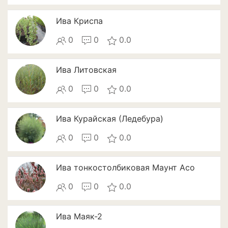
Патиссоны
Ива Криспа
Пекинская и китайская
0
0
0.0
капуста
Перец
Ива Литовская
Подсолнечник
0
0
0.0
Редис
Ива Курайская (Ледебура)
Редька
0
0
0.0
Репа
Ива тонкостолбиковая Маунт Асо
Салат
0
0
0.0
Свекла
Сельдерей
Ива Маяк-2