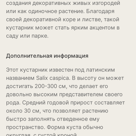
создания декоративных живых изгородей
Антуриум
или как одиночное растение. Благодаря
Бегония
своей декоративной коре и листве, такой
кустарник может стать ярким акцентом в
Глоксиния
саду или парке.
Диффенбахия
Колеус
Дополнительная информация
Кротон или кодиеум
Этот кустарник известен под латинским
названием Salix caspica. В высоту он может
Орхидея
достигать 200-300 см, что делает его
Сингониум
довольно высоким представителем своего
рода. Средний годовой прирост составляет
Спатифиллум
около 30 см, что позволяет растению
быстро заполнять отведенное ему
Фикус
пространство. Форма куста обычно
Кустарники и деревья
округлая, с густой кроной.