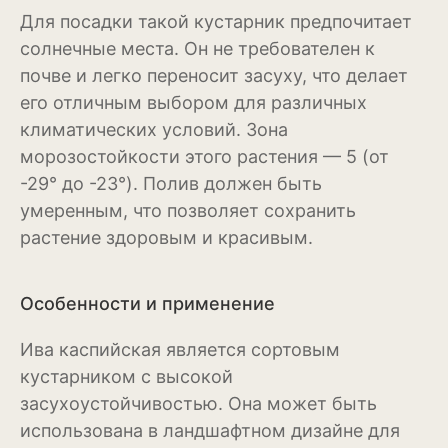
Для посадки такой кустарник предпочитает
Эхинацея
солнечные места. Он не требователен к
почве и легко переносит засуху, что делает
Эшшольция
его отличным выбором для различных
Зерновые культуры
климатических условий. Зона
морозостойкости этого растения — 5 (от
Кукуруза
-29° до -23°). Полив должен быть
Овёс
умеренным, что позволяет сохранить
растение здоровым и красивым.
Пшеница
Ячмень
Особенности и применение
Комнатные растения
Ива каспийская является сортовым
кустарником с высокой
Аглаонема
засухоустойчивостью. Она может быть
Алоказия
использована в ландшафтном дизайне для