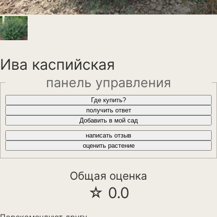
Анемона
Астильба
Астра
Ива каспийская
Бархатцы
панель управления
Гейхера
Где купить?
Георгины
получить ответ
Добавить в мой сад
Герань
написать отзыв
оценить растение
Гладиолус
Годеция
Общая оценка
☆ 0.0
Гортензия
Декоративная капуста
Порекомендуют другу