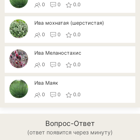
Томат
0
0
0.0
Тыква
Ива мохнатая (шерстистая)
Цветная капуста
0
0
0.0
Чеснок
Ива Меланостахис
Шпинат
0
0
0.0
Плодовые деревья и
кустарники
Ива Маяк
Абрикосы
0
0
0.0
Айва
Актинидия
Вопрос-Ответ
Алыча
(ответ появится через минуту)