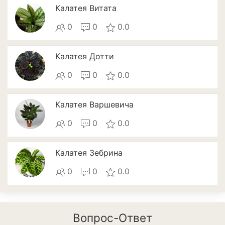
Апельсины
Калатея Витата
Барбарис
0
0
0.0
Вишня
Калатея Дотти
Гранат
0
0
0.0
Грецкий орех
Калатея Варшевича
Груша
0
0
0.0
Ежевика
Земклуника
Калатея Зебрина
Земляника
0
0
0.0
Инжир
Калина
Вопрос-Ответ