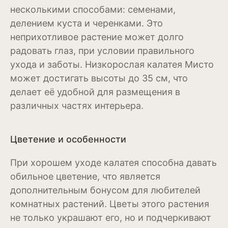
несколькими способами: семенами,
Можжевельник
делением куста и черенками. Это
неприхотливое растение может долго
Пихта
радовать глаз, при условии правильного
Пузыреплодник
ухода и заботы. Низкорослая калатея Мисто
может достигать высоты до 35 см, что
Сирень
делает её удобной для размещения в
различных частях интерьера.
Сосна
Спирея
Цветение и особенности
Туя
При хорошем уходе калатея способна давать
Тысячелистник
обильное цветение, что является
дополнительным бонусом для любителей
Чубушник (жасмин)
комнатных растений. Цветы этого растения
Овощи
не только украшают его, но и подчеркивают