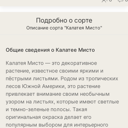
Магнолия
Подробно о сорте
Нарциссы
Описание сорта "Калатея Мисто"
Настурция
Нивяник или садовая
Общие сведения о Калатее Мисто
ромашка
Калатея Мисто — это декоративное
Очиток или седум
растение, известное своими яркими и
Пеларгония
пёстрыми листьями. Родом из тропических
лесов Южной Америки, это растение
Петуния
привлекает внимание своим необычным
Пионы
узором на листьях, которые имеют светлые
и темно-зеленые полосы. Такая
Рододендрон
оригинальная окраска делает его
Роза
популярным выбором для интерьерного