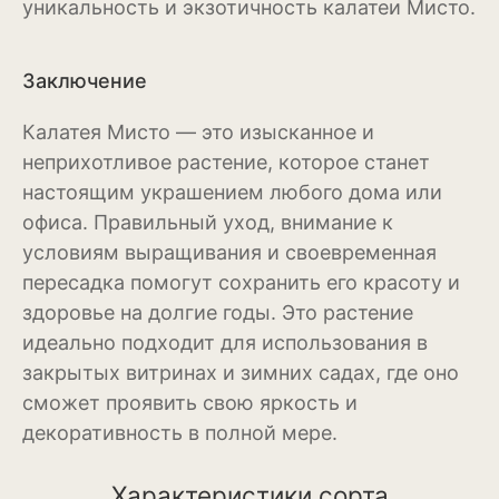
уникальность и экзотичность калатеи Мисто.
Баклажан
Брокколи
Заключение
Брюссельская капуста
Калатея Мисто — это изысканное и
Кабачки
неприхотливое растение, которое станет
настоящим украшением любого дома или
Капуста
офиса. Правильный уход, внимание к
Капуста кольраби
условиям выращивания и своевременная
пересадка помогут сохранить его красоту и
Картофель
здоровье на долгие годы. Это растение
идеально подходит для использования в
Листовая капуста
закрытых витринах и зимних садах, где оно
Лук
сможет проявить свою яркость и
декоративность в полной мере.
Морковь
Огурцы
Характеристики сорта