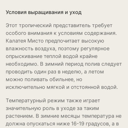
Эхинацея
Условия выращивания и уход
Эшшольция
Этот тропический представитель требует
особого внимания к условиям содержания.
Зерновые культуры
Калатея Мисто предпочитает высокую
Кукуруза
влажность воздуха, поэтому регулярное
опрыскивание теплой водой крайне
Овёс
необходимо. В зимний период полив следует
проводить один раз в неделю, а летом
Пшеница
можно поливать обильнее, но
Ячмень
исключительно мягкой и отстоянной водой.
Комнатные растения
Температурный режим также играет
Аглаонема
значительную роль в уходе за таким
растением. В зимние месяцы температура не
Алоказия
должна опускаться ниже 16-19 градусов, а в