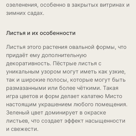
озеленения, особенно в закрытых витринах и
Рудбекия
зимних садах.
Тюльпан
Листья и их особенности
Фиалка
Физалис
Листья этого растения овальной формы, что
придаёт ему дополнительную
Флокс
декоративность. Пёстрые листья с
уникальным узором могут иметь как узкие,
Форзиция
так и широкие полосы, которые могут быть
Фуксия
размазанными или более чёткими. Такая
игра цветов и форм делает калатею Мисто
Хоста
настоящим украшением любого помещения.
Хризантема
Зеленый цвет доминирует в окраске
листьев, что создает эффект насыщенности
Цинния
и свежести.
Эустома