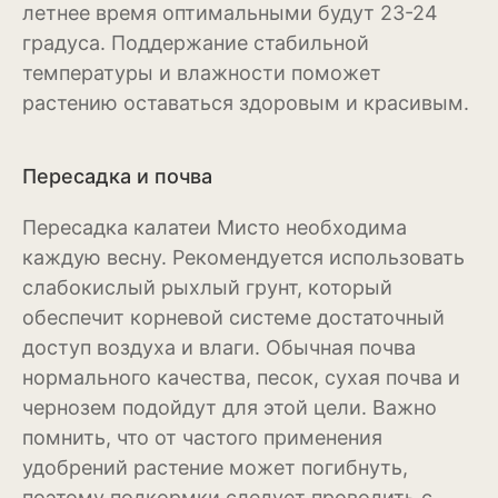
летнее время оптимальными будут 23-24
Антуриум
градуса. Поддержание стабильной
Бегония
температуры и влажности поможет
растению оставаться здоровым и красивым.
Глоксиния
Диффенбахия
Пересадка и почва
Колеус
Пересадка калатеи Мисто необходима
Кротон или кодиеум
каждую весну. Рекомендуется использовать
слабокислый рыхлый грунт, который
Орхидея
обеспечит корневой системе достаточный
Сингониум
доступ воздуха и влаги. Обычная почва
нормального качества, песок, сухая почва и
Спатифиллум
чернозем подойдут для этой цели. Важно
Фикус
помнить, что от частого применения
удобрений растение может погибнуть,
Кустарники и деревья
поэтому подкормки следует проводить с