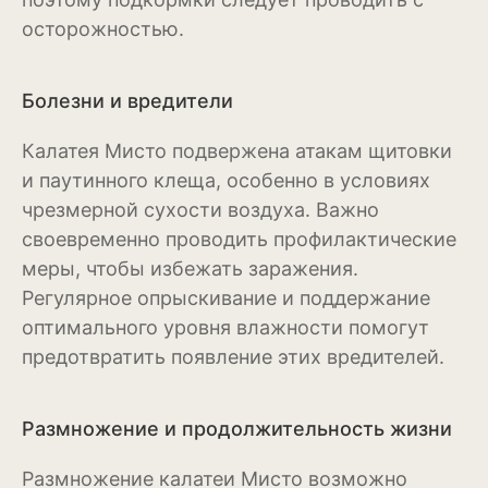
осторожностью.
Бересклет
Буддлея
Болезни и вредители
Бузина
Калатея Мисто подвержена атакам щитовки
Вейгела
и паутинного клеща, особенно в условиях
чрезмерной сухости воздуха. Важно
Дёрен
своевременно проводить профилактические
Ель
меры, чтобы избежать заражения.
Регулярное опрыскивание и поддержание
Жимолость
оптимального уровня влажности помогут
Ива
предотвратить появление этих вредителей.
Кипарисовик
Размножение и продолжительность жизни
Клен
Размножение калатеи Мисто возможно
Лиственница