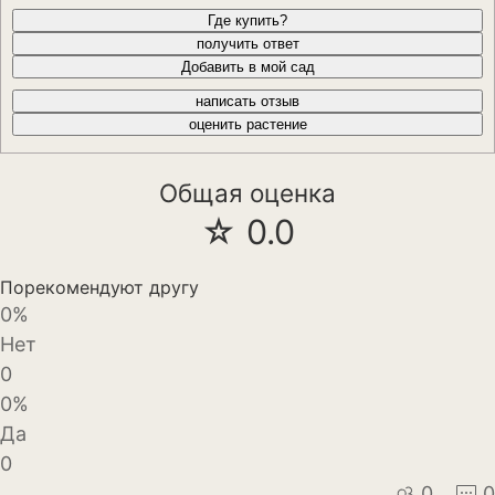
Где купить?
Декоративный лук
получить ответ
Добавить в мой сад
Дельфиниум
написать отзыв
Ипомея
оценить растение
Ирис
Общая оценка
Калатея
☆ 0.0
Клематисы
Порекомендуют другу
Крокус
0%
Нет
Лапчатка
0
Лилейник
0%
Да
Лилии
0
0
0
Лобелия