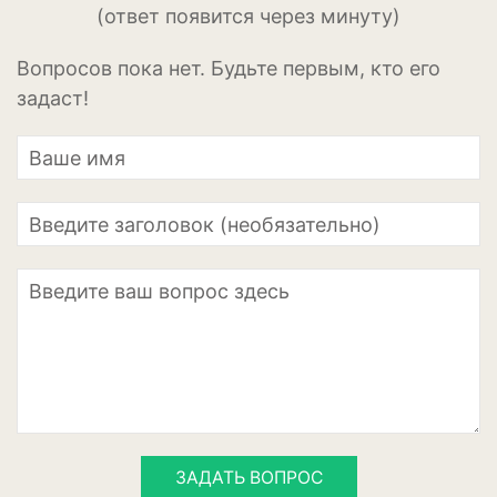
(ответ появится через минуту)
Кизил
Клубника
Вопросов пока нет. Будьте первым, кто его
задаст!
Клюква
Крыжовник
Лимоны
Малина
Мандарины
Миндаль
Облепиха
Персик
ЗАДАТЬ ВОПРОС
Слива