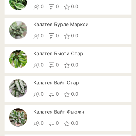
Томат
0
0
0.0
Тыква
Калатея Бурле Маркси
Цветная капуста
0
0
0.0
Чеснок
Калатея Бьюти Стар
Шпинат
0
0
0.0
Плодовые деревья и
кустарники
Калатея Вайт Стар
Абрикосы
0
0
0.0
Айва
Актинидия
Калатея Вайт Фьюжн
0
0
0.0
Алыча