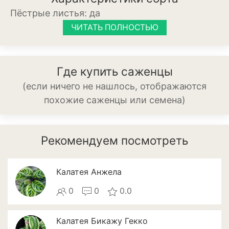
Пёстрые листья:
да
Патиссоны
ЧИТАТЬ ПОЛНОСТЬЮ
Пекинская и китайская
капуста
Перец
Где купить саженцы
(если ничего не нашлось, отображаются
Подсолнечник
похожие саженцы или семена)
Редис
Редька
Рекомендуем посмотреть
Репа
Калатея Анжела
Салат
0
0
0.0
Свекла
Сельдерей
Калатея Бикажу Гекко