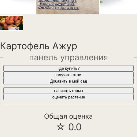
Анемона
Астильба
Астра
Бархатцы
Картофель Ажур
Гейхера
панель управления
Георгины
Где купить?
получить ответ
Герань
Добавить в мой сад
написать отзыв
Гладиолус
оценить растение
Годеция
Общая оценка
Гортензия
☆ 0.0
Декоративная капуста