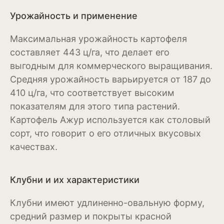
Рудбекия
Урожайность и применение
Тюльпан
Максимальная урожайность картофеля
составляет 443 ц/га, что делает его
Фиалка
выгодным для коммерческого выращивания.
Физалис
Средняя урожайность варьируется от 187 до
410 ц/га, что соответствует высоким
Флокс
показателям для этого типа растений.
Форзиция
Картофель Ажур используется как столовый
сорт, что говорит о его отличных вкусовых
Фуксия
качествах.
Хоста
Клубни и их характеристики
Хризантема
Клубни имеют удлиненно-овальную форму,
Цинния
средний размер и покрыты красной
Эустома