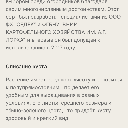
выбором среди огородников благодаря
своим многочисленным достоинствам. Этот
Магнолия
сорт был разработан специалистами из ООО
Нарциссы
ФХ “СЕДЕК” и ФГБНУ “ВНИИ
КАРТОФЕЛЬНОГО ХОЗЯЙСТВА ИМ. А.Г.
Настурция
ЛОРХА”, и впервые он был допущен к
использованию в 2017 году.
Нивяник или садовая
ромашка
Очиток или седум
Описание куста
Пеларгония
Растение имеет среднюю высоту и относится
к полупрямостоячим, что делает его
Петуния
удобным для выращивания в разных
Пионы
условиях. Его листья среднего размера и
тёмно-зелёного цвета, что придаёт кусту
Рододендрон
здоровый и крепкий вид.
Роза