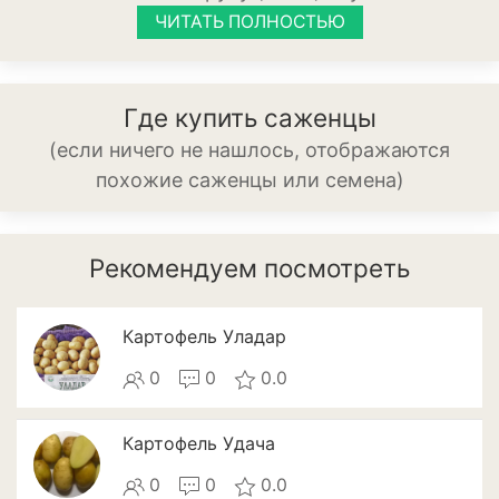
Баклажан
ЧИТАТЬ ПОЛНОСТЬЮ
Брокколи
Брюссельская капуста
Где купить саженцы
(если ничего не нашлось, отображаются
Кабачки
похожие саженцы или семена)
Капуста
Капуста кольраби
Рекомендуем посмотреть
Картофель
Картофель Уладар
Листовая капуста
0
0
0.0
Лук
Морковь
Картофель Удача
Огурцы
0
0
0.0