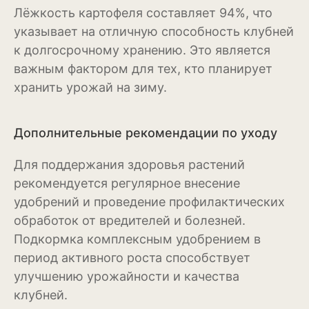
Лёжкость картофеля составляет 94%, что
Бересклет
указывает на отличную способность клубней
Буддлея
к долгосрочному хранению. Это является
важным фактором для тех, кто планирует
Бузина
хранить урожай на зиму.
Вейгела
Дополнительные рекомендации по уходу
Дёрен
Ель
Для поддержания здоровья растений
рекомендуется регулярное внесение
Жимолость
удобрений и проведение профилактических
обработок от вредителей и болезней.
Ива
Подкормка комплексным удобрением в
Кипарисовик
период активного роста способствует
улучшению урожайности и качества
Клен
клубней.
Лиственница