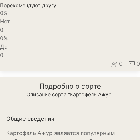
Порекомендуют другу
Декоративный лук
0%
Нет
Дельфиниум
0
Ипомея
0%
Да
Ирис
0
Калатея
0
0
Клематисы
Подробно о сорте
Крокус
Описание сорта "Картофель Ажур"
Лапчатка
Лилейник
Общие сведения
Лилии
Картофель Ажур является популярным
Лобелия