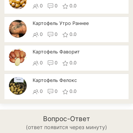
Томат
0
0
0.0
Тыква
Картофель Утро Раннее
Цветная капуста
0
0
0.0
Чеснок
Картофель Фаворит
Шпинат
0
0
0.0
Плодовые деревья и
кустарники
Картофель Фелокс
Абрикосы
0
0
0.0
Айва
Актинидия
Вопрос-Ответ
Алыча
(ответ появится через минуту)