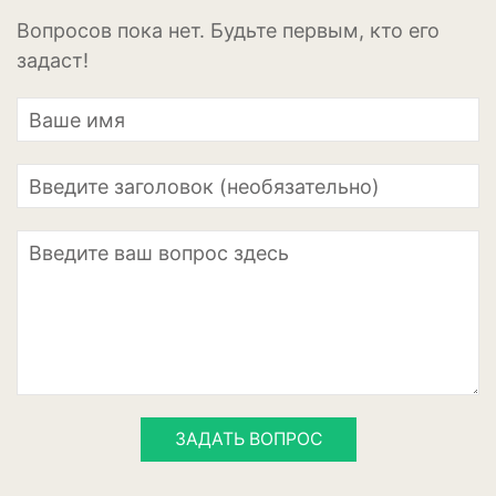
Апельсины
Вопросов пока нет. Будьте первым, кто его
Барбарис
задаст!
Вишня
Гранат
Грецкий орех
Груша
Ежевика
Земклуника
Земляника
Инжир
ЗАДАТЬ ВОПРОС
Калина