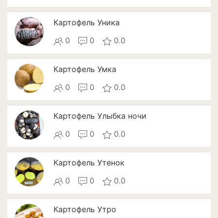
Патиссоны
Картофель Уника
Пекинская и китайская
0
0
0.0
капуста
Перец
Картофель Умка
Подсолнечник
0
0
0.0
Редис
Картофель Улыбка ночи
Редька
0
0
0.0
Репа
Картофель Утенок
Салат
0
0
0.0
Свекла
Сельдерей
Картофель Утро