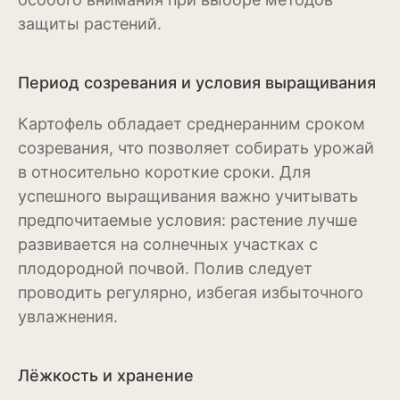
Антуриум
защиты растений.
Бегония
Период созревания и условия выращивания
Глоксиния
Картофель обладает среднеранним сроком
Диффенбахия
созревания, что позволяет собирать урожай
Колеус
в относительно короткие сроки. Для
успешного выращивания важно учитывать
Кротон или кодиеум
предпочитаемые условия: растение лучше
Орхидея
развивается на солнечных участках с
плодородной почвой. Полив следует
Сингониум
проводить регулярно, избегая избыточного
Спатифиллум
увлажнения.
Фикус
Лёжкость и хранение
Кустарники и деревья