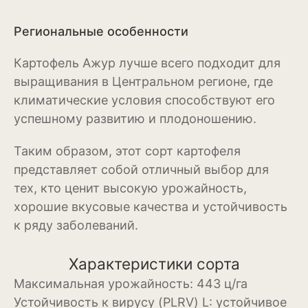
Можжевельник
Региональные особенности
Пихта
Картофель Ажур лучше всего подходит для
выращивания в Центральном регионе, где
Пузыреплодник
климатические условия способствуют его
Сирень
успешному развитию и плодоношению.
Сосна
Таким образом, этот сорт картофеля
представляет собой отличный выбор для
Спирея
тех, кто ценит высокую урожайность,
Туя
хорошие вкусовые качества и устойчивость
к ряду заболеваний.
Тысячелистник
Чубушник (жасмин)
Характеристики сорта
Максимальная урожайность:
443 ц/га
Овощи
Устойчивость к вирусу (PLRV) L:
устойчивое