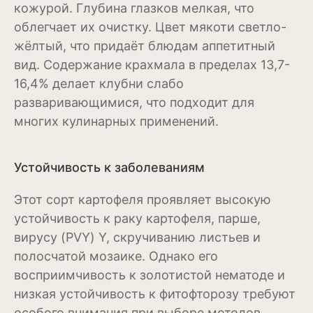
кожурой. Глубина глазков мелкая, что
облегчает их очистку. Цвет мякоти светло-
Эхинацея
жёлтый, что придаёт блюдам аппетитный
Эшшольция
вид. Содержание крахмала в пределах 13,7-
16,4% делает клубни слабо
Зерновые культуры
разваривающимися, что подходит для
Кукуруза
многих кулинарных применений.
Овёс
Устойчивость к заболеваниям
Пшеница
Этот сорт картофеля проявляет высокую
Ячмень
устойчивость к раку картофеля, парше,
Комнатные растения
вирусу (PVY) Y, скручиванию листьев и
полосчатой мозаике. Однако его
Аглаонема
восприимчивость к золотистой нематоде и
Алоказия
низкая устойчивость к фитофторозу требуют
особого внимания при выборе методов