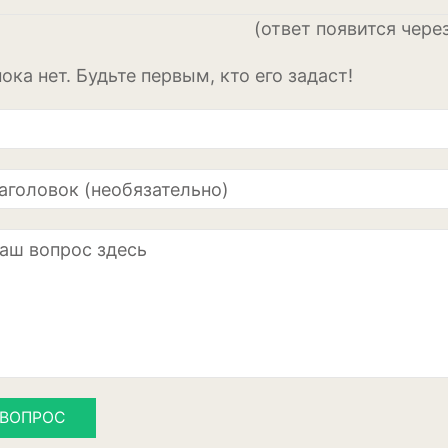
Диффенбахия
(ответ появится чере
Колеус
ока нет. Будьте первым, кто его задаст!
Кротон или код
Орхидея
Сингониум
Спатифиллум
Фикус
Кустарники и д
Бересклет
Буддлея
 ВОПРОС
Бузина