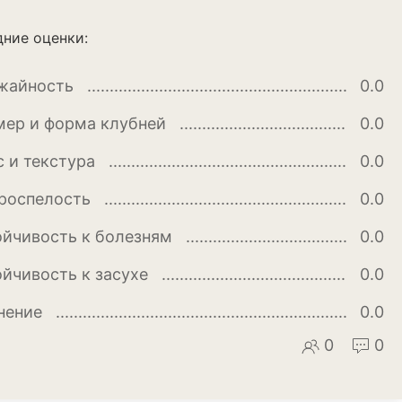
ние оценки:
жайность
0.0
мер и форма клубней
0.0
с и текстура
0.0
роспелость
0.0
ойчивость к болезням
0.0
апуста
ойчивость к засухе
0.0
ук
нение
0.0
0
0