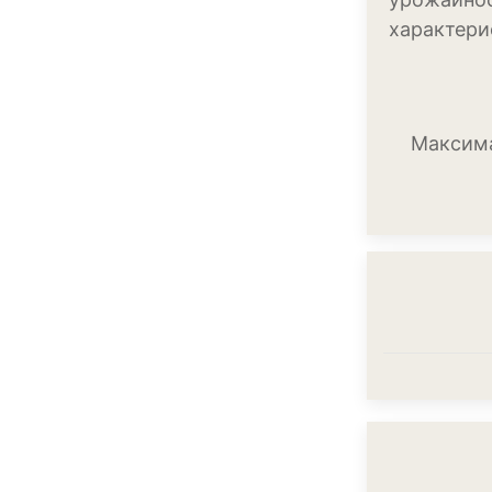
характери
Максима