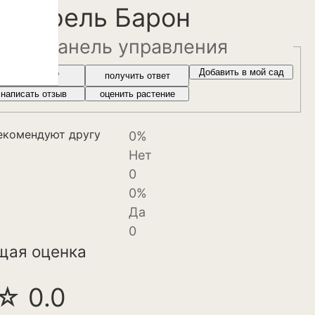
артофель Барон
панель управления
Добавить в мой сад
Где купить?
получить ответ
написать отзыв
оценить растение
веты и
екомендуют другу
0%
Нет
0
0%
Да
0
щая оценка
☆ 0.0