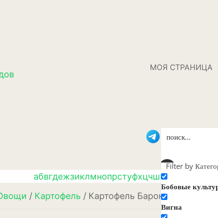
МОЯ СТРАНИЦА
дов
Filter by Катег
а
б
в
г
д
е
ж
з
и
к
л
м
н
о
п
р
с
т
у
ф
х
ц
ч
ш
щ
э
ю
я
Бобовые культу
Овощи
/
Картофель
/ Картофель Барон
Вигна