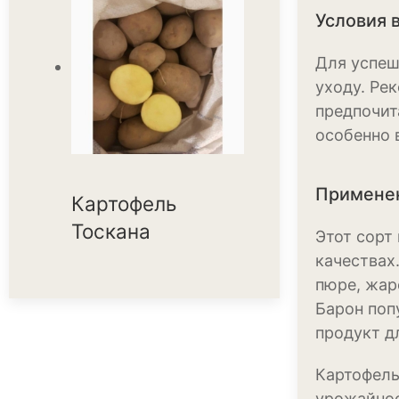
Условия 
Для успеш
уходу. Ре
предпочит
особенно 
Применен
Картофель
Тоскана
Этот сорт
качествах
пюре, жар
Барон поп
продукт д
Картофель
урожайнос