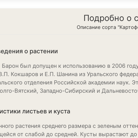
Ирис
Подробно о 
Калатея
Описание сорта "Картоф
Клематисы
Крокус
едения о растении
Лапчатка
 Барон был допущен к использованию в 2006 году
Лилейник
В.П. Кокшаров и Е.П. Шанина из Уральского федер
альского отделения Российской академии наук. Эт
Лилии
олго-Вятский, Западно-Сибирский и Дальневосто
Лобелия
Магнолия
истики листьев и куста
Нарциссы
нного растения среднего размера с зеленым оттен
ейся от слабой до средней. Кусты вырастают до
Настурция