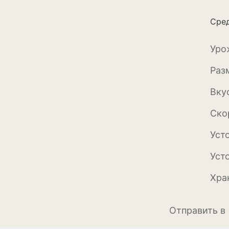
Бархатцы
Сред
Гейхера
Георгины
Уро
Герань
Раз
Гладиолус
Вку
Годеция
Ско
Гортензия
Уст
Декоративная к
Уст
Декоративный л
Хра
Дельфиниум
Отправить в
Ипомея