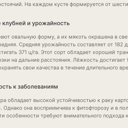
стоячий. На каждом кусте формируется от шести 
Нивяник или са
ромашка
 клубней и урожайность
Очиток или сед
еют овальную форму, а их мякоть окрашена в свет
Пеларгония
редняя. Средняя урожайность составляет от 182 д
Петуния
тигать 371 ц/га. Этот сорт обладает хорошей тра
озки на дальние расстояния. Лёжкость достигает 
Пионы
охранять свои качества в течение длительного вр
Рододендрон
ость к заболеваниям
Роза
Рудбекия
ура обладает высокой устойчивостью к раку карт
. Однако она восприимчива к фитофторозу и в п
Тюльпан
ти особенности требуют внимательного подхода к
Фиалка