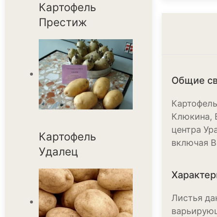
Картофель
Престиж
Общие св
Картофель
Клюкина, 
центра Ур
Картофель
включая В
Удалец
Характер
Листья да
варьирующ