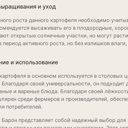
выращивания и уход
Физалис
Флокс
ного роста данного картофеля необходимо учитыв
комендуется высаживать его в плодородные, хоро
Форзиция
ают открытые солнечные участки, но могут расти
Фуксия
в период активного роста, но без излишков влаги,
Хоста
ие и использование
Хризантема
 картофеля в основном используется в столовых ц
Цинния
. Благодаря своей универсальности, он подходит
Эустома
еные и вареные блюда. Благодаря своей лёжкост
улярен среди фермеров и производителей, обесп
Эхинацея
ля потребителей.
Эшшольция
 Барон представляет собой надежный выбор для 
Зерновые культ
ти и отличными вкусовыми качествами. Этот со