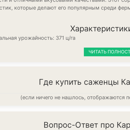
стик, которые делают его популярным среди ферм
Кукуруза
Овёс
Характеристик
Пшеница
льная урожайность:
371 ц/га
Ячмень
ЧИТАТЬ ПОЛНОС
Комнатные раст
Аглаонема
Где купить саженцы К
Алоказия
Антуриум
(если ничего не нашлось, отображаются 
Бегония
Глоксиния
Вопрос-Ответ про Ка