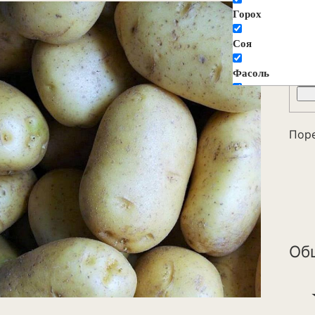
К
Горох
Соя
Фасоль
Декоративные ц
растения
Пор
Агератум
Аквилегия
Амарант
Анемона
Об
Астильба
Астра