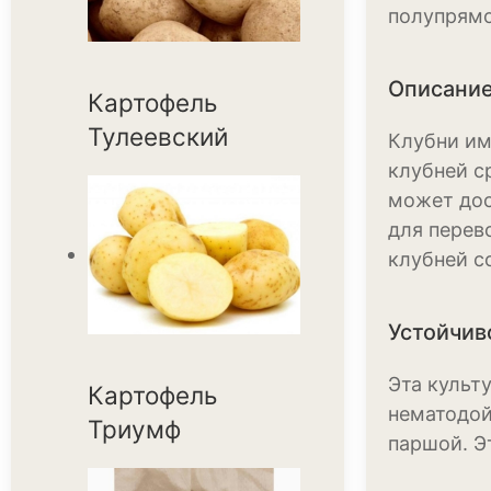
полупрямо
Описание
Картофель
Тулеевский
Клубни им
клубней с
может дос
для перев
клубней с
Устойчив
Эта культ
Картофель
нематодой
Триумф
паршой. Э