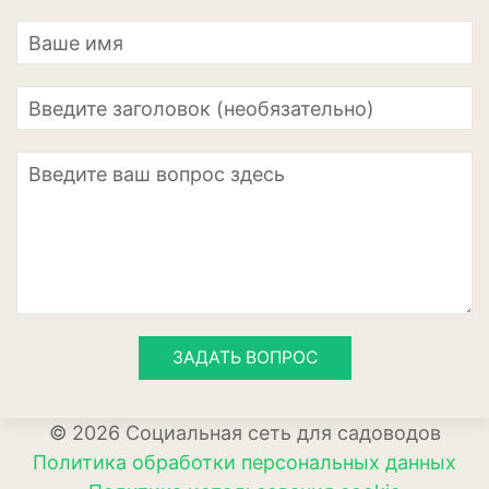
Апельсины
Барбарис
Вишня
Гранат
Грецкий орех
Груша
Ежевика
Земклуника
ЗАДАТЬ ВОПРОС
Земляника
Инжир
© 2026 Социальная сеть для садоводов
Калина
Политика обработки персональных данных