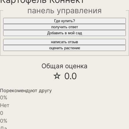
Анемона
панель управления
Астильба
Где купить?
получить ответ
Астра
Добавить в мой сад
Бархатцы
написать отзыв
оценить растение
Гейхера
Георгины
Общая оценка
☆ 0.0
Герань
Гладиолус
Порекомендуют другу
0%
Годеция
Нет
Гортензия
0
0%
Декоративная капуста
Да