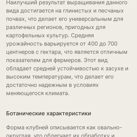
Наилучший результат выращивания данного
Рудбекия
вида достигается на глинистых и песчаных
почвах, что делает его универсальным для
Тюльпан
различных регионов, пригодных для
Фиалка
картофельных культур. Средняя
урожайность варьируется от 400 до 700
Физалис
центнеров с гектара, что является отличным
Флокс
показателем для фермеров. Этот вид
обладает средней устойчивостью к засухе и
Форзиция
высоким температурам, что делает его
достаточно надежным в условиях
Фуксия
меняющегося климата.
Хоста
Хризантема
Ботанические характеристики
Цинния
Форма клубней описывается как овально-
округлая, что облегчает их обработку и
Эустома