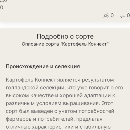
0
Декоративный лук
0
0
Дельфиниум
Ипомея
Подробно о сорте
Описание сорта "Картофель Коннект"
Ирис
Калатея
Происхождение и селекция
Клематисы
Картофель Коннект является результатом
Крокус
голландской селекции, что уже говорит о его
Лапчатка
высоком качестве и хорошей адаптации к
различным условиям выращивания. Этот
Лилейник
сорт был выведен с учетом потребностей
Лилии
фермеров и потребителей, предлагая
отличные характеристики и стабильную
Лобелия