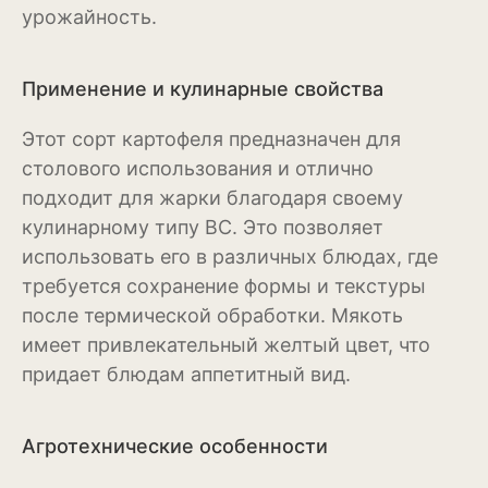
урожайность.
Магнолия
Применение и кулинарные свойства
Нарциссы
Настурция
Этот сорт картофеля предназначен для
столового использования и отлично
Нивяник или садовая
подходит для жарки благодаря своему
ромашка
кулинарному типу BC. Это позволяет
Очиток или седум
использовать его в различных блюдах, где
требуется сохранение формы и текстуры
Пеларгония
после термической обработки. Мякоть
Петуния
имеет привлекательный желтый цвет, что
придает блюдам аппетитный вид.
Пионы
Рододендрон
Агротехнические особенности
Роза