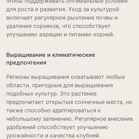
чтобы поддерживать оптимальные условия
Бересклет
для роста и развития. Уход за культурой
включает регулярное рыхление почвы и
Буддлея
удаление сорняков, что способствует
улучшению аэрации и питанию корней.
Бузина
Вейгела
Выращивание и климатические
Дёрен
предпочтения
Ель
Регионы выращивания охватывают любые
области, пригодные для выращивания
Жимолость
подобных культур. Это растение
Ива
предпочитает открытые солнечные места, но
также способно адаптироваться к
Кипарисовик
небольшому затенению. Регулярное внесение
Клен
удобрений способствует улучшению
урожайности и качества клубней.
Лиственница