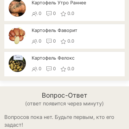
Картофель Утро Раннее
Томат
0
0
0.0
Тыква
Цветная капуста
Картофель Фаворит
Чеснок
0
0
0.0
Шпинат
Картофель Фелокс
Плодовые деревья и
0
0
0.0
кустарники
Абрикосы
Айва
Вопрос-Ответ
(ответ появится через минуту)
Актинидия
Вопросов пока нет. Будьте первым, кто его
Алыча
задаст!