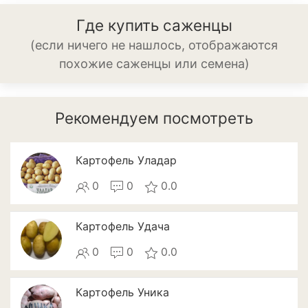
Баклажан
Где купить саженцы
Брокколи
(если ничего не нашлось, отображаются
похожие саженцы или семена)
Брюссельская капуста
Кабачки
Рекомендуем посмотреть
Капуста
Капуста кольраби
Картофель Уладар
Картофель
0
0
0.0
Листовая капуста
Картофель Удача
Лук
0
0
0.0
Морковь
Картофель Уника
Огурцы