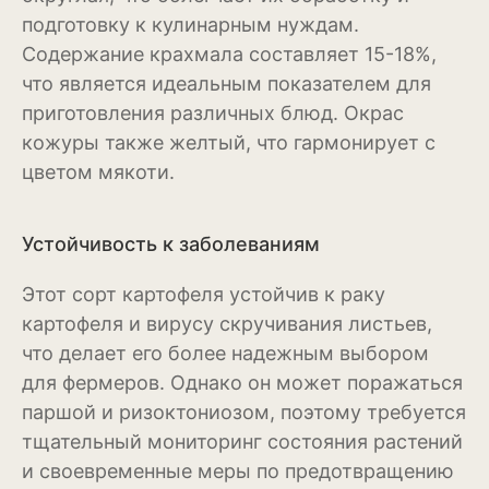
подготовку к кулинарным нуждам.
Эхинацея
Содержание крахмала составляет 15-18%,
что является идеальным показателем для
Эшшольция
приготовления различных блюд. Окрас
Зерновые культуры
кожуры также желтый, что гармонирует с
цветом мякоти.
Кукуруза
Овёс
Устойчивость к заболеваниям
Пшеница
Этот сорт картофеля устойчив к раку
Ячмень
картофеля и вирусу скручивания листьев,
что делает его более надежным выбором
Комнатные растения
для фермеров. Однако он может поражаться
паршой и ризоктониозом, поэтому требуется
Аглаонема
тщательный мониторинг состояния растений
Алоказия
и своевременные меры по предотвращению