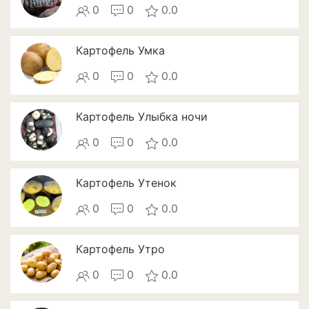
0
0
0.0
Патиссоны
Пекинская и китайская
Картофель Умка
капуста
0
0
0.0
Перец
Подсолнечник
Картофель Улыбка ночи
0
0
0.0
Редис
Редька
Картофель Утенок
Репа
0
0
0.0
Салат
Картофель Утро
Свекла
0
0
0.0
Сельдерей