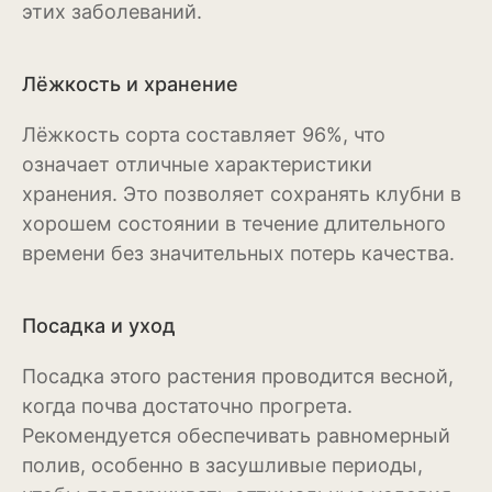
этих заболеваний.
Антуриум
Бегония
Лёжкость и хранение
Глоксиния
Лёжкость сорта составляет 96%, что
Диффенбахия
означает отличные характеристики
хранения. Это позволяет сохранять клубни в
Колеус
хорошем состоянии в течение длительного
Кротон или кодиеум
времени без значительных потерь качества.
Орхидея
Посадка и уход
Сингониум
Посадка этого растения проводится весной,
Спатифиллум
когда почва достаточно прогрета.
Фикус
Рекомендуется обеспечивать равномерный
полив, особенно в засушливые периоды,
Кустарники и деревья