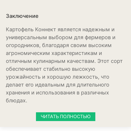
Можжевельник
Заключение
Пихта
Картофель Коннект является надежным и
Пузыреплодник
универсальным выбором для фермеров и
огородников, благодаря своим высоким
Сирень
агрономическим характеристикам и
отличным кулинарным качествам. Этот сорт
Сосна
обеспечивает стабильно высокую
Спирея
урожайность и хорошую лежкость, что
делает его идеальным для длительного
Туя
хранения и использования в различных
Тысячелистник
блюдах.
Чубушник (жасмин)
ЧИТАТЬ ПОЛНОСТЬЮ
Овощи