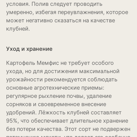
условия. Полив следует проводить
умеренно, избегая переувлажнения, которое
Можжевельник
может негативно сказаться на качестве
Пихта
клубней.
Пузыреплодник
Уход и хранение
Сирень
Картофель Мемфис не требует особого
Сосна
ухода, но для достижения максимальной
Спирея
урожайности рекомендуется соблюдать
основные агротехнические приемы:
Туя
регулярное рыхление почвы, удаление
Тысячелистник
сорняков и своевременное внесение
удобрений. Лёжкость клубней составляет
Чубушник (жасмин)
95%, что обеспечивает длительное хранение
Овощи
без потери качества. Этот сорт не подвержен