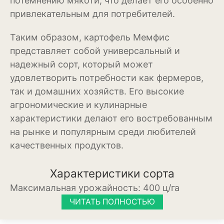
потемнению мякоти, что делает его особенно
Баклажан
привлекательным для потребителей.
Брокколи
Таким образом, картофель Мемфис
Брюссельская капуста
представляет собой универсальный и
надежный сорт, который может
Кабачки
удовлетворить потребности как фермеров,
Капуста
так и домашних хозяйств. Его высокие
агрономические и кулинарные
Капуста кольраби
характеристики делают его востребованным
на рынке и популярным среди любителей
Картофель
качественных продуктов.
Листовая капуста
Характеристики сорта
Лук
Максимальная урожайность:
400 ц/га
Морковь
ЧИТАТЬ ПОЛНОСТЬЮ
Огурцы