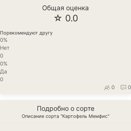
Общая оценка
Декоративный лук
☆ 0.0
Дельфиниум
Ипомея
Порекомендуют другу
0%
Ирис
Нет
0
Калатея
0%
Клематисы
Да
0
Крокус
0
0
Лапчатка
Лилейник
Подробно о сорте
Описание сорта "Картофель Мемфис"
Лилии
Лобелия