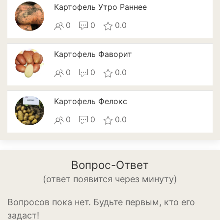
Апельсины
Картофель Утро Раннее
Барбарис
0
0
0.0
Вишня
Картофель Фаворит
Гранат
0
0
0.0
Грецкий орех
Картофель Фелокс
Груша
0
0
0.0
Ежевика
Земклуника
Вопрос-Ответ
Земляника
(ответ появится через минуту)
Инжир
Вопросов пока нет. Будьте первым, кто его
Калина
задаст!