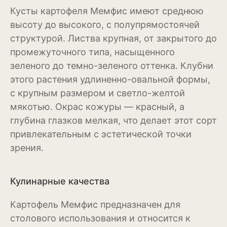
Кусты картофеля Мемфис имеют среднюю
Эхинацея
высоту до высокого, с полупрямостоячей
структурой. Листва крупная, от закрытого до
Эшшольция
промежуточного типа, насыщенного
Зерновые культуры
зеленого до темно-зеленого оттенка. Клубни
этого растения удлиненно-овальной формы,
Кукуруза
с крупным размером и светло-желтой
Овёс
мякотью. Окрас кожуры — красный, а
глубина глазков мелкая, что делает этот сорт
Пшеница
привлекательным с эстетической точки
зрения.
Ячмень
Комнатные растения
Кулинарные качества
Аглаонема
Картофель Мемфис предназначен для
Алоказия
столового использования и относится к