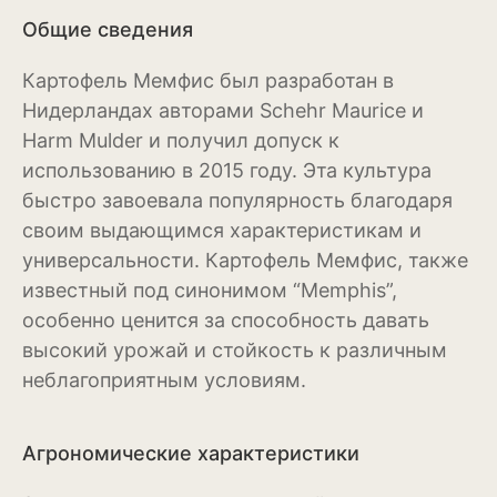
Общие сведения
Магнолия
Картофель Мемфис был разработан в
Нарциссы
Нидерландах авторами Schehr Maurice и
Настурция
Harm Mulder и получил допуск к
использованию в 2015 году. Эта культура
Нивяник или садовая
быстро завоевала популярность благодаря
ромашка
своим выдающимся характеристикам и
Очиток или седум
универсальности. Картофель Мемфис, также
известный под синонимом “Memphis”,
Пеларгония
особенно ценится за способность давать
Петуния
высокий урожай и стойкость к различным
неблагоприятным условиям.
Пионы
Рододендрон
Агрономические характеристики
Роза