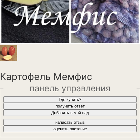
Анемона
Астильба
Астра
Бархатцы
Гейхера
Георгины
Картофель Мемфис
Герань
панель управления
Гладиолус
Где купить?
получить ответ
Годеция
Добавить в мой сад
Гортензия
написать отзыв
оценить растение
Декоративная капуста