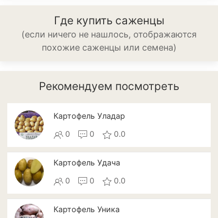
Патиссоны
Где купить саженцы
Пекинская и китайская
(если ничего не нашлось, отображаются
капуста
похожие саженцы или семена)
Перец
Подсолнечник
Рекомендуем посмотреть
Редис
Картофель Уладар
Редька
0
0
0.0
Репа
Картофель Удача
Салат
0
0
0.0
Свекла
Сельдерей
Картофель Уника