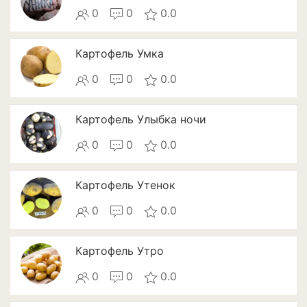
Томат
0
0
0.0
Тыква
Картофель Умка
Цветная капуста
0
0
0.0
Чеснок
Картофель Улыбка ночи
Шпинат
0
0
0.0
Плодовые деревья и
кустарники
Картофель Утенок
Абрикосы
0
0
0.0
Айва
Актинидия
Картофель Утро
0
0
0.0
Алыча