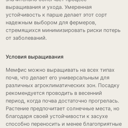
выращивания и ухода. Умеренная
Бересклет
устойчивость к парше делает этот сорт
Буддлея
надежным выбором для фермеров,
стремящихся минимизировать риски потерь
Бузина
от заболеваний.
Вейгела
Дёрен
Условия выращивания
Ель
Мемфис можно выращивать на всех типах
почв, что делает его универсальным для
Жимолость
различных агроклиматических зон. Посадку
Ива
рекомендуется проводить в весенний
период, когда почва достаточно прогрелась.
Кипарисовик
Растение предпочитает солнечные места, но
Клен
благодаря своей устойчивости к засухе
способно переносить и менее благоприятные
Лиственница