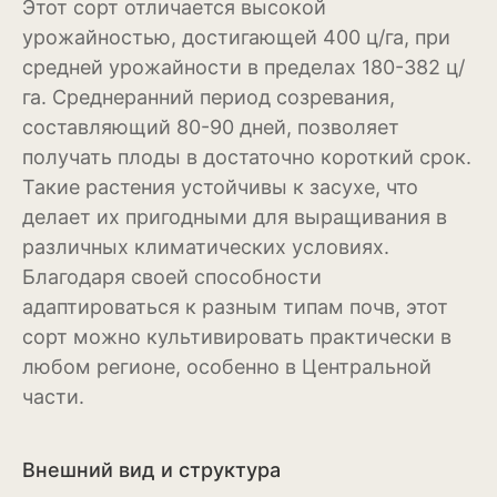
Этот сорт отличается высокой
Рудбекия
урожайностью, достигающей 400 ц/га, при
средней урожайности в пределах 180-382 ц/
Тюльпан
га. Среднеранний период созревания,
Фиалка
составляющий 80-90 дней, позволяет
получать плоды в достаточно короткий срок.
Физалис
Такие растения устойчивы к засухе, что
делает их пригодными для выращивания в
Флокс
различных климатических условиях.
Форзиция
Благодаря своей способности
адаптироваться к разным типам почв, этот
Фуксия
сорт можно культивировать практически в
Хоста
любом регионе, особенно в Центральной
части.
Хризантема
Цинния
Внешний вид и структура
Эустома