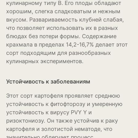
кулинарному типу В. Его плоды обладают
Антуриум
хорошим, слегка сладковатым и нежным
Бегония
вкусом. Развариваемость клубней слабая,
что позволяет использовать их в разных
Глоксиния
блюдах без потери формы. Содержание
Диффенбахия
крахмала в пределах 14,2-16,7% делает этот
сорт подходящим для разнообразных
Колеус
кулинарных экспериментов.
Кротон или кодиеум
Устойчивость к заболеваниям
Орхидея
Сингониум
Этот сорт картофеля проявляет среднюю
устойчивость к фитофторозу и умеренную
Спатифиллум
устойчивость к вирусу PVY Y и
ризоктониозу. Он также устойчив к раку
Фикус
картофеля и золотистой нематоде, что
Кустарники и деревья
значительно облегчает процесс