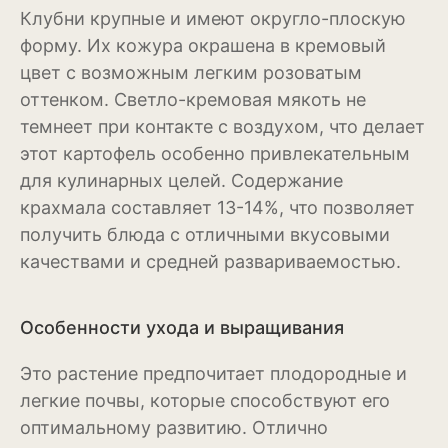
Клубни крупные и имеют округло-плоскую
Эхинацея
форму. Их кожура окрашена в кремовый
цвет с возможным легким розоватым
Эшшольция
оттенком. Светло-кремовая мякоть не
Зерновые культуры
темнеет при контакте с воздухом, что делает
этот картофель особенно привлекательным
Кукуруза
для кулинарных целей. Содержание
крахмала составляет 13-14%, что позволяет
Овёс
получить блюда с отличными вкусовыми
Пшеница
качествами и средней развариваемостью.
Ячмень
Особенности ухода и выращивания
Комнатные растения
Это растение предпочитает плодородные и
Аглаонема
легкие почвы, которые способствуют его
Алоказия
оптимальному развитию. Отлично