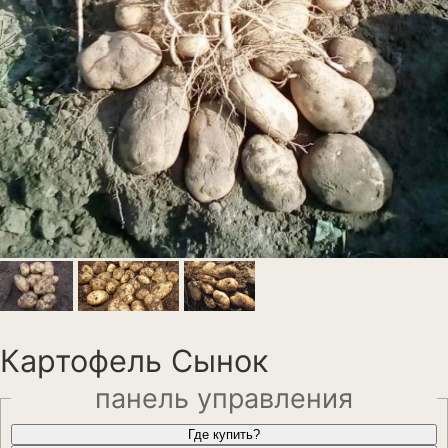
Анемона
Астильба
Астра
Бархатцы
Гейхера
Георгины
Герань
Гладиолус
Годеция
Картофель Сынок
Гортензия
панель управления
Декоративная капуста
Где купить?