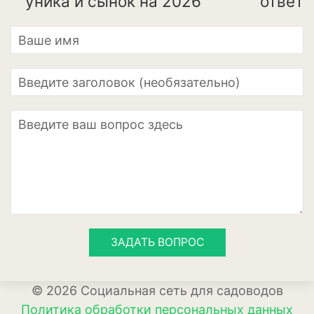
уника и сынок на 2026
ответ
Апельсины
Барбарис
Вишня
Гранат
Грецкий орех
Груша
Ежевика
Земклуника
Земляника
ЗАДАТЬ ВОПРОС
Инжир
© 2026 Социальная сеть для садоводов
Калина
Политика обработки персональных данных