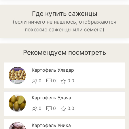
Баклажан
Где купить саженцы
Брокколи
(если ничего не нашлось, отображаются
Брюссельская капуста
похожие саженцы или семена)
Кабачки
Рекомендуем посмотреть
Капуста
Капуста кольраби
Картофель Уладар
Картофель
0
0
0.0
Листовая капуста
Картофель Удача
Лук
0
0
0.0
Морковь
Огурцы
Картофель Уника