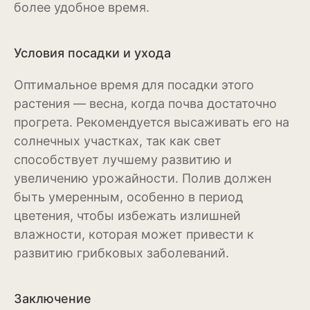
более удобное время.
Бересклет
Буддлея
Условия посадки и ухода
Бузина
Оптимальное время для посадки этого
растения — весна, когда почва достаточно
Вейгела
прогрета. Рекомендуется высаживать его на
Дёрен
солнечных участках, так как свет
способствует лучшему развитию и
Ель
увеличению урожайности. Полив должен
Жимолость
быть умеренным, особенно в период
цветения, чтобы избежать излишней
Ива
влажности, которая может привести к
Кипарисовик
развитию грибковых заболеваний.
Клен
Заключение
Лиственница