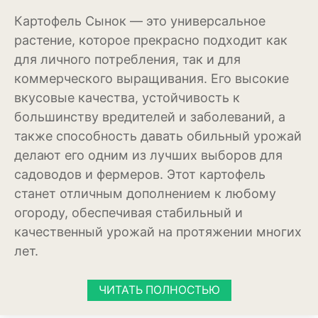
Картофель Сынок — это универсальное
Можжевельник
растение, которое прекрасно подходит как
для личного потребления, так и для
Пихта
коммерческого выращивания. Его высокие
Пузыреплодник
вкусовые качества, устойчивость к
большинству вредителей и заболеваний, а
Сирень
также способность давать обильный урожай
Сосна
делают его одним из лучших выборов для
садоводов и фермеров. Этот картофель
Спирея
станет отличным дополнением к любому
Туя
огороду, обеспечивая стабильный и
качественный урожай на протяжении многих
Тысячелистник
лет.
Чубушник (жасмин)
ЧИТАТЬ ПОЛНОСТЬЮ
Овощи