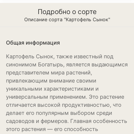
Подробно о сорте
Магнолия
Описание сорта "Картофель Сынок"
Нарциссы
Настурция
Общая информация
Нивяник или садовая
ромашка
Картофель Сынок, также известный под
синонимом Богатырь, является выдающимся
Очиток или седум
представителем мира растений,
Пеларгония
привлекающим внимание своими
уникальными характеристиками и
Петуния
универсальным применением. Это растение
Пионы
отличается высокой продуктивностью, что
делает его популярным выбором среди
Рододендрон
садоводов и фермеров. Главная особенность
этого растения — его способность
Роза