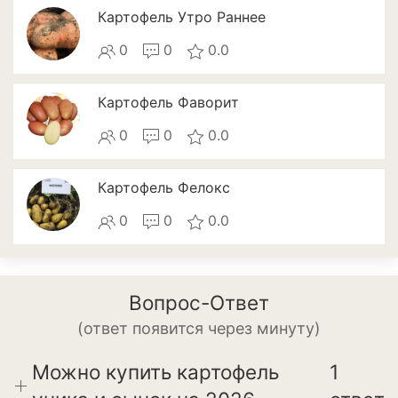
Томат
Картофель Утро Раннее
Тыква
0
0
0.0
Цветная капуста
Картофель Фаворит
Чеснок
0
0
0.0
Шпинат
Картофель Фелокс
Плодовые деревья и
кустарники
0
0
0.0
Абрикосы
Айва
Вопрос-Ответ
Актинидия
(ответ появится через минуту)
Алыча
Можно купить картофель
1