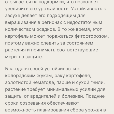
отзывается на подкормки, что позволяет
Антуриум
увеличить его урожайность. Устойчивость к
Бегония
засухе делает его подходящим для
выращивания в регионах с недостаточным
Глоксиния
количеством осадков. В то же время, этот
Диффенбахия
картофель может поражаться фитофторозом,
поэтому важно следить за состоянием
Колеус
растения и принимать соответствующие
меры по защите.
Кротон или кодиеум
Орхидея
Благодаря своей устойчивости к
колорадским жукам, раку картофеля,
Сингониум
золотистой нематоде, парше и сухой гнили,
Спатифиллум
растение требует минимальных усилий для
защиты от вредителей и болезней. Поздние
Фикус
сроки созревания обеспечивают
возможность планирования сбора урожая в
Кустарники и деревья