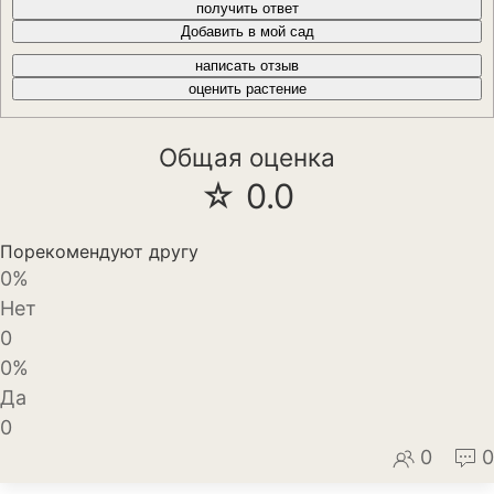
получить ответ
Декоративный лук
Добавить в мой сад
написать отзыв
Дельфиниум
оценить растение
Ипомея
Общая оценка
Ирис
☆ 0.0
Калатея
Порекомендуют другу
Клематисы
0%
Крокус
Нет
0
Лапчатка
0%
Да
Лилейник
0
Лилии
0
0
Лобелия