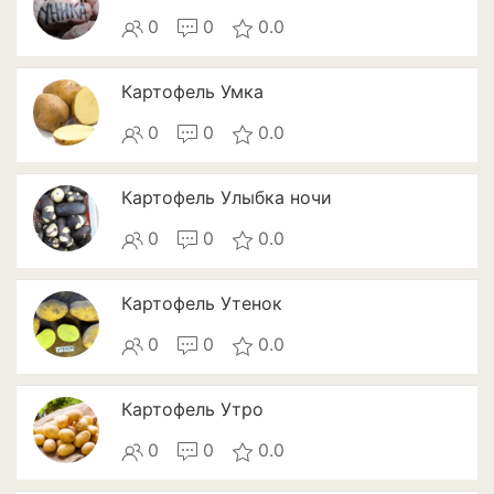
0
0
0.0
Патиссоны
Пекинская и китайская
Картофель Умка
капуста
0
0
0.0
Перец
Подсолнечник
Картофель Улыбка ночи
Редис
0
0
0.0
Редька
Картофель Утенок
Репа
0
0
0.0
Салат
Картофель Утро
Свекла
0
0
0.0
Сельдерей