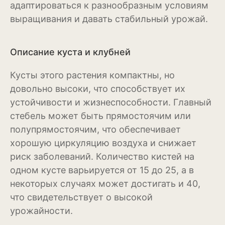
адаптироваться к разнообразным условиям
Рудбекия
выращивания и давать стабильный урожай.
Тюльпан
Описание куста и клубней
Фиалка
Кусты этого растения компактны, но
Физалис
довольно высоки, что способствует их
Флокс
устойчивости и жизнеспособности. Главный
стебель может быть прямостоячим или
Форзиция
полупрямостоячим, что обеспечивает
Фуксия
хорошую циркуляцию воздуха и снижает
риск заболеваний. Количество кистей на
Хоста
одном кусте варьируется от 15 до 25, а в
Хризантема
некоторых случаях может достигать и 40,
что свидетельствует о высокой
Цинния
урожайности.
Эустома