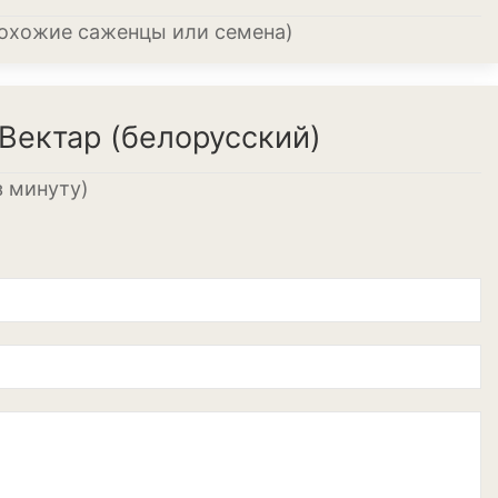
похожие саженцы или семена)
иеум
Вектар (белорусский)
з минуту)
еревья