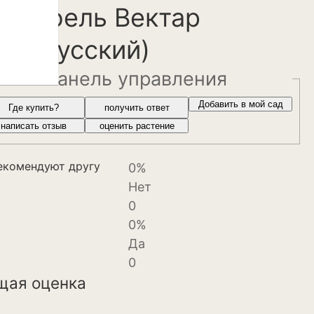
артофель Вектар
белорусский)
панель управления
веты и
Добавить в мой сад
Где купить?
получить ответ
написать отзыв
оценить растение
екомендуют другу
0%
Нет
0
0%
Да
0
щая оценка