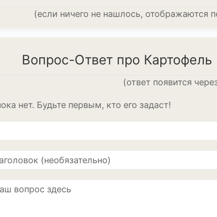
Диффенбахия
(если ничего не нашлось, отображаются 
Колеус
Кротон или код
Вопрос-Ответ про Картофель 
Орхидея
(ответ появится чере
Сингониум
ока нет. Будьте первым, кто его задаст!
Спатифиллум
Фикус
Кустарники и д
Бересклет
Буддлея
Бузина