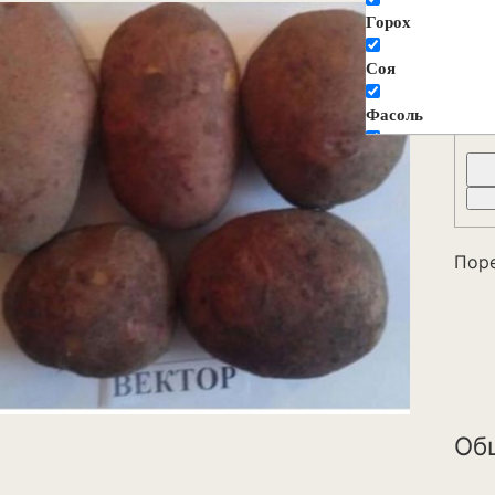
К
Горох
(
Соя
Фасоль
Декоративные ц
растения
Агератум
Пор
Аквилегия
Амарант
Анемона
Астильба
Об
Астра