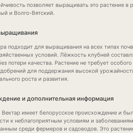
ойчивость позволяет выращивать это растение в 
Физалис
ый и Волго-Вятский.
Флокс
Форзиция
выращивания
Фуксия
ура подходит для выращивания на всех типах почв
зяйственных условий. Лёжкость клубней составля
Хоста
без потери качества. Растение не требует особого
Хризантема
удобрений для поддержания высокой урожайности
ального роста и развития.
Цинния
Эустома
дение и дополнительная информация
Эхинацея
 Вектар имеет белорусское происхождение и бы
Эшшольция
сти к неблагоприятным условиям и заболеваниям.
анным среди фермеров и садоводов. Это растение
Зерновые культ