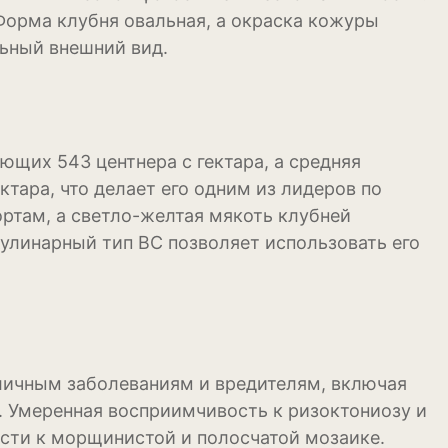
 Форма клубня овальная, а окраска кожуры
довая
льный внешний вид.
ум
ющих 543 центнера с гектара, а средняя
ктара, что делает его одним из лидеров по
ортам, а светло-желтая мякоть клубней
улинарный тип BC позволяет использовать его
личным заболеваниям и вредителям, включая
S. Умеренная восприимчивость к ризоктониозу и
сти к морщинистой и полосчатой мозаике.