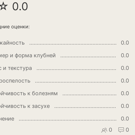
☆ 0.0
ние оценки:
жайность
0.0
мер и форма клубней
0.0
с и текстура
0.0
роспелость
0.0
апуста
ойчивость к болезням
0.0
ук
ойчивость к засухе
0.0
нение
0.0
0
0