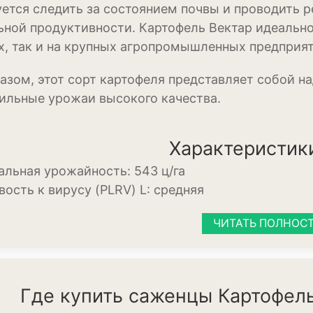
ется следить за состоянием почвы и проводить 
Кукуруза
ной продуктивности. Картофель Вектар идеально
х, так и на крупных агропромышленных предприят
Овёс
азом, этот сорт картофеля представляет собой на
Пшеница
ильные урожаи высокого качества.
Ячмень
Комнатные раст
Характеристик
льная урожайность:
543 ц/га
Аглаонема
вость к вирусу (PLRV) L:
средняя
Алоказия
ЧИТАТЬ ПОЛНОС
Антуриум
Бегония
Глоксиния
Где купить саженцы Картофель