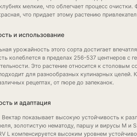
 клубнях мелкие, что облегчает процесс очистки.
Нивяник или са
красная, что придает этому растению привлекате
ромашка
Очиток или сед
сть и использование
Пеларгония
ная урожайность этого сорта достигает впечатля
Петуния
ть колеблется в пределах 256-537 центнеров с ге
тельности. Это растение относится к столовым с
Пионы
подходит для разнообразных кулинарных целей. К
Рододендрон
азличных рецептах, от пюре до запеканок.
Роза
ость и адаптация
Рудбекия
 Вектар показывает высокую устойчивость к раз
Тюльпан
феля, золотистую нематоду, паршу и вирусы M и 
Фиалка
RV L компенсируется высоким уровнем устойчиво