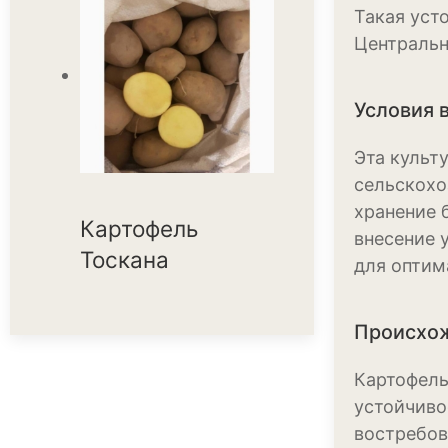
Такая уст
Центральн
Условия 
Эта культ
сельскохо
хранение 
Картофель
внесение 
Тоскана
для оптим
Происхож
Картофель
устойчиво
востребов