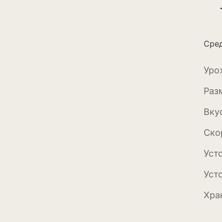
Бархатцы
Гейхера
Сред
Георгины
Герань
Уро
Гладиолус
Раз
Годеция
Вку
Гортензия
Ско
Декоративная к
Уст
Декоративный л
Уст
Дельфиниум
Хра
Ипомея