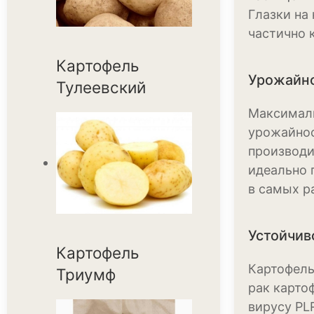
Глазки на
частично 
Картофель
Урожайно
Тулеевский
Максималь
урожайнос
производи
идеально 
в самых р
Устойчив
Картофель
Картофель
Триумф
рак карто
вирусу PL