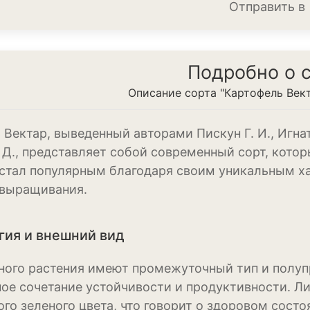
Отправить в
Ирис
Калатея
Подробно о 
Клематисы
Описание сорта "Картофель Вект
Крокус
Лапчатка
Вектар, выведенный авторами Пискун Г. И., Игнато
 Д., представляет собой современный сорт, котор
Лилейник
 стал популярным благодаря своим уникальным х
Лилии
выращивания.
Лобелия
ия и внешний вид
Магнолия
ного растения имеют промежуточный тип и полуп
Нарциссы
ое сочетание устойчивости и продуктивности. Ли
Настурция
го зеленого цвета, что говорит о здоровом сост