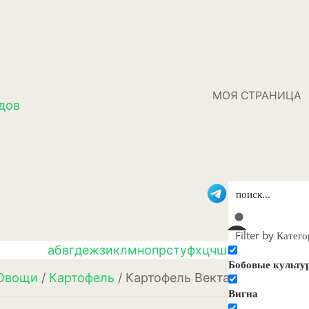
МОЯ СТРАНИЦА
дов
Filter by Катег
а
б
в
г
д
е
ж
з
и
к
л
м
н
о
п
р
с
т
у
ф
х
ц
ч
ш
щ
э
ю
я
Бобовые культу
Овощи
/
Картофель
/ Картофель Вектар (белорусс
Вигна