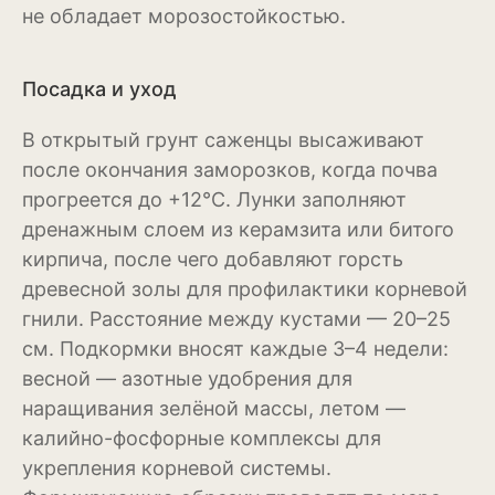
не обладает морозостойкостью.
Бересклет
Буддлея
Посадка и уход
Бузина
В открытый грунт саженцы высаживают
после окончания заморозков, когда почва
Вейгела
прогреется до +12°C. Лунки заполняют
Дёрен
дренажным слоем из керамзита или битого
кирпича, после чего добавляют горсть
Ель
древесной золы для профилактики корневой
Жимолость
гнили. Расстояние между кустами — 20–25
см. Подкормки вносят каждые 3–4 недели:
Ива
весной — азотные удобрения для
Кипарисовик
наращивания зелёной массы, летом —
калийно-фосфорные комплексы для
Клен
укрепления корневой системы.
Лиственница