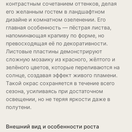
контрастным сочетанием оттенков, делая
его желанным гостем в ландшафтном
Магнолия
дизайне и комнатном озеленении. Его
Нарциссы
главная особенность — пёстрая листва,
напоминающая крапиву по форме, но
Настурция
превосходящая её по декоративности.
Нивяник или садовая
Листовые пластины демонстрируют
ромашка
сложную мозаику из красного, жёлтого и
Очиток или седум
зелёного цветов, которые переливаются на
солнце, создавая эффект живого пламени.
Пеларгония
Такой окрас сохраняется в течение всего
Петуния
сезона, усиливаясь при достаточном
освещении, но не теряя яркости даже в
Пионы
полутени.
Рододендрон
Внешний вид и особенности роста
Роза