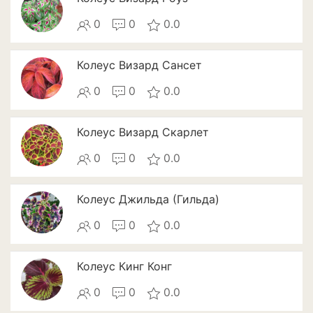
Кизил
0
0
0.0
Клубника
Колеус Визард Сансет
Клюква
0
0
0.0
Крыжовник
Лимоны
Колеус Визард Скарлет
Малина
0
0
0.0
Мандарины
Колеус Джильда (Гильда)
Миндаль
0
0
0.0
Облепиха
Колеус Кинг Конг
Персик
0
0
0.0
Слива