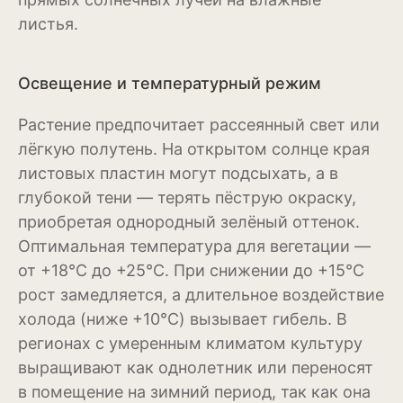
Антуриум
листья.
Бегония
Освещение и температурный режим
Глоксиния
Растение предпочитает рассеянный свет или
Диффенбахия
лёгкую полутень. На открытом солнце края
Колеус
листовых пластин могут подсыхать, а в
глубокой тени — терять пёструю окраску,
Кротон или кодиеум
приобретая однородный зелёный оттенок.
Орхидея
Оптимальная температура для вегетации —
от +18°C до +25°C. При снижении до +15°C
Сингониум
рост замедляется, а длительное воздействие
Спатифиллум
холода (ниже +10°C) вызывает гибель. В
регионах с умеренным климатом культуру
Фикус
выращивают как однолетник или переносят
Кустарники и деревья
в помещение на зимний период, так как она