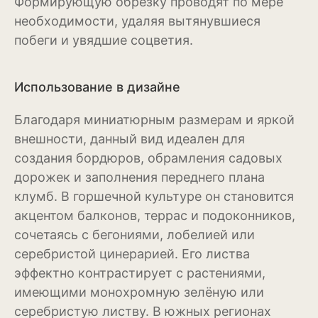
Формирующую обрезку проводят по мере
необходимости, удаляя вытянувшиеся
Можжевельник
побеги и увядшие соцветия.
Пихта
Использование в дизайне
Пузыреплодник
Благодаря миниатюрным размерам и яркой
Сирень
внешности, данный вид идеален для
Сосна
создания бордюров, обрамления садовых
дорожек и заполнения переднего плана
Спирея
клумб. В горшечной культуре он становится
Туя
акцентом балконов, террас и подоконников,
сочетаясь с бегониями, лобелией или
Тысячелистник
серебристой цинерарией. Его листва
Чубушник (жасмин)
эффектно контрастирует с растениями,
имеющими монохромную зелёную или
Овощи
серебристую листву. В южных регионах