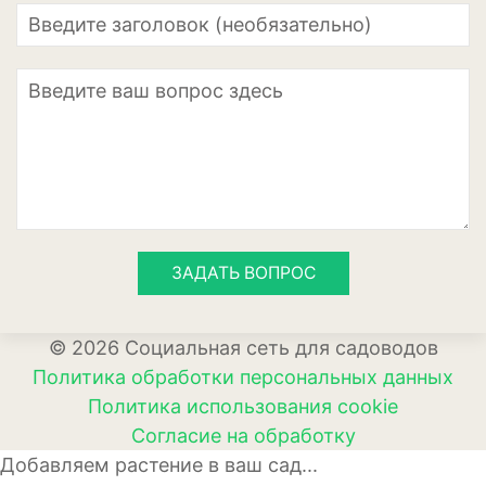
Лаванда
Мелисса
Мята
Петрушка
Розмарин
Рукола или индау
ЗАДАТЬ ВОПРОС
Тимьян или чабрец
Укроп
© 2026 Социальная сеть для садоводов
Политика обработки персональных данных
Шалфей или сальвия
Политика использования cookie
Щавель
Согласие на обработку
Добавляем растение в ваш сад...
Травы и злаки