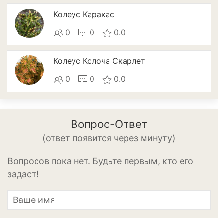
Колеус Каракас
Смородина
0
0
0.0
Фундук или лещина
Хурма
Колеус Колоча Скарлет
Черешня
0
0
0.0
Шелковица
Яблоня
Вопрос-Ответ
Пряные и лекарственные
(ответ появится через минуту)
растения
Вопросов пока нет. Будьте первым, кто его
Базилик
задаст!
Душица
Кинза или кориандр