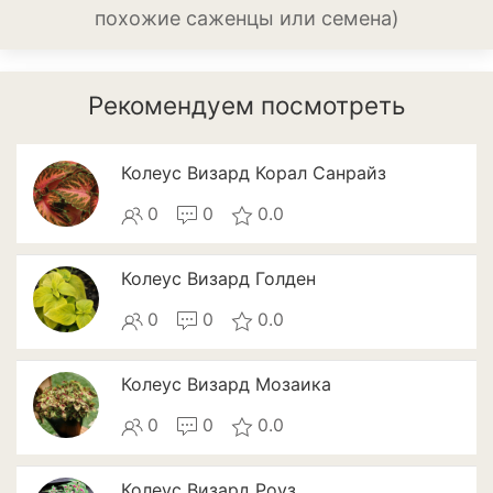
Апельсины
похожие саженцы или семена)
Барбарис
Вишня
Рекомендуем посмотреть
Гранат
Колеус Визард Корал Санрайз
Грецкий орех
0
0
0.0
Груша
Колеус Визард Голден
Ежевика
0
0
0.0
Земклуника
Земляника
Колеус Визард Мозаика
Инжир
0
0
0.0
Калина
Колеус Визард Роуз