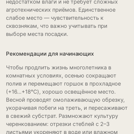
недостатком влаги и не требует сложных
Патиссоны
агротехнических приёмов. Единственное
слабое место — чувствительность к
Пекинская и китайская
капуста
сквознякам, что важно учитывать при
выборе места посадки.
Перец
Подсолнечник
Рекомендации для начинающих
Редис
Чтобы продлить жизнь многолетника в
комнатных условиях, осенью сокращают
Редька
полив и перемещают горшок в прохладное
Репа
(+16…+18°C), хорошо освещённое место.
Весной проводят омолаживающую обрезку,
Салат
укорачивая побеги на треть, и пересаживают
Свекла
в свежий субстрат. Размножают культуру
черенкованием: отрезки стеблей с 2–3
Сельдерей
листьями укореняют в воде или влажном