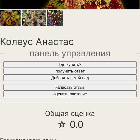
Анемона
Астильба
Астра
Колеус Анастас
Бархатцы
панель управления
Гейхера
Где купить?
Георгины
получить ответ
Добавить в мой сад
Герань
написать отзыв
оценить растение
Гладиолус
Годеция
Общая оценка
☆ 0.0
Гортензия
Декоративная капуста
Порекомендуют другу