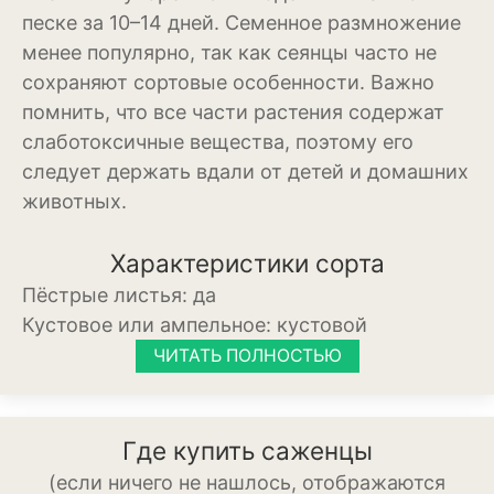
Томат
песке за 10–14 дней. Семенное размножение
менее популярно, так как сеянцы часто не
Тыква
сохраняют сортовые особенности. Важно
Цветная капуста
помнить, что все части растения содержат
слаботоксичные вещества, поэтому его
Чеснок
следует держать вдали от детей и домашних
животных.
Шпинат
Плодовые деревья и
Характеристики сорта
кустарники
Пёстрые листья:
да
Абрикосы
Кустовое или ампельное:
кустовой
ЧИТАТЬ ПОЛНОСТЬЮ
Айва
Актинидия
Где купить саженцы
Алыча
(если ничего не нашлось, отображаются