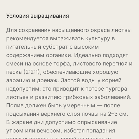
Эхинацея
Условия выращивания
Эшшольция
Для сохранения насыщенного окраса листвы
рекомендуется высаживать культуру в
Зерновые культуры
питательный субстрат с высоким
Кукуруза
содержанием органики. Идеально подходят
смеси на основе торфа, листового перегноя и
Овёс
песка (2:2:1), обеспечивающие хорошую
Пшеница
аэрацию и дренаж. Застой воды у корней
недопустим: это приводит к потере тургора
Ячмень
листьев и развитию грибковых заболеваний.
Комнатные растения
Полив должен быть умеренным — после
подсыхания верхнего слоя почвы на 2–3 см.
Аглаонема
В жаркие дни допустимо опрыскивание
утром или вечером, избегая попадания
Алоказия
прямых солнечных лучей на влажные