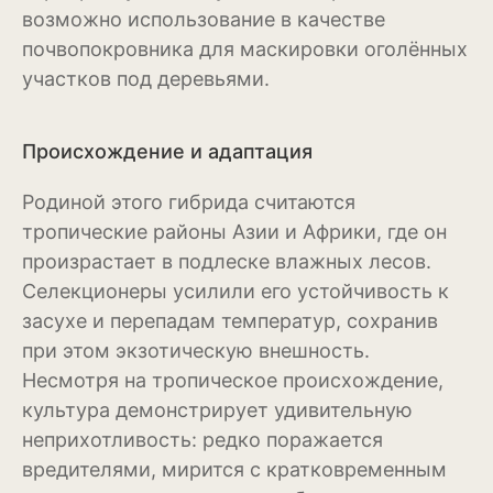
Баклажан
возможно использование в качестве
почвопокровника для маскировки оголённых
Брокколи
участков под деревьями.
Брюссельская капуста
Происхождение и адаптация
Кабачки
Капуста
Родиной этого гибрида считаются
тропические районы Азии и Африки, где он
Капуста кольраби
произрастает в подлеске влажных лесов.
Селекционеры усилили его устойчивость к
Картофель
засухе и перепадам температур, сохранив
Листовая капуста
при этом экзотическую внешность.
Несмотря на тропическое происхождение,
Лук
культура демонстрирует удивительную
Морковь
неприхотливость: редко поражается
вредителями, мирится с кратковременным
Огурцы