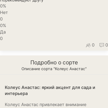
0%
Декоративный лук
Нет
Дельфиниум
0
0%
Ипомея
Да
Ирис
0
0
0
Калатея
Клематисы
Подробно о сорте
Крокус
Описание сорта "Колеус Анастас"
Лапчатка
Колеус Анастас: яркий акцент для сада и
Лилейник
интерьера
Лилии
Колеус Анастас привлекает внимание
Лобелия