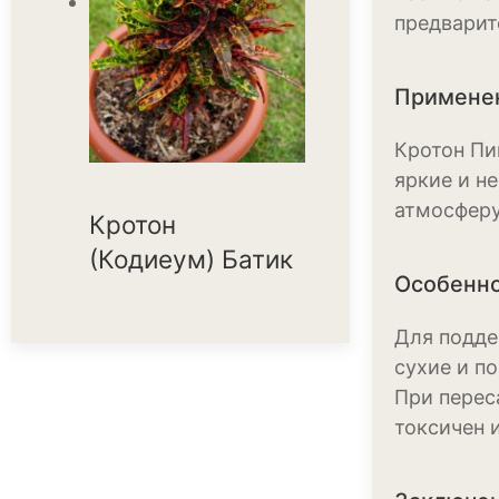
предварит
Применен
Кротон Пи
яркие и н
атмосферу
Кротон
(Кодиеум) Батик
Особенно
Для подде
сухие и п
При перес
токсичен 