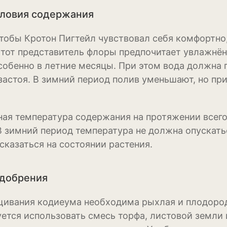
словия содержания
Нивяник или са
ромашка
чтобы Кротон Пигтейл чувствовал себя комфортн
Очиток или сед
Этот представитель флоры предпочитает увлажнён
собенно в летние месяцы. При этом вода должна
Пеларгония
застоя. В зимний период полив уменьшают, но пр
Петуния
.
Пионы
ая температура содержания на протяжении всего 
В зимний период температура не должна опускатьс
Рододендрон
сказаться на состоянии растения.
Роза
Рудбекия
удобрения
Тюльпан
ивания кодиеума необходима рыхлая и плодород
ется использовать смесь торфа, листовой земли 
Фиалка