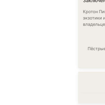
Заключе
Кротон Пи
экзотики 
владельце
Пёстрые