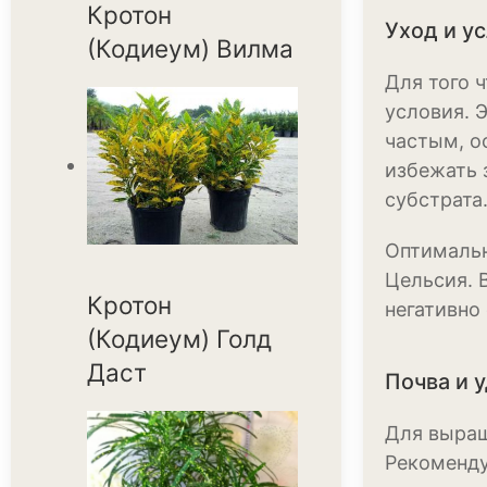
Кротон
Уход и у
(Кодиеум) Вилма
Для того 
условия. 
частым, о
избежать 
субстрата
Оптимальн
Цельсия. 
Кротон
негативно 
(Кодиеум) Голд
Даст
Почва и 
Для выращ
Рекоменду