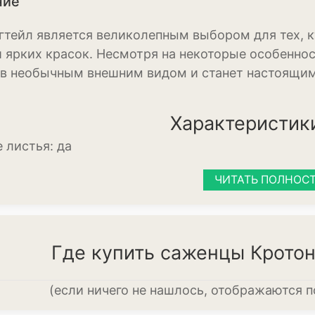
ние
Диффенбахия
гтейл является великолепным выбором для тех, к
Колеус
и ярких красок. Несмотря на некоторые особеннос
Кротон или код
в необычным внешним видом и станет настоящи
Орхидея
Характеристик
Сингониум
 листья:
да
Спатифиллум
ЧИТАТЬ ПОЛНОС
Фикус
Кустарники и д
Бересклет
Где купить саженцы Кротон
Буддлея
(если ничего не нашлось, отображаются 
Бузина