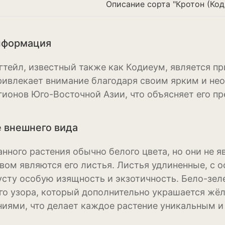
Описание сорта "Кротон (Код
Ирис
Калатея
нформация
Клематисы
гтейл, известный также как Кодиеум, является 
Крокус
ривлекает внимание благодаря своим ярким и не
гионов Юго-Восточной Азии, что объясняет его пр
Лапчатка
Лилейник
 внешнего вида
Лилии
анного растения обычно белого цвета, но они не
Лобелия
вом являются его листья. Листья удлиненные, с
усту особую изящность и экзотичность. Бело-зел
Магнолия
о узора, который дополнительно украшается ж
Нарциссы
ниями, что делает каждое растение уникальным 
Настурция