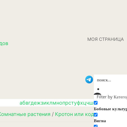
МОЯ СТРАНИЦА
дов
Filter by Катег
а
б
в
г
д
е
ж
з
и
к
л
м
н
о
п
р
с
т
у
ф
х
ц
ч
ш
щ
э
ю
я
Бобовые культу
Комнатные растения
/
Кротон или кодиеум
/ Крото
Вигна