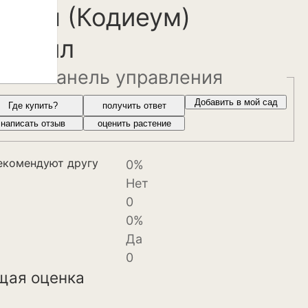
ротон (Кодиеум)
игтейл
панель управления
веты и
Добавить в мой сад
Где купить?
получить ответ
написать отзыв
оценить растение
екомендуют другу
0%
Нет
0
0%
Да
0
щая оценка