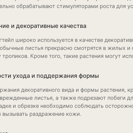
ельно обрабатывают стимуляторами роста для ус
Кукуруза
Овёс
ие и декоративные качества
Пшеница
гтейл широко используется в качестве декоративн
еобычные листья прекрасно смотрятся в жилых и
Ячмень
 тропиков. Кроме того, такие растения могут исп
Комнатные раст
Аглаонема
сти ухода и поддержания формы
Алоказия
ржания декоративного вида и формы растения, кр
оврежденные листья, а также подрезают побеги д
Антуриум
адке и обрезке необходимо соблюдать осторожно
Бегония
и вызывать раздражение кожи.
Глоксиния