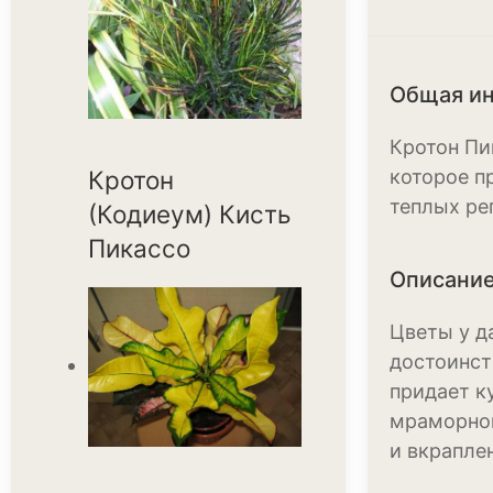
Общая и
Кротон Пи
Кротон
которое п
теплых ре
(Кодиеум) Кисть
Пикассо
Описание
Цветы у д
достоинст
придает к
мраморног
и вкрапле