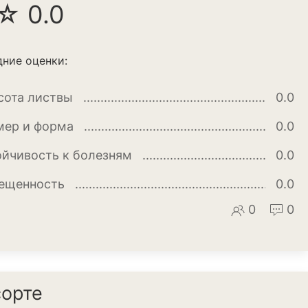
☆ 0.0
ние оценки:
сота листвы
0.0
мер и форма
0.0
ойчивость к болезням
0.0
ещенность
0.0
апуста
0
0
ук
сорте