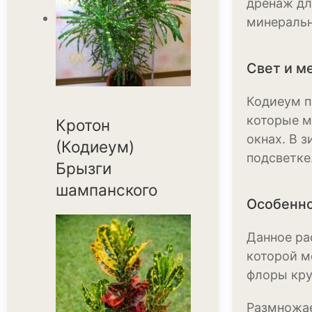
дренаж дл
минеральн
Свет и м
Кодиеум п
которые м
Кротон
окнах. В 
(Кодиеум)
подсветке
Брызги
шампанского
Особенно
Данное ра
которой м
флоры кру
Размножае