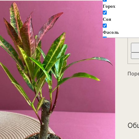
К
Горох
П
Соя
Фасоль
Декоративные ц
растения
Агератум
Пор
Аквилегия
Амарант
Анемона
Астильба
Об
Астра