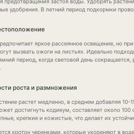
я предотвращения застоя воды. Удобрять растен
Физалис
ые удобрения. В летний период подкормки провод
Флокс
естоположение
Форзиция
редпочитает яркое рассеянное освещение, но при
Фуксия
огут вызвать ожоги на листьях. Идеально подход
Хоста
зимний период, когда световой день сокращается,
.
Хризантема
Цинния
сти роста и размножения
Эустома
стение растет медленно, в среднем добавляя 10-1
Эхинацея
ожет достигнуть кодиеум, составляет около 100 
пные, крепкие и кожистые, что делает их устой
Эшшольция
тся кротон черенками, которые укореняют в воде
Зерновые культ