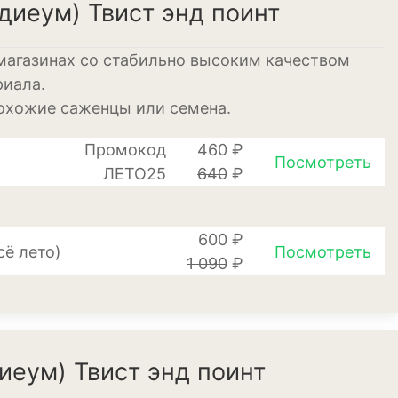
диеум) Твист энд поинт
магазинах со стабильно высоким качеством
иеум
риала.
похожие саженцы или семена.
Промокод
460 ₽
Посмотреть
ЛЕТО25
640
₽
600 ₽
то)
Посмотреть
1 090
₽
еревья
иеум) Твист энд поинт