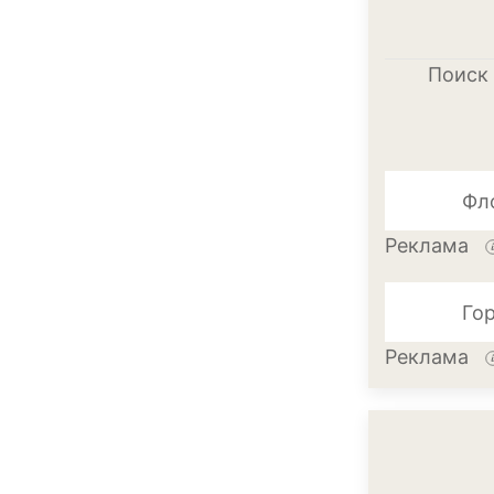
Поиск 
Фл
Реклама
Гортенз
Реклама