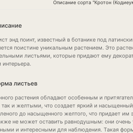
Описание сорта "Кротон (Кодиеум
Ирис
Калатея
писание
Клематисы
ст энд поинт, известный в ботанике под латински
Крокус
вляется поистине уникальным растением. Это раст
ельными листьями, которые придают ему декора
Лапчатка
 интерьера.
Лилейник
Лилии
орма листьев
Лобелия
нного растения обладают особенным и притягател
 так и желтыми, что создает яркий и насыщенный
Магнолия
еленого до насыщенного желтого, что придает им
Нарциссы
акже не может оставить равнодушным: они очень 
ными и интересными для наблюдения. Такая форм
Настурция