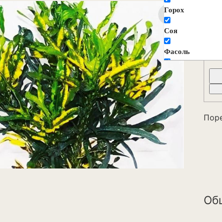
К
Горох
э
Соя
Фасоль
Декоративные ц
растения
Агератум
Пор
Аквилегия
Амарант
Анемона
Астильба
Об
Астра