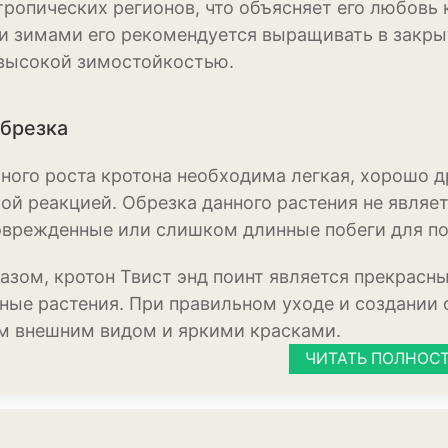
тропических регионов, что объясняет его любовь 
 зимами его рекомендуется выращивать в закрыт
Кукуруза
высокой зимостойкостью.
Овёс
Пшеница
обрезка
Ячмень
ного роста кротона необходима легкая, хорошо д
ой реакцией. Обрезка данного растения не являе
Комнатные раст
оврежденные или слишком длинные побеги для по
Аглаонема
азом, кротон Твист энд поинт является прекрасны
Алоказия
ные растения. При правильном уходе и создании 
Антуриум
 внешним видом и яркими красками.
ЧИТАТЬ ПОЛНОС
Бегония
Глоксиния