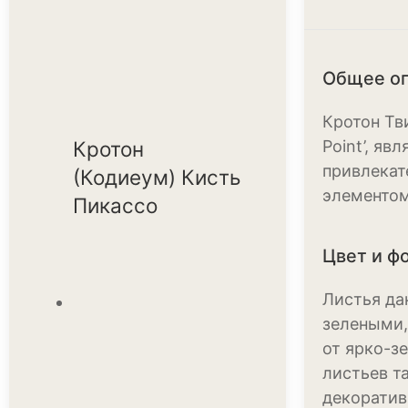
Общее о
Кротон Тви
Кротон
Point’, я
привлекат
(Кодиеум) Кисть
элементом
Пикассо
Цвет и ф
Листья да
зелеными,
от ярко-з
листьев т
декоратив