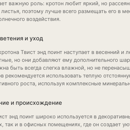
ает важную роль: кротон любит яркий, но рассея
Физалис
 листья, поэтому лучше всего размещать его в ме
Флокс
олнечного воздействия.
Форзиция
ветения и уход
Фуксия
кротона Твист энд поинт наступает в весенний и 
Хоста
ные, но они добавляют ему дополнительного шар
Хризантема
жна быть всегда слегка влажной, но не перенас
ов рекомендуется использовать теплую отстоянну
Цинния
тивного роста, используя комплексные минераль
Эустома
ние и происхождение
Эхинацея
Эшшольция
ист энд поинт широко используется в декоративн
х, так и в офисных помещениях, где он создает у
Зерновые культ