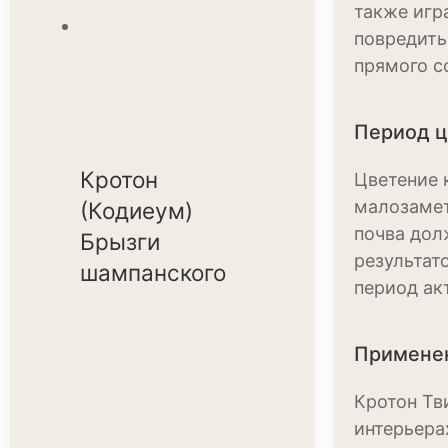
также игр
повредить
прямого с
Период ц
Кротон
Цветение 
малозамет
(Кодиеум)
почва дол
Брызги
результат
шампанского
период ак
Примене
Кротон Тв
интерьера