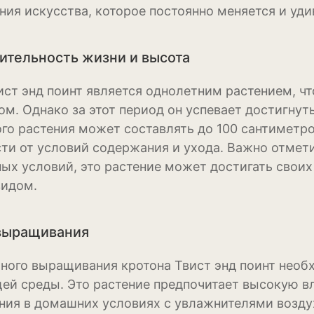
ния искусства, которое постоянно меняется и уд
Нивяник или са
ромашка
тельность жизни и высота
Очиток или сед
ист энд поинт является однолетним растением, чт
Пеларгония
ом. Однако за этот период он успевает достигну
Петуния
ого растения может составлять до 100 сантиметро
ти от условий содержания и ухода. Важно отмети
Пионы
ых условий, это растение может достигать свои
Рододендрон
идом.
Роза
выращивания
Рудбекия
ного выращивания кротона Твист энд поинт необ
Тюльпан
й среды. Это растение предпочитает высокую вл
Фиалка
ия в домашних условиях с увлажнителями возду