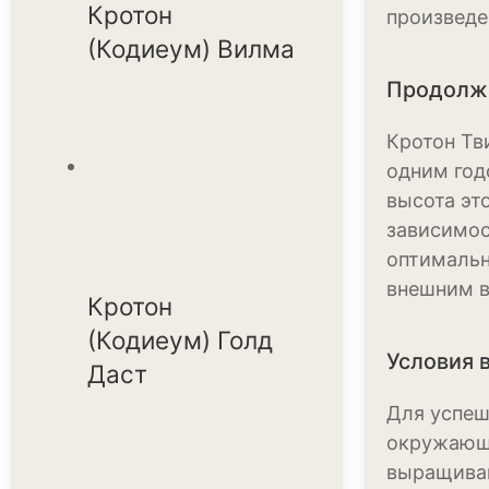
Кротон
произведе
(Кодиеум) Вилма
Продолжи
Кротон Тв
одним год
высота эт
зависимос
оптимальн
внешним в
Кротон
(Кодиеум) Голд
Условия 
Даст
Для успеш
окружающе
выращиван