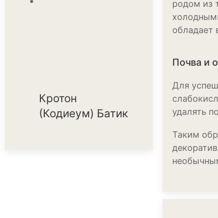
родом из 
холодными
обладает 
Почва и 
Для успеш
Кротон
слабокисл
(Кодиеум) Батик
удалять п
Таким обр
декоратив
необычным