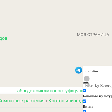
МОЯ СТРАНИЦА
дов
Filter by Катег
а
б
в
г
д
е
ж
з
и
к
л
м
н
о
п
р
с
т
у
ф
х
ц
ч
ш
щ
э
ю
я
Бобовые культу
Комнатные растения
/
Кротон или кодиеум
/ Крото
Вигна