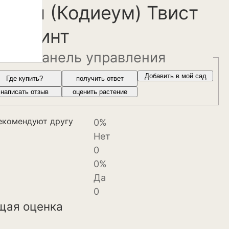
ротон (Кодиеум) Твист
нд поинт
панель управления
веты и
Добавить в мой сад
Где купить?
получить ответ
написать отзыв
оценить растение
екомендуют другу
0%
Нет
0
0%
Да
0
щая оценка