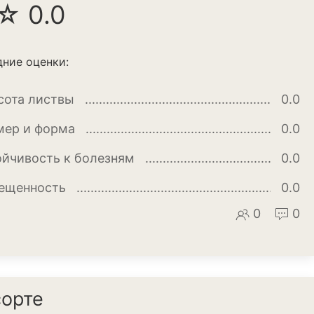
☆ 0.0
ние оценки:
сота листвы
0.0
мер и форма
0.0
ойчивость к болезням
0.0
ещенность
0.0
апуста
0
0
ук
сорте