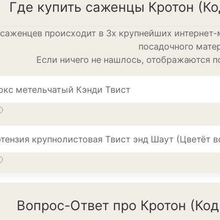
Диффенбахия
Где купить саженцы Кротон (Ко
Колеус
саженцев происходит в 3х крупнейших интернет-
Кротон или код
посадочного мате
Если ничего не нашлось, отображаются 
Орхидея
Сингониум
окс метельчатый Кэнди Твист
Спатифиллум
Фикус
ия крупнолистовая Твист энд Шаут (Цветёт всё ле
Кустарники и д
Бересклет
Буддлея
Вопрос-Ответ про Кротон (Код
Бузина