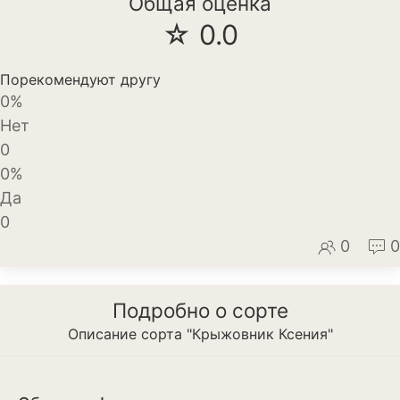
Общая оценка
Декоративный лук
☆ 0.0
Дельфиниум
Порекомендуют другу
Ипомея
0%
Нет
Ирис
0
0%
Калатея
Да
Клематисы
0
0
0
Крокус
Лапчатка
Подробно о сорте
Лилейник
Описание сорта "Крыжовник Ксения"
Лилии
Лобелия