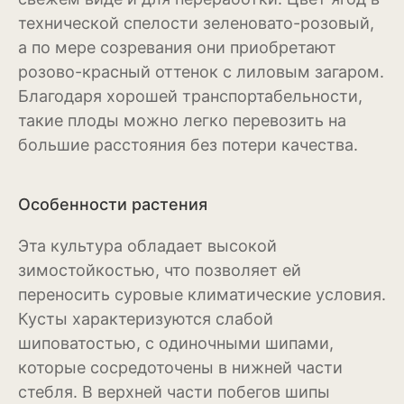
технической спелости зеленовато-розовый,
Эхинацея
а по мере созревания они приобретают
розово-красный оттенок с лиловым загаром.
Эшшольция
Благодаря хорошей транспортабельности,
Зерновые культуры
такие плоды можно легко перевозить на
большие расстояния без потери качества.
Кукуруза
Овёс
Особенности растения
Пшеница
Эта культура обладает высокой
Ячмень
зимостойкостью, что позволяет ей
переносить суровые климатические условия.
Комнатные растения
Кусты характеризуются слабой
Аглаонема
шиповатостью, с одиночными шипами,
которые сосредоточены в нижней части
Алоказия
стебля. В верхней части побегов шипы