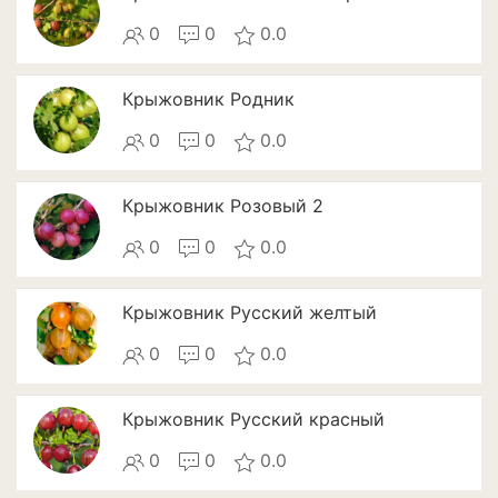
Патиссоны
0
0
0.0
Пекинская и китайская
капуста
Крыжовник Родник
Перец
0
0
0.0
Подсолнечник
Крыжовник Розовый 2
Редис
0
0
0.0
Редька
Крыжовник Русский желтый
Репа
0
0
0.0
Салат
Крыжовник Русский красный
Свекла
0
0
0.0
Сельдерей