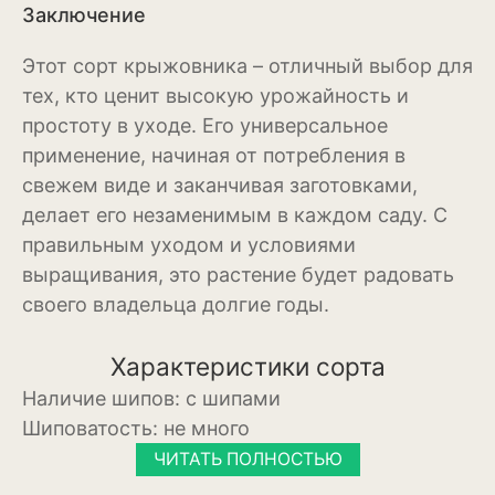
Заключение
Бересклет
Этот сорт крыжовника – отличный выбор для
Буддлея
тех, кто ценит высокую урожайность и
Бузина
простоту в уходе. Его универсальное
применение, начиная от потребления в
Вейгела
свежем виде и заканчивая заготовками,
делает его незаменимым в каждом саду. С
Дёрен
правильным уходом и условиями
Ель
выращивания, это растение будет радовать
своего владельца долгие годы.
Жимолость
Ива
Характеристики сорта
Наличие шипов:
с шипами
Кипарисовик
Шиповатость:
не много
Клен
ЧИТАТЬ ПОЛНОСТЬЮ
Лиственница