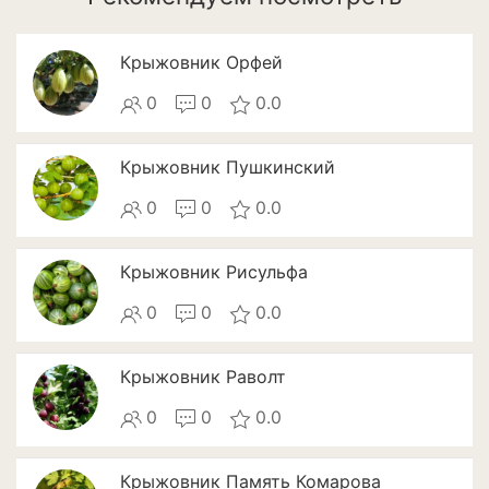
Баклажан
Брокколи
Крыжовник Орфей
0
0
0.0
Брюссельская капуста
Кабачки
Крыжовник Пушкинский
Капуста
0
0
0.0
Капуста кольраби
Крыжовник Рисульфа
Картофель
0
0
0.0
Листовая капуста
Крыжовник Раволт
Лук
0
0
0.0
Морковь
Огурцы
Крыжовник Память Комарова