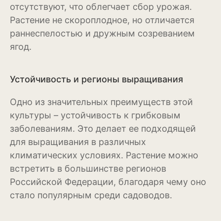
отсутствуют, что облегчает сбор урожая.
Антуриум
Растение не скороплодное, но отличается
Бегония
раннеспелостью и дружным созреванием
ягод.
Глоксиния
Диффенбахия
Устойчивость и регионы выращивания
Колеус
Одно из значительных преимуществ этой
Кротон или кодиеум
культуры – устойчивость к грибковым
заболеваниям. Это делает ее подходящей
Орхидея
для выращивания в различных
Сингониум
климатических условиях. Растение можно
встретить в большинстве регионов
Спатифиллум
Российской Федерации, благодаря чему оно
Фикус
стало популярным среди садоводов.
Кустарники и деревья