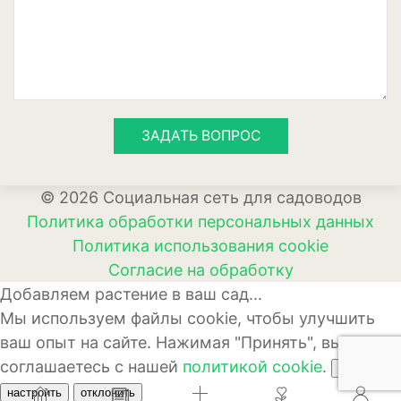
Апельсины
Барбарис
Вишня
Гранат
ЗАДАТЬ ВОПРОС
Грецкий орех
Груша
© 2026 Социальная сеть для садоводов
Политика обработки персональных данных
Ежевика
Политика использования cookie
Земклуника
Согласие на обработку
Добавляем растение в ваш сад...
Земляника
Мы используем файлы cookie, чтобы улучшить
Инжир
ваш опыт на сайте. Нажимая "Принять", вы
соглашаетесь с нашей
политикой cookie
.
принять
Калина
настроить
отклонить