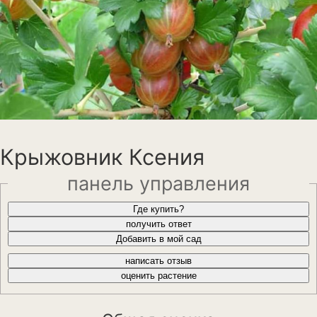
Анемона
Астильба
Астра
Бархатцы
Гейхера
Крыжовник Ксения
Георгины
панель управления
Герань
Где купить?
Гладиолус
получить ответ
Добавить в мой сад
Годеция
написать отзыв
Гортензия
оценить растение
Декоративная капуста