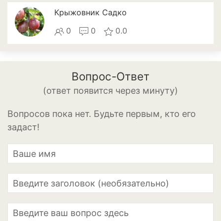
Томат
Крыжовник Садко
Тыква
0
0
0.0
Цветная капуста
Чеснок
Вопрос-Ответ
Шпинат
(ответ появится через минуту)
Плодовые деревья и
Вопросов пока нет. Будьте первым, кто его
кустарники
задаст!
Абрикосы
Айва
Актинидия
Алыча