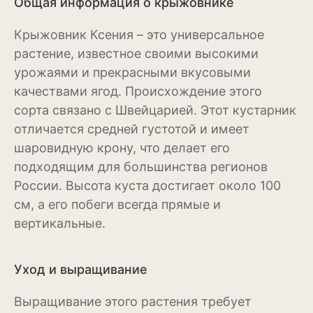
Общая информация о крыжовнике
Магнолия
Крыжовник Ксения – это универсальное
растение, известное своими высокими
Нарциссы
урожаями и прекрасными вкусовыми
Настурция
качествами ягод. Происхождение этого
сорта связано с Швейцарией. Этот кустарник
Нивяник или садовая
ромашка
отличается средней густотой и имеет
шаровидную крону, что делает его
Очиток или седум
подходящим для большинства регионов
России. Высота куста достигает около 100
Пеларгония
см, а его побеги всегда прямые и
Петуния
вертикальные.
Пионы
Уход и выращивание
Рододендрон
Выращивание этого растения требует
Роза