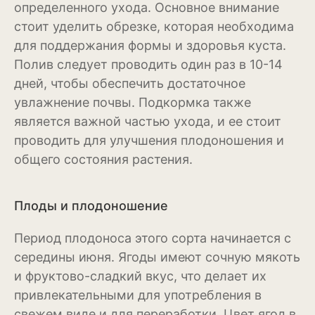
определенного ухода. Основное внимание
Рудбекия
стоит уделить обрезке, которая необходима
для поддержания формы и здоровья куста.
Тюльпан
Полив следует проводить один раз в 10-14
Фиалка
дней, чтобы обеспечить достаточное
увлажнение почвы. Подкормка также
Физалис
является важной частью ухода, и ее стоит
Флокс
проводить для улучшения плодоношения и
общего состояния растения.
Форзиция
Фуксия
Плоды и плодоношение
Хоста
Период плодоноса этого сорта начинается с
Хризантема
середины июня. Ягоды имеют сочную мякоть
и фруктово-сладкий вкус, что делает их
Цинния
привлекательными для употребления в
свежем виде и для переработки. Цвет ягод в
Эустома