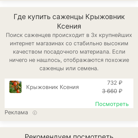
Можжевельник
Где купить саженцы Крыжовник
Ксения
Пихта
Поиск саженцев происходит в 3х крупнейших
Пузыреплодник
интернет магазинах со стабильно высоким
качеством посадочного материала. Если
Сирень
ничего не нашлось, отображаются похожие
Сосна
саженцы или семена.
Спирея
732 ₽
Крыжовник Ксения
Туя
3 660
₽
Тысячелистник
Посмотреть
Реклама
Чубушник (жасмин)
Овощи
Рекомендуем посмотреть