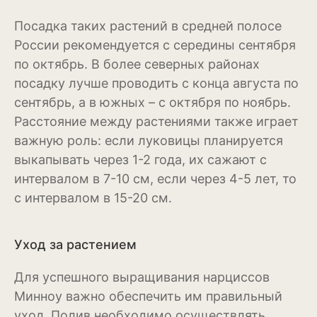
Посадка таких растений в средней полосе
Эхинацея
России рекомендуется с середины сентября
Эшшольция
по октябрь. В более северных районах
посадку лучше проводить с конца августа по
Зерновые культуры
сентябрь, а в южных – с октября по ноябрь.
Кукуруза
Расстояние между растениями также играет
важную роль: если луковицы планируется
Овёс
выкапывать через 1-2 года, их сажают с
интервалом в 7-10 см, если через 4-5 лет, то
Пшеница
с интервалом в 15-20 см.
Ячмень
Комнатные растения
Уход за растением
Аглаонема
Для успешного выращивания нарциссов
Минноу важно обеспечить им правильный
Алоказия
уход. Полив необходимо осуществлять