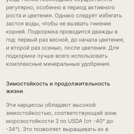
Антуриум
регулярно, особенно в период активного
роста и цветения. Однако следует избегать
Бегония
застоя воды, чтобы не вызвать гниение
Глоксиния
корней. Подкормка проводится дважды в
год: первый раз весной, до начала цветения,
Диффенбахия
и второй раз осенью, после цветения. Для
Колеус
подкормки лучше всего использовать
комплексные минеральные удобрения.
Кротон или кодиеум
Орхидея
Зимостойкость и продолжительность
жизни
Сингониум
Эти нарциссы обладают высокой
Спатифиллум
зимостойкостью, соответствующей зоне
Фикус
морозостойкости 3 по USDA (от -40° до
-34°). Это позволяет выращивать их в
Кустарники и деревья