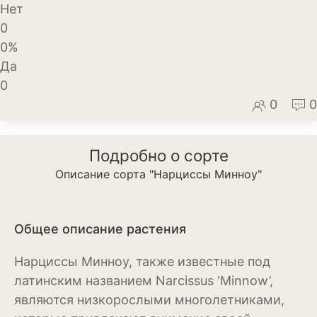
Нет
Декоративный лук
0
0%
Дельфиниум
Да
Ипомея
0
0
0
Ирис
Калатея
Подробно о сорте
Клематисы
Описание сорта "Нарциссы Минноу"
Крокус
Лапчатка
Общее описание растения
Лилейник
Нарциссы Минноу, также известные под
латинским названием Narcissus ‘Minnow’,
Лилии
являются низкорослыми многолетниками,
Лобелия