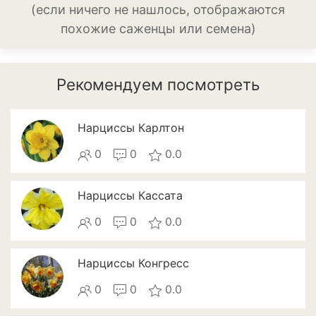
(если ничего не нашлось, отображаются
Патиссоны
похожие саженцы или семена)
Пекинская и китайская
капуста
Рекомендуем посмотреть
Перец
Подсолнечник
Нарциссы Карлтон
Редис
0
0
0.0
Редька
Нарциссы Кассата
Репа
0
0
0.0
Салат
Нарциссы Конгресс
Свекла
0
0
0.0
Сельдерей