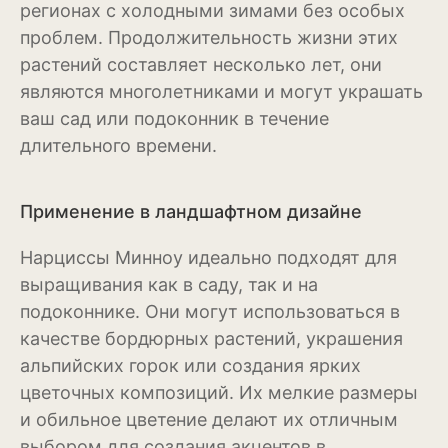
регионах с холодными зимами без особых
Бересклет
проблем. Продолжительность жизни этих
растений составляет несколько лет, они
Буддлея
являются многолетниками и могут украшать
Бузина
ваш сад или подоконник в течение
длительного времени.
Вейгела
Дёрен
Применение в ландшафтном дизайне
Ель
Нарциссы Минноу идеально подходят для
Жимолость
выращивания как в саду, так и на
подоконнике. Они могут использоваться в
Ива
качестве бордюрных растений, украшения
Кипарисовик
альпийских горок или создания ярких
цветочных композиций. Их мелкие размеры
Клен
и обильное цветение делают их отличным
выбором для создания акцентов в
Лиственница