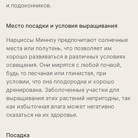
и подоконников.
Рудбекия
Тюльпан
Место посадки и условия выращивания
Фиалка
Нарциссы Минноу предпочитают солнечные
Физалис
места или полутень, что позволяет им
хорошо развиваться в различных условиях
Флокс
освещения. Они мирятся с любой почвой,
будь то песчаная или глинистая, при
Форзиция
условии, что она плодородна и хорошо
Фуксия
дренирована. Заболоченные участки для
выращивания этих растений непригодны, так
Хоста
как избыточная влага может негативно
Хризантема
сказаться на их здоровье.
Цинния
Посадка
Эустома