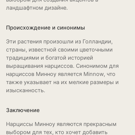
ландшафтном дизайне.
Можжевельник
Пихта
Происхождение и синонимы
Пузыреплодник
Эти растения произошли из Голландии,
страны, известной своими цветочными
Сирень
традициями и богатой историей
Сосна
выращивания нарциссов. Синонимом для
нарциссов Минноу является Minnow, что
Спирея
также указывает на их мелкие размеры и
Туя
изысканность.
Тысячелистник
Заключение
Чубушник (жасмин)
Нарциссы Минноу являются прекрасным
Овощи
выбором для тех, кто хочет добавить