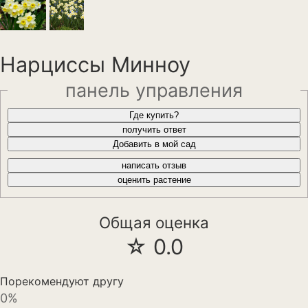
Анемона
Астильба
Нарциссы Минноу
Астра
панель управления
Бархатцы
Где купить?
Гейхера
получить ответ
Добавить в мой сад
Георгины
написать отзыв
оценить растение
Герань
Гладиолус
Общая оценка
Годеция
☆ 0.0
Гортензия
Порекомендуют другу
0%
Декоративная капуста