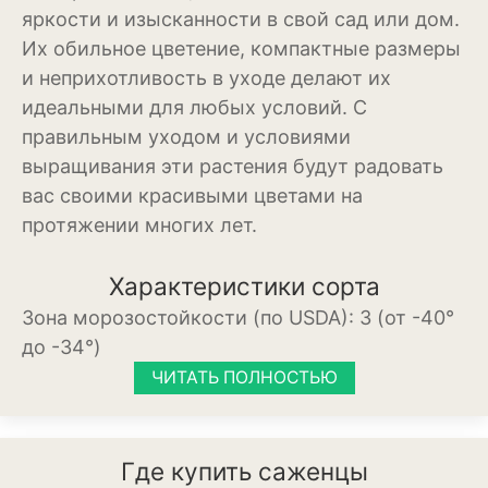
Баклажан
яркости и изысканности в свой сад или дом.
Их обильное цветение, компактные размеры
Брокколи
и неприхотливость в уходе делают их
идеальными для любых условий. С
Брюссельская капуста
правильным уходом и условиями
Кабачки
выращивания эти растения будут радовать
вас своими красивыми цветами на
Капуста
протяжении многих лет.
Капуста кольраби
Характеристики сорта
Картофель
Зона морозостойкости (по USDA):
3 (от -40°
Листовая капуста
до -34°)
ЧИТАТЬ ПОЛНОСТЬЮ
Лук
Морковь
Где купить саженцы
Огурцы