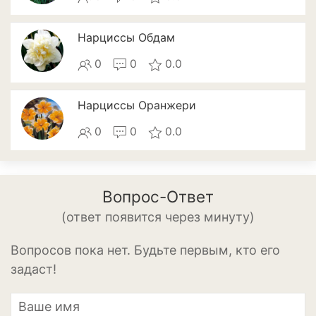
Апельсины
Барбарис
Нарциссы Обдам
Вишня
0
0
0.0
Гранат
Нарциссы Оранжери
Грецкий орех
0
0
0.0
Груша
Ежевика
Вопрос-Ответ
Земклуника
(ответ появится через минуту)
Земляника
Вопросов пока нет. Будьте первым, кто его
Инжир
задаст!
Калина