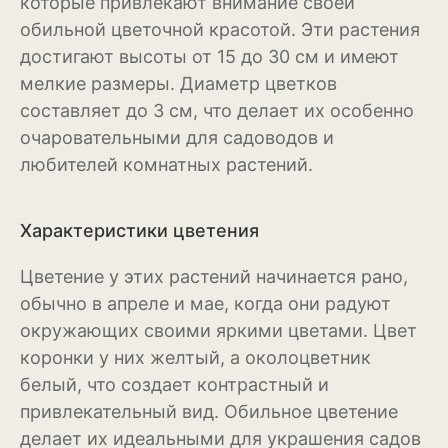
которые привлекают внимание своей
обильной цветочной красотой. Эти растения
Магнолия
достигают высоты от 15 до 30 см и имеют
мелкие размеры. Диаметр цветков
Нарциссы
составляет до 3 см, что делает их особенно
Настурция
очаровательными для садоводов и
любителей комнатных растений.
Нивяник или садовая
ромашка
Очиток или седум
Характеристики цветения
Пеларгония
Цветение у этих растений начинается рано,
обычно в апреле и мае, когда они радуют
Петуния
окружающих своими яркими цветами. Цвет
Пионы
коронки у них желтый, а околоцветник
белый, что создает контрастный и
Рододендрон
привлекательный вид. Обильное цветение
Роза
делает их идеальными для украшения садов