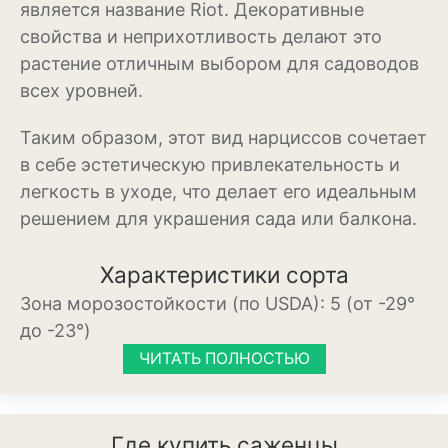
является название Riot. Декоративные
свойства и неприхотливость делают это
Можжевельник
растение отличным выбором для садоводов
Пихта
всех уровней.
Пузыреплодник
Таким образом, этот вид нарциссов сочетает
в себе эстетическую привлекательность и
Сирень
легкость в уходе, что делает его идеальным
Сосна
решением для украшения сада или балкона.
Спирея
Характеристики сорта
Туя
Зона морозостойкости (по USDA):
5 (от -29°
до -23°)
Тысячелистник
ЧИТАТЬ ПОЛНОСТЬЮ
Чубушник (жасмин)
Овощи
Где купить саженцы