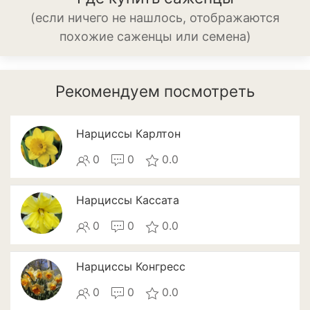
Баклажан
(если ничего не нашлось, отображаются
похожие саженцы или семена)
Брокколи
Брюссельская капуста
Рекомендуем посмотреть
Кабачки
Капуста
Нарциссы Карлтон
Капуста кольраби
0
0
0.0
Картофель
Нарциссы Кассата
Листовая капуста
0
0
0.0
Лук
Нарциссы Конгресс
Морковь
0
0
0.0
Огурцы