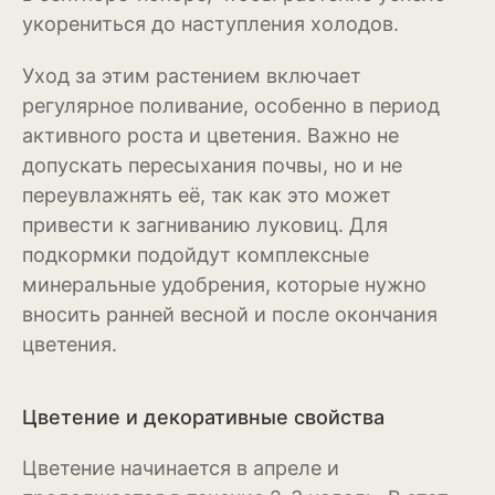
укорениться до наступления холодов.
Эхинацея
Уход за этим растением включает
Эшшольция
регулярное поливание, особенно в период
активного роста и цветения. Важно не
Зерновые культуры
допускать пересыхания почвы, но и не
Кукуруза
переувлажнять её, так как это может
привести к загниванию луковиц. Для
Овёс
подкормки подойдут комплексные
Пшеница
минеральные удобрения, которые нужно
вносить ранней весной и после окончания
Ячмень
цветения.
Комнатные растения
Цветение и декоративные свойства
Аглаонема
Алоказия
Цветение начинается в апреле и