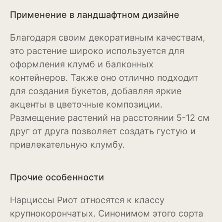
Бересклет
Применение в ландшафтном дизайне
Буддлея
Благодаря своим декоративным качествам,
это растение широко используется для
Бузина
оформления клумб и балконных
Вейгела
контейнеров. Также оно отлично подходит
для создания букетов, добавляя яркие
Дёрен
акценты в цветочные композиции.
Размещение растений на расстоянии 5-12 см
Ель
друг от друга позволяет создать густую и
Жимолость
привлекательную клумбу.
Ива
Прочие особенности
Кипарисовик
Нарциссы Риот относятся к классу
Клен
крупнокорончатых. Синонимом этого сорта
Лиственница