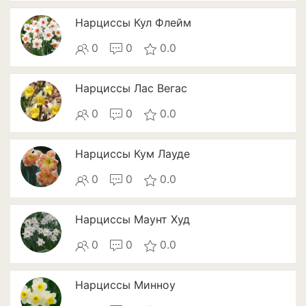
Патиссоны
Нарциссы Кул Флейм
Пекинская и китайская
0
0
0.0
капуста
Перец
Нарциссы Лас Вегас
0
0
0.0
Подсолнечник
Редис
Нарциссы Кум Лауде
Редька
0
0
0.0
Репа
Нарциссы Маунт Худ
Салат
0
0
0.0
Свекла
Нарциссы Минноу
Сельдерей