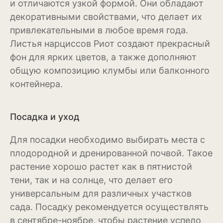
и отличаются узкой формой. Они обладают
Рудбекия
декоративными свойствами, что делает их
привлекательными в любое время года.
Тюльпан
Листья нарциссов Риот создают прекрасный
Фиалка
фон для ярких цветов, а также дополняют
общую композицию клумбы или балконного
Физалис
контейнера.
Флокс
Посадка и уход
Форзиция
Фуксия
Для посадки необходимо выбирать места с
плодородной и дренированной почвой. Такое
Хоста
растение хорошо растет как в пятнистой
тени, так и на солнце, что делает его
Хризантема
универсальным для различных участков
Цинния
сада. Посадку рекомендуется осуществлять
в сентябре-ноябре, чтобы растение успело
Эустома