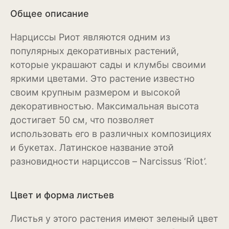
Общее описание
Магнолия
Нарциссы Риот являются одним из
Нарциссы
популярных декоративных растений,
Настурция
которые украшают сады и клумбы своими
яркими цветами. Это растение известно
Нивяник или садовая
своим крупным размером и высокой
ромашка
декоративностью. Максимальная высота
Очиток или седум
достигает 50 см, что позволяет
использовать его в различных композициях
Пеларгония
и букетах. Латинское название этой
Петуния
разновидности нарциссов – Narcissus ‘Riot’.
Пионы
Цвет и форма листьев
Рододендрон
Листья у этого растения имеют зеленый цвет
Роза