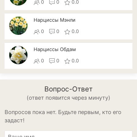
0
0
0.0
Томат
Тыква
Нарциссы Мэнли
Цветная капуста
0
0
0.0
Чеснок
Нарциссы Обдам
Шпинат
0
0
0.0
Плодовые деревья и
кустарники
Абрикосы
Вопрос-Ответ
(ответ появится через минуту)
Айва
Актинидия
Вопросов пока нет. Будьте первым, кто его
задаст!
Алыча