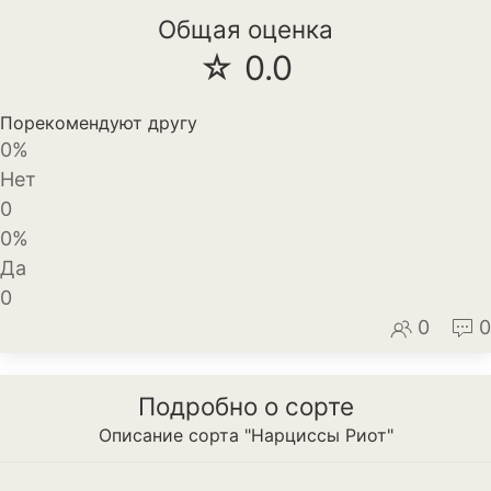
Общая оценка
Декоративный лук
☆ 0.0
Дельфиниум
Ипомея
Порекомендуют другу
0%
Ирис
Нет
0
Калатея
0%
Клематисы
Да
0
Крокус
0
0
Лапчатка
Лилейник
Подробно о сорте
Описание сорта "Нарциссы Риот"
Лилии
Лобелия