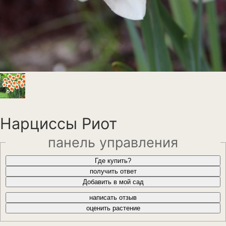
Анемона
Астильба
Астра
Бархатцы
Гейхера
Георгины
Нарциссы Риот
Герань
панель управления
Гладиолус
Где купить?
получить ответ
Годеция
Добавить в мой сад
Гортензия
написать отзыв
оценить растение
Декоративная капуста