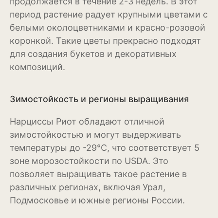
продолжается в течение 2-3 недель. В этот
Антуриум
период растение радует крупными цветами с
Бегония
белыми околоцветниками и красно-розовой
коронкой. Такие цветы прекрасно подходят
Глоксиния
для создания букетов и декоративных
композиций.
Диффенбахия
Колеус
Зимостойкость и регионы выращивания
Кротон или кодиеум
Нарциссы Риот обладают отличной
Орхидея
зимостойкостью и могут выдерживать
температуры до -29°С, что соответствует 5
Сингониум
зоне морозостойкости по USDA. Это
Спатифиллум
позволяет выращивать такое растение в
различных регионах, включая Урал,
Фикус
Подмосковье и южные регионы России.
Кустарники и деревья