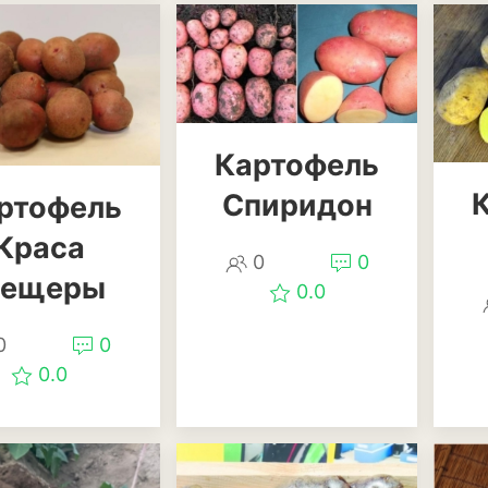
Кукуруза
Овёс
Пшеница
Картофель
Ячмень
Спиридон
ртофель
Комнатные раст
Краса
0
0
Аглаонема
ещеры
0.0
Алоказия
0
0
Антуриум
0.0
Бегония
Глоксиния