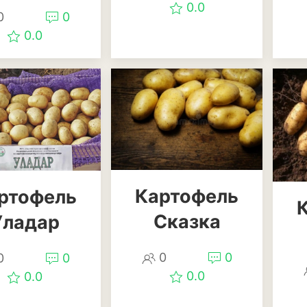
0.0
Ирис
0
0
0.0
Калатея
Клематисы
Крокус
Лапчатка
Лилейник
Лилии
Картофель
ртофель
Лобелия
Сказка
Уладар
Магнолия
0
0
0
0
Нарциссы
0.0
0.0
Настурция