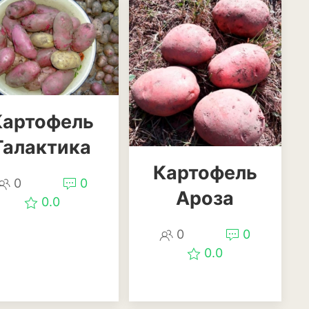
Картофель
Галактика
Картофель
0
0
Ароза
0.0
0
0
0.0
уры