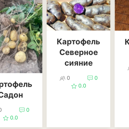
Диффенбахия
Колеус
Кротон или код
Орхидея
Картофель
Северное
Сингониум
сияние
Спатифиллум
Фикус
0
0
ртофель
0.0
Кустарники и д
Садон
Бересклет
0
0
Буддлея
0.0
Бузина