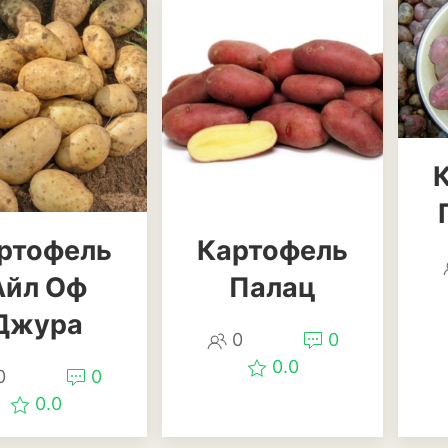
Физалис
Флокс
Форзиция
Фуксия
Хоста
Хризантема
ртофель
Картофель
Цинния
Айл Оф
Палац
Эустома
Джура
0
0
Эхинацея
0.0
0
0
Эшшольция
0.0
Зерновые культ