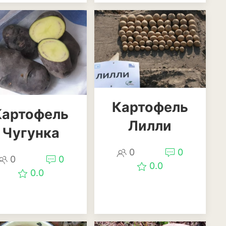
довая
ум
Картофель
Картофель
Лилли
Чугунка
0
0
0
0
0.0
0.0