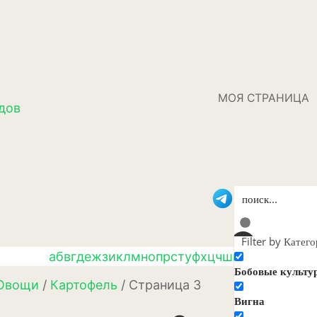
МОЯ СТРАНИЦА
дов
Filter by Катег
а
б
в
г
д
е
ж
з
и
к
л
м
н
о
п
р
с
т
у
ф
х
ц
ч
ш
щ
э
ю
я
Бобовые культу
Овощи
/
Картофель
/ Страница 3
Вигна