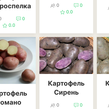
Бархатцы
роспелка
0
0
Гейхера
0.0
0
0
Георгины
0.0
Герань
Гладиолус
Годеция
Гортензия
Декоративная к
Картофель
Декоративный л
Сирень
ртофель
Дельфиниум
Романо
Ипомея
0
0