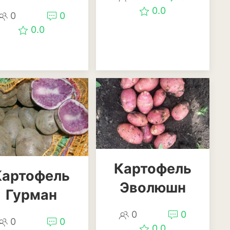
0.0
0
0
0.0
апуста
Картофель
Картофель
ук
Эволюшн
Гурман
0
0
0
0
0.0