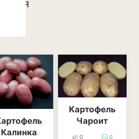
офеля
сание
 минуту
веты и
Картофель
Картофель
Чароит
Калинка
0
0