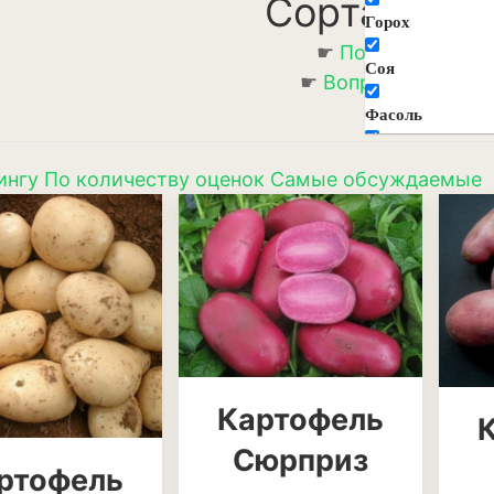
Сорта карт
Горох
☛
Подробное опи
Соя
☛
Вопрос-ответ за
(ответов: )
Фасоль
Декоративные ц
растения
ингу
По количеству оценок
Самые обсуждаемые
Агератум
Аквилегия
Амарант
Анемона
Астильба
Картофель
Сюрприз
Астра
ртофель